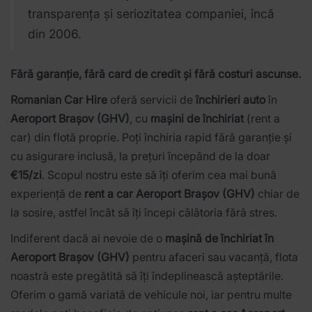
transparența și seriozitatea companiei, încă
din 2006.
Fără garanție, fără card de credit și fără costuri ascunse.
Romanian Car Hire
oferă servicii de
închirieri auto
în
Aeroport Brașov (GHV)
, cu
mașini de închiriat
(rent a
car) din flotă proprie. Poți închiria rapid fără garanție și
cu asigurare inclusă, la prețuri începând de la doar
€15/zi
. Scopul nostru este să îți oferim cea mai bună
experiență de
rent a car Aeroport Brașov (GHV)
chiar de
la sosire, astfel încât să îți începi călătoria fără stres.
Indiferent dacă ai nevoie de o
mașină de închiriat în
Aeroport Brașov (GHV)
pentru afaceri sau vacanță, flota
noastră este pregătită să îți îndeplinească așteptările.
Oferim o gamă variată de vehicule noi, iar pentru multe