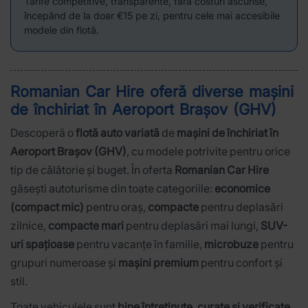
Tarife competitive, transparente, fără costuri ascunse,
începând de la doar €15 pe zi, pentru cele mai accesibile
modele din flotă.
Romanian Car Hire oferă diverse
mașini
de închiriat în
Aeroport Brașov (GHV)
Descoperă o
flotă auto variată
de
mașini de închiriat în
Aeroport Brașov (GHV)
, cu modele potrivite pentru orice
tip de călătorie și buget. În oferta
Romanian Car Hire
găsești autoturisme din toate categoriile:
economice
(compact mic)
pentru oraș,
compacte
pentru deplasări
zilnice,
compacte mari
pentru deplasări mai lungi,
SUV-
uri spațioase
pentru vacanțe în familie,
microbuze
pentru
grupuri numeroase și
mașini premium
pentru confort și
stil.
Toate vehiculele sunt
bine întreținute, curate și verificate