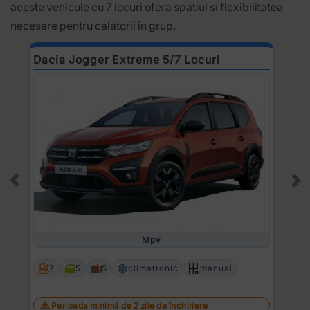
aceste vehicule cu 7 locuri ofera spatiul si flexibilitatea
necesare pentru calatorii in grup.
Dacia Jogger Extreme 5/7 Locuri
R
Prev
Ne
Mpv
7
5
5
climatronic
manual
Perioada minimă de 2 zile de închiriere