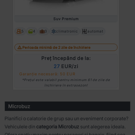
Prev
Ne
Suv Premium
5
4
3
climatronic
automat
Perioada minimă de 2 zile de închiriere
Preț începând de la:
27
EUR/zi
Garanție necesară: 50 EUR
*Prețul este valabil pentru minimum 61 de zile de
închiriere în extrasezon!
Microbuz
Planifici o calatorie de grup sau un eveniment corporate?
Vehiculele din
categoria Microbuz
sunt alegerea ideala.
Ofera spatiu maxim pentru pasageri si bagaje, fiind cea