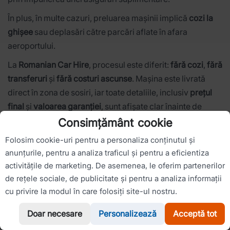
În plus, în multe cazuri, preluarea mașinii implică
cozi la
ghișee
sau deplasări către parcări aflate în afara
aeroportului.
La
Romanian Car Hire
, procesul este diferit:
fără cozi
,
fără
transferuri
și
fără costuri ascunse
. Mașina este livrată
direct în zona de sosiri, iar toate detaliile, inclusiv
prețul
final
și
valoarea garanției
, sunt afișate clar înainte de
rezervare.
Consimțământ cookie
Politica noastră este simplă:
fără garanție pentru
Folosim cookie-uri pentru a personaliza conținutul și
anunțurile, pentru a analiza traficul și pentru a eficientiza
majoritatea mașinilor
,
garanție redusă pentru clasele
activitățile de marketing. De asemenea, le oferim partenerilor
premium
,
fără card de credit necesar
și
asigurare inclusă
.
de rețele sociale, de publicitate și pentru a analiza informații
Practic,
ce vezi este exact ceea ce plătești
, fără surprize
cu privire la modul în care folosiți site-ul nostru.
la preluare.
Doar necesare
Personalizează
Acceptă tot
WhatsApp
Sună-ne
La volan din Aeroport Brașov (GHV) –