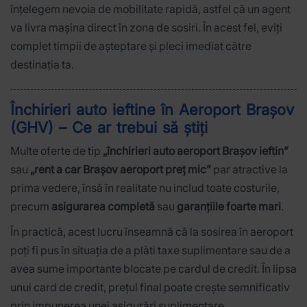
înțelegem nevoia de mobilitate rapidă, astfel că un agent
va livra mașina direct în zona de sosiri. În acest fel, eviți
complet timpii de așteptare și pleci imediat către
destinația ta.
Închirieri auto ieftine în Aeroport Brașov
(GHV) – Ce ar trebui să știți
Multe oferte de tip
„închirieri auto aeroport Brașov ieftin”
sau
„rent a car Brașov aeroport preț mic”
par atractive la
prima vedere, însă în realitate nu includ toate costurile,
precum
asigurarea completă
sau
garanțiile foarte mari
.
În practică, acest lucru înseamnă că la sosirea în aeroport
poți fi pus în situația de a plăti taxe suplimentare sau de a
avea sume importante blocate pe cardul de credit. În lipsa
unui card de credit, prețul final poate crește semnificativ
prin impunerea unei asigurări suplimentare.