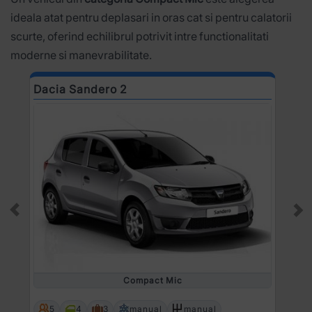
ideala atat pentru deplasari in oras cat si pentru calatorii
scurte, oferind echilibrul potrivit intre functionalitati
moderne si manevrabilitate.
Dacia Sandero 2
D
Prev
Ne
Compact Mic
5
4
3
manual
manual