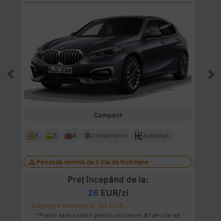
Prev
Ne
Compact
5
5
4
climatronic
automat
Perioada minimă de 2 zile de închiriere
Preț începând de la:
26
EUR/zi
Garanție necesară: 50 EUR
*Prețul este valabil pentru minimum 61 de zile de