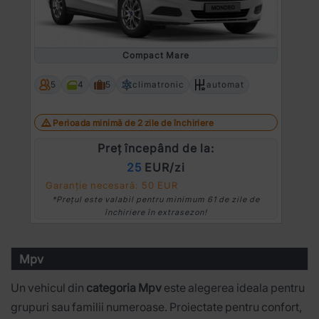
Prev
Ne
Compact Mare
5
4
5
climatronic
automat
Perioada minimă de 2 zile de închiriere
Preț începând de la:
25
EUR/zi
Garanție necesară: 50 EUR
*Prețul este valabil pentru minimum 61 de zile de
închiriere în extrasezon!
Mpv
Un vehicul din
categoria Mpv
este alegerea ideala pentru
grupuri sau familii numeroase. Proiectate pentru confort,