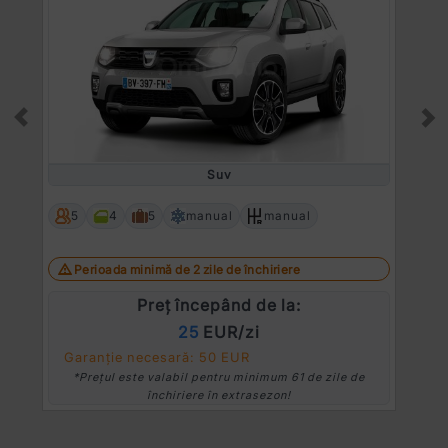
Prev
Ne
Suv
5
4
5
manual
manual
Perioada minimă de 2 zile de închiriere
Preț începând de la:
25
EUR/zi
Garanție necesară: 50 EUR
*Prețul este valabil pentru minimum 61 de zile de
închiriere în extrasezon!