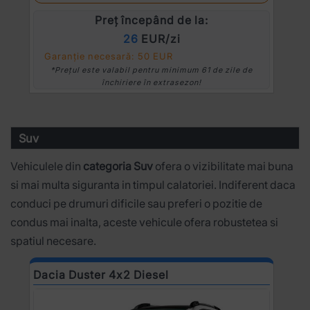
Preț începând de la:
26
EUR/zi
Garanție necesară: 50 EUR
*Prețul este valabil pentru minimum 61 de zile de
închiriere în extrasezon!
Suv
Vehiculele din
categoria Suv
ofera o vizibilitate mai buna
si mai multa siguranta in timpul calatoriei. Indiferent daca
conduci pe drumuri dificile sau preferi o pozitie de
condus mai inalta, aceste vehicule ofera robustetea si
spatiul necesare.
Dacia Duster 4x2 Diesel
N