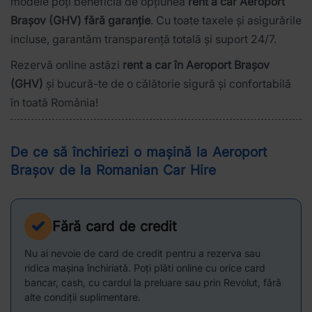
modele poți beneficia de opțiunea
rent a car Aeroport
Brașov (GHV) fără garanție
. Cu toate taxele și asigurările
incluse, garantăm transparență totală și suport 24/7.
Rezervă online astăzi
rent a car în Aeroport Brașov
(GHV)
și bucură-te de o călătorie sigură și confortabilă
în toată România!
De ce să închiriezi o mașină la Aeroport
Brașov de la Romanian Car Hire
Fără card de credit
Nu ai nevoie de card de credit pentru a rezerva sau
ridica mașina închiriată. Poți plăti online cu orice card
bancar, cash, cu cardul la preluare sau prin Revolut, fără
alte condiții suplimentare.