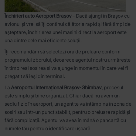
Închirieri auto Aeroport Brașov
– Dacă ajungi în Brașov cu
avionul și vrei să îți continui călătoria rapid și fără timpi de
așteptare, închirierea unei mașini direct la aeroport este
una dintre cele mai eficiente soluții.
Îți recomandăm să selectezi ora de preluare conform
programului zborului, deoarece agentul nostru urmărește
în timp real sosirea și va ajunge în momentul în care vei fi
pregătit să ieși din terminal.
La
Aeroportul Internațional Brașov-Ghimbav
, procesul
este simplu și bine organizat. Chiar dacă nu avem un
sediu fizic în aeroport, un agent te va întâmpina în zona de
sosiri sau într-un punct stabilit, pentru o preluare rapidă și
fără complicații. Agentul va avea în mână o pancartă cu
numele tău pentru o identificare ușoară.