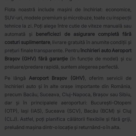
Flota noastră include mașini de închiriat: economice,
SUV-uri, modele premium și microbuze, toate cu inspecții
tehnice la zi. Poți alege între cutie de viteze manuală sau
automată și
beneficiezi de asigurare completă fără
costuri suplimentare
, livrare gratuită în anumite condiții și
prețuri finale transparente. Pentru
închirieri auto
Aeroport
Brașov (GHV)
fără garanție
(în funcție de model) și cu
preluare/predare rapidă, suntem alegerea perfectă.
Pe lângă
Aeroport Brașov (GHV)
, oferim servicii de
închirieri auto și în alte orașe importante din România,
precum Bacău, Suceava, Cluj-Napoca, Brașov sau Sibiu,
dar și în principalele aeroporturi: București-Otopeni
(OTP), Iași (IAS), Suceava (SCV), Bacău (BCM) și Cluj
(CLJ). Astfel, poți planifica călătorii flexibile și fără griji,
preluând mașina dintr-o locație și returnând-o în alta.