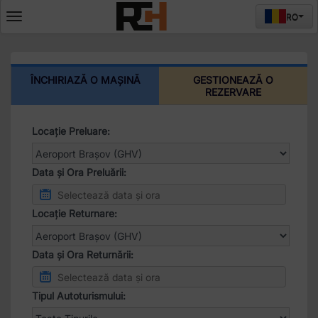
RO
Deschide
meniul
ÎNCHIRIAZĂ O MAȘINĂ
GESTIONEAZĂ O
REZERVARE
Locație Preluare:
Data și Ora Preluării:
Locație Returnare:
Data și Ora Returnării:
Tipul Autoturismului: