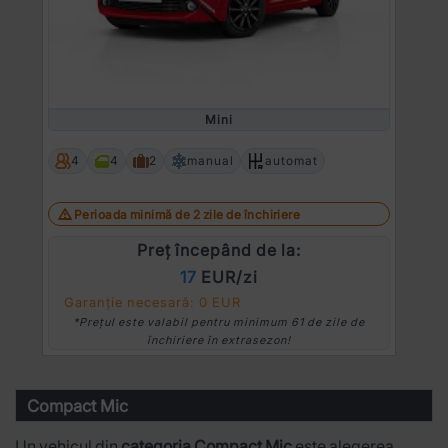
Mini
4
4
2
manual
automat
Perioada minimă de 2 zile de închiriere
Preț începând de la:
17
EUR/zi
Garanție necesară: 0 EUR
*Prețul este valabil pentru minimum 61 de zile de
închiriere în extrasezon!
Compact Mic
Un vehicul din
categoria Compact Mic
este alegerea