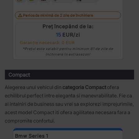
Perioada minimă de 2 zile de închiriere
Preț începând de la:
15
EUR/zi
Garanție necesară: 0 EUR
*Prețul este valabil pentru minimum 61 de zile de
închiriere în extrasezon!
Compact
Alegerea unui vehicul din
categoria Compact
ofera
echilibrul perfect intre eleganta si manevrabilitate. Fie ca
ai intalniri de business sau vrei sa explorezi imprejurimile,
acest model Compact iti ofera agilitatea necesara fara a
compromite confortul.
Bmw Series 1
D