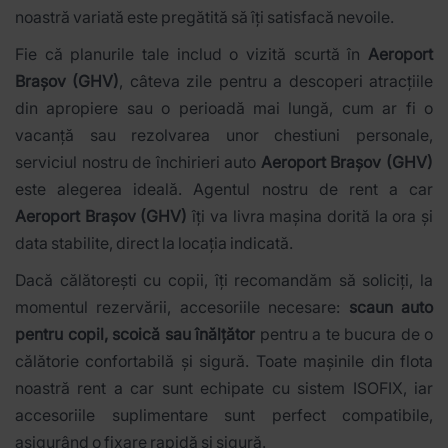
noastră variată este pregătită să îți satisfacă nevoile.
Fie că planurile tale includ o vizită scurtă în
Aeroport
Brașov (GHV)
, câteva zile pentru a descoperi atracțiile
din apropiere sau o perioadă mai lungă, cum ar fi o
vacanță sau rezolvarea unor chestiuni personale,
serviciul nostru de închirieri auto
Aeroport Brașov (GHV)
este alegerea ideală. Agentul nostru de rent a car
Aeroport Brașov (GHV)
îți va livra mașina dorită la ora și
data stabilite, direct la locația indicată.
Dacă călătorești cu copii, îți recomandăm să soliciți, la
momentul rezervării, accesoriile necesare:
scaun auto
pentru copil, scoică sau înălțător
pentru a te bucura de o
călătorie confortabilă și sigură. Toate mașinile din flota
noastră rent a car sunt echipate cu sistem ISOFIX, iar
accesoriile suplimentare sunt perfect compatibile,
asigurând o fixare rapidă și sigură.