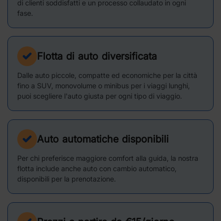
di clienti soddisfatti e un processo collaudato in ogni
fase.
Flotta di auto diversificata
Dalle auto piccole, compatte ed economiche per la città
fino a SUV, monovolume o minibus per i viaggi lunghi,
puoi scegliere l'auto giusta per ogni tipo di viaggio.
Auto automatiche disponibili
Per chi preferisce maggiore comfort alla guida, la nostra
flotta include anche auto con cambio automatico,
disponibili per la prenotazione.