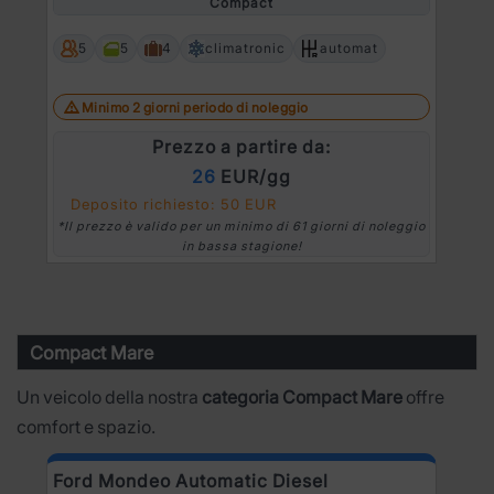
Compact
5
5
4
climatronic
automat
Minimo 2 giorni periodo di noleggio
Prezzo a partire da:
26
EUR/gg
Deposito richiesto: 50 EUR
*Il prezzo è valido per un minimo di 61 giorni di noleggio
*
in bassa stagione!
Compact Mare
Un veicolo della nostra
categoria Compact Mare
offre
comfort e spazio.
Ford Mondeo Automatic Diesel
O