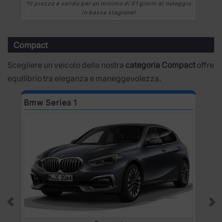
*Il prezzo è valido per un minimo di 61 giorni di noleggio
in bassa stagione!
Compact
Scegliere un veicolo della nostra
categoria Compact
offre
equilibrio tra eleganza e maneggevolezza.
Bmw Series 1
D
Prev
Ne