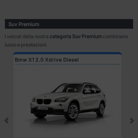
Suv Premium
I veicoli della nostra
categoria Suv Premium
combinano
lusso e prestazioni.
Bmw X1 2.0 Xdrive Diesel
B
Prev
Ne