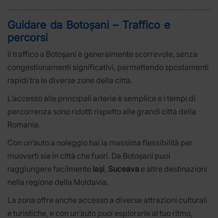
Guidare da Botoșani – Traffico e
percorsi
Il traffico a Botoșani è generalmente scorrevole, senza
congestionamenti significativi, permettendo spostamenti
rapidi tra le diverse zone della città.
L’accesso alle principali arterie è semplice e i tempi di
percorrenza sono ridotti rispetto alle grandi città della
Romania.
Con un’auto a noleggio hai la massima flessibilità per
muoverti sia in città che fuori. Da Botoșani puoi
raggiungere facilmente
Iași
,
Suceava
e altre destinazioni
nella regione della Moldavia.
La zona offre anche accesso a diverse attrazioni culturali
e turistiche, e con un’auto puoi esplorarle al tuo ritmo,