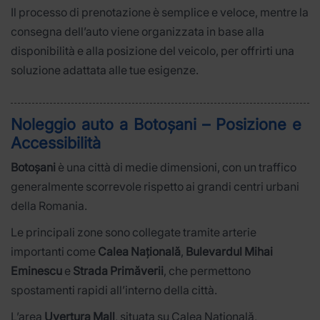
Il processo di prenotazione è semplice e veloce, mentre la
consegna dell’auto viene organizzata in base alla
disponibilità e alla posizione del veicolo, per offrirti una
soluzione adattata alle tue esigenze.
Noleggio auto a Botoșani – Posizione e
Accessibilità
Botoșani
è una città di medie dimensioni, con un traffico
generalmente scorrevole rispetto ai grandi centri urbani
della Romania.
Le principali zone sono collegate tramite arterie
importanti come
Calea Națională
,
Bulevardul Mihai
Eminescu
e
Strada Primăverii
, che permettono
spostamenti rapidi all’interno della città.
L’area
Uvertura Mall
, situata su Calea Națională,