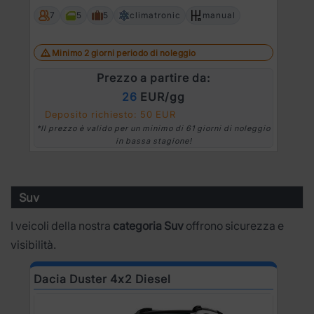
7
5
5
climatronic
manual
Minimo 2 giorni periodo di noleggio
Prezzo a partire da:
26
EUR/gg
Deposito richiesto: 50 EUR
*Il prezzo è valido per un minimo di 61 giorni di noleggio
*
in bassa stagione!
Suv
I veicoli della nostra
categoria Suv
offrono sicurezza e
visibilità.
Dacia Duster 4x2 Diesel
N