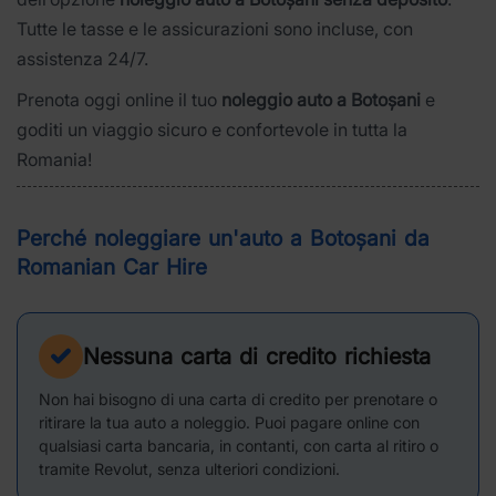
Tutte le tasse e le assicurazioni sono incluse, con
assistenza 24/7.
Prenota oggi online il tuo
noleggio auto a Botoșani
e
goditi un viaggio sicuro e confortevole in tutta la
Romania!
Perché noleggiare un'auto a Botoșani da
Romanian Car Hire
Nessuna carta di credito richiesta
Non hai bisogno di una carta di credito per prenotare o
ritirare la tua auto a noleggio. Puoi pagare online con
qualsiasi carta bancaria, in contanti, con carta al ritiro o
tramite Revolut, senza ulteriori condizioni.