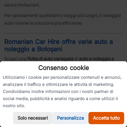
senza limitazioni.
Per spostamenti quotidiani o viaggi più lunghi, il noleggio
auto rimane la soluzione più efficiente.
Romanian Car Hire offre varie
auto a
noleggio a
Botoșani
Scopri una
flotta di auto variegata
di
auto a noleggio a
Botoșani
, con modelli adatti a ogni tipo di viaggio e
Consenso cookie
budget. Nell’offerta di
Romanian Car Hire
trovi veicoli di
Utilizziamo i cookie per personalizzare contenuti e annunci,
tutte le categorie:
economiche (compatte piccole)
per la
analizzare il traffico e ottimizzare le attività di marketing.
città,
compatte
per gli spostamenti quotidiani,
compatte
Condividiamo inoltre informazioni con i nostri partner di
grandi
per i viaggi più lunghi,
SUV spaziosi
per le
social media, pubblicità e analisi riguardo a come utilizzi il
vacanze in famiglia,
minibus
per i gruppi numerosi e
auto
nostro sito.
premium
per comfort e stile.
Solo necessari
Personalizza
Accetta tutto
WhatsApp
Chiamaci
Tutti i veicoli sono
ben mantenuti, puliti e controllati