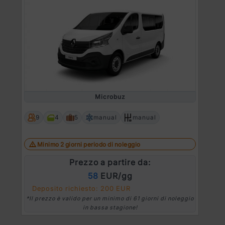
Microbuz
9
4
5
manual
manual
Minimo 2 giorni periodo di noleggio
Prezzo a partire da:
58
EUR/gg
Deposito richiesto: 200 EUR
*Il prezzo è valido per un minimo di 61 giorni di noleggio
in bassa stagione!