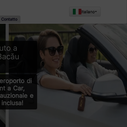
Italiano
Contatto
uto a
Bacău
eroporto di
t a Car,
auzionale e
inclusa!