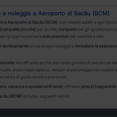
o a noleggio a
Aeroporto di Bacău (BCM)
gio a Aeroporto di Bacău (BCM)
, con modelli adatti a ogni tipo 
(compatte piccole)
per la città,
compatte
per gli spostamenti q
er i gruppi numerosi e
auto premium
per comfort e stile.
ati tecnicamente
prima di ogni noleggio e
includono le assicuraz
manuale
, ma offriamo anche una vasta gamma di veicoli con
ca
e, alzacristalli elettrici, sensori di parcheggio nei modelli p
perienza di guida sicura e piacevole.
voro, vacanza o spostamenti locali
, offriamo
prezzi trasparenti
 Bacău (BCM)
include i seguenti veicoli: