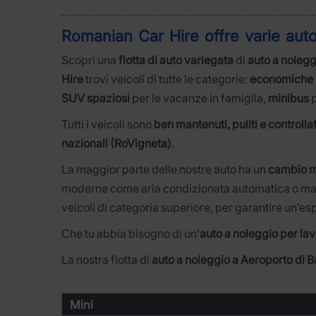
Romanian Car Hire offre varie
aut
Scopri una
flotta di auto variegata
di
auto a noleg
Hire
trovi veicoli di tutte le categorie:
economiche 
SUV spaziosi
per le vacanze in famiglia,
minibus
p
Tutti i veicoli sono
ben mantenuti, puliti e controll
nazionali (RoVigneta)
.
La maggior parte delle nostre auto ha un
cambio 
moderne come aria condizionata automatica o manual
veicoli di categoria superiore, per garantire un’es
Che tu abbia bisogno di un’
auto a noleggio per la
La nostra flotta di
auto a noleggio a Aeroporto di
Mini