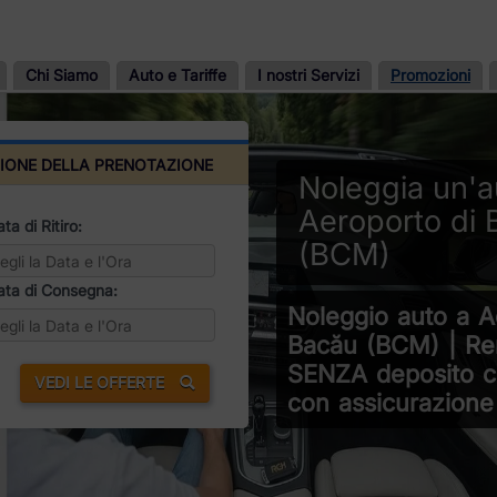
Chi Siamo
Auto e Tariffe
I nostri Servizi
Promozioni
IONE DELLA PRENOTAZIONE
Noleggia un'a
Aeroporto di 
ta di Ritiro:
(BCM)
ata di Consegna:
Noleggio auto a A
Bacău (BCM) | Ren
SENZA deposito c
VEDI LE OFFERTE
con assicurazione 