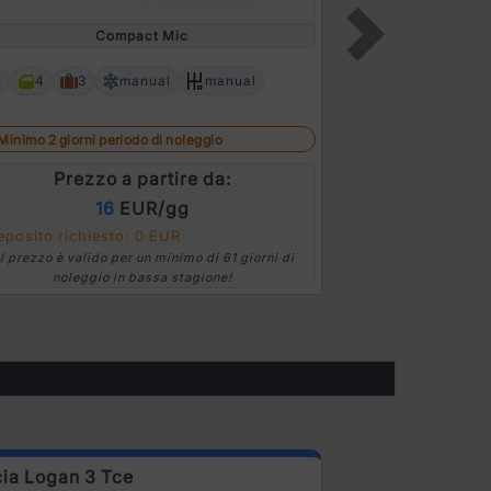
Compact Mic
5
4
2
5
4
3
manual
manual
Next
Minimo 2 giorni
Minimo 2 giorni periodo di noleggio
Prez
Prezzo a partire da:
16
EUR/gg
Deposito richi
eposito richiesto: 0 EUR
*Il prezzo è vali
Il prezzo è valido per un minimo di 61 giorni di
nolegg
noleggio in bassa stagione!
ia Logan 3 Tce
Ford Focus Di