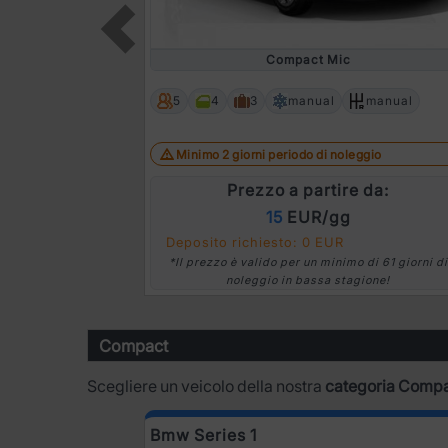
Compact Mic
Prev
5
4
3
manual
manual
Minimo 2 giorni periodo di noleggio
Prezzo a partire da:
15
EUR/gg
Deposito richiesto: 0 EUR
*Il prezzo è valido per un minimo di 61 giorni di
noleggio in bassa stagione!
Compact
Scegliere un veicolo della nostra
categoria Comp
Bmw Series 1