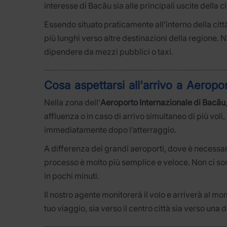
interesse di Bacău sia alle principali uscite della ci
Essendo situato praticamente all’interno della citt
più lunghi verso altre destinazioni della regione. 
dipendere da mezzi pubblici o taxi.
Cosa aspettarsi all'arrivo a Aerop
Nella zona dell’
Aeroporto Internazionale di Bacău
affluenza o in caso di arrivo simultaneo di più vol
immediatamente dopo l’atterraggio.
A differenza dei grandi aeroporti, dove è necessar
processo è molto più semplice e veloce. Non ci s
in pochi minuti.
Il nostro agente monitorerà il volo e arriverà al m
tuo viaggio, sia verso il centro città sia verso una d