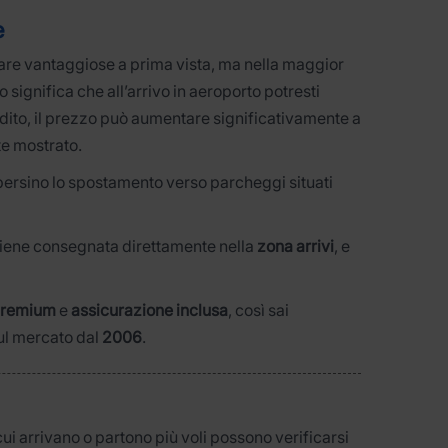
e
re vantaggiose a prima vista, ma nella maggior
to significa che all’arrivo in aeroporto potresti
edito, il prezzo può aumentare significativamente a
te mostrato.
persino lo spostamento verso parcheggi situati
 viene consegnata direttamente nella
zona arrivi
, e
 premium
e
assicurazione inclusa
, così sai
ul mercato dal
2006
.
i arrivano o partono più voli possono verificarsi