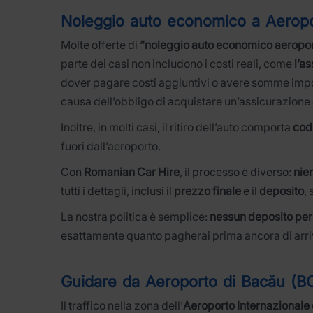
Noleggio auto economico a Aeropo
Molte offerte di
“noleggio auto economico aeropo
parte dei casi non includono i costi reali, come
l’a
dover pagare costi aggiuntivi o avere somme import
causa dell’obbligo di acquistare un’assicurazione a
Inoltre, in molti casi, il ritiro dell’auto comporta
cod
fuori dall’aeroporto.
Con
Romanian Car Hire
, il processo è diverso:
nie
tutti i dettagli, inclusi il
prezzo finale
e il
deposito
,
La nostra politica è semplice:
nessun deposito per 
esattamente quanto pagherai prima ancora di arri
Guidare da Aeroporto di Bacău (BC
Il traffico nella zona dell’
Aeroporto Internazionale