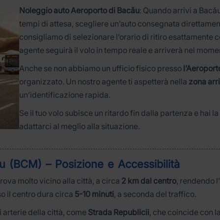
Noleggio auto Aeroporto di Bacău
: Quando arrivi a Bacău
tempi di attesa, scegliere un’auto consegnata direttamente
consigliamo di selezionare l’orario di ritiro esattamente c
agente seguirà il volo in tempo reale e arriverà nel moment
Anche se non abbiamo un ufficio fisico presso
l’Aeroport
organizzato. Un nostro agente ti aspetterà nella
zona arri
un’identificazione rapida.
Se il tuo volo subisce un ritardo fin dalla partenza e hai la
adattarci al meglio alla situazione.
u (BCM) – Posizione e Accessibilità
trova molto vicino alla città, a circa
2 km dal centro
, rendendo 
so il centro dura circa
5-10 minuti
, a seconda del traffico.
 arterie della città, come
Strada Republicii
, che coincide con l