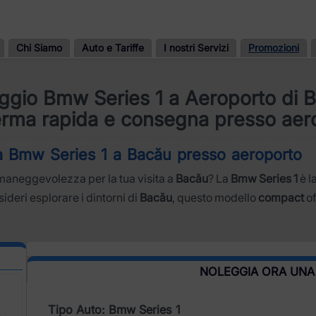
Chi Siamo
Auto e Tariffe
I nostri Servizi
Promozioni
ggio Bmw Series 1 a Aeroporto di 
rma rapida e consegna presso aer
una Bmw Series 1 a Bacău presso aeroporto
e maneggevolezza per la tua visita a
Bacău
? La
Bmw Series 1
è l
sideri esplorare i dintorni di
Bacău
, questo modello
compact
of
NOLEGGIA ORA UNA
Tipo Auto: Bmw Series 1