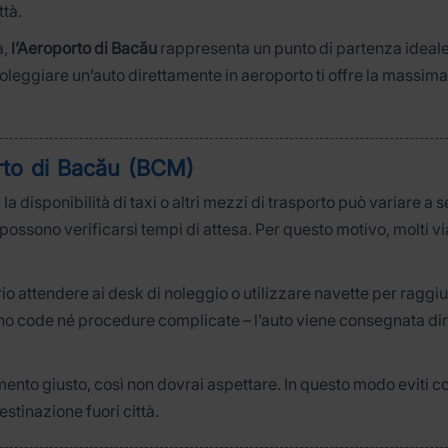
ttà.
à,
l’Aeroporto di Bacău
rappresenta un punto di partenza ideale s
Noleggiare un’auto direttamente in aeroporto ti offre la massim
orto di Bacău (BCM)
, la disponibilità di taxi o altri mezzi di trasporto può variare a
i, possono verificarsi tempi di attesa. Per questo motivo, molti 
io attendere ai desk di noleggio o utilizzare navette per ragg
ono code né procedure complicate – l’auto viene consegnata di
omento giusto, così non dovrai aspettare. In questo modo eviti c
estinazione fuori città.