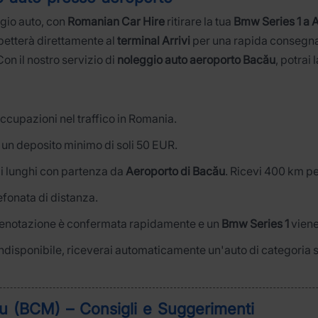
ggio auto, con
Romanian Car Hire
ritirare la tua
Bmw Series 1 a 
aspetterà direttamente al
terminal Arrivi
per una rapida consegna d
Con il nostro servizio di
noleggio auto aeroporto Bacău
, potrai
ccupazioni nel traffico in Romania.
 un deposito minimo di soli 50 EUR.
gi lunghi con partenza da
Aeroporto di Bacău
. Ricevi 400 km pe
efonata di distanza.
renotazione è confermata rapidamente e un
Bmw Series 1
viene
 indisponibile, riceverai automaticamente un'auto di categoria 
u (BCM) – Consigli e Suggerimenti