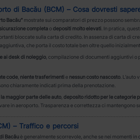
rto di Bacău (BCM) – Cosa dovresti saper
rto Bacău”
mostrate sui comparatori di prezzo possono sembra
ssicurazione completa
o
depositi molto elevati
. In pratica, ques
anti bloccate sulla carta di credito. In assenza di carta di cr
ggiuntiva, che porta il costo totale ben oltre quello inizialmen
e ai desk di noleggio
, compilazione di documenti aggiuntivi o 
nte code
,
niente trasferimenti
e
nessun costo nascosto
. L’auto
 sono chiaramente indicati prima della prenotazione.
la maggior parte delle auto
,
deposito ridotto per le categorie
vare in aeroporto. Trasparenza e correttezza ci mantengono s
M) – Traffico e percorsi
 di Bacău
è generalmente scorrevole, anche se nei momenti in cu