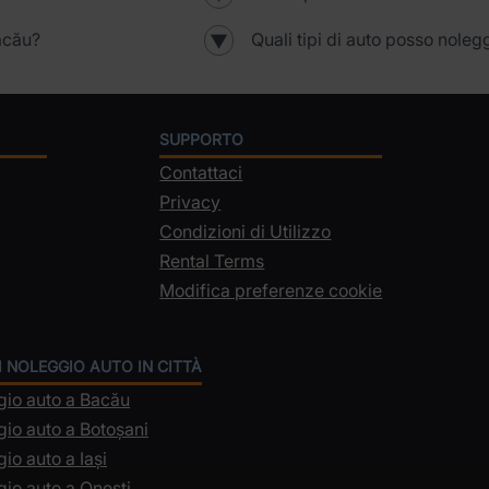
acău?
Quali tipi di auto posso nole
▼
SUPPORTO
Contattaci
Privacy
Condizioni di Utilizzo
Rental Terms
Modifica preferenze cookie
I NOLEGGIO AUTO IN CITTÀ
gio auto a Bacău
io auto a Botoșani
io auto a Iași
io auto a Onești