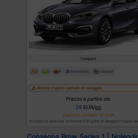
Compact
5
5
4
climatronic
automat
Minimo 2 giorni periodo di noleggio
Prezzo a partire da:
26
EUR/gg
Deposito richiesto: 50 EUR
*Il prezzo è valido per un minimo di 61 giorni di noleggio in bassa st
Consegna Bmw Series 1 | Noleggio