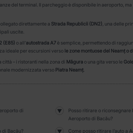
anze del terminal. Il parcheggio è disponibile in aeroporto, ma 
 collegato direttamente a
Strada Republicii (DN2)
, una delle pri
ipali uscite.
 (E85)
o all’
autostrada A7
è semplice, permettendo di raggi
nza ideale per escursioni verso
le zone montuose del Neamț o d
città – i ristoranti nella zona di
Măgura
o una gita verso le
Gole
zionale modernizzata verso
Piatra Neamț
.
eroporto di
Posso ritirare o riconsegnare 
▼
Aeroporto di Bacău?
o di Bacău?
Come posso ritirare l’auto a 
▼