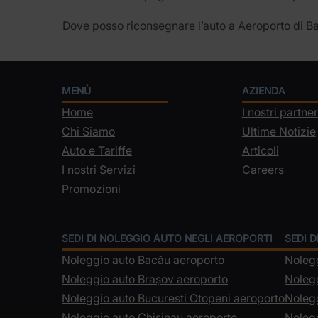
Dove posso riconsegnare l’auto a Aeroporto di B
MENÙ
AZIENDA
Home
I nostri partner
Chi Siamo
Ultime Notizie
Auto e Tariffe
Articoli
I nostri Servizi
Careers
Promozioni
SEDI DI NOLEGGIO AUTO NEGLI AEROPORTI
SEDI D
Noleggio auto Bacău aeroporto
Noleg
Noleggio auto Brașov aeroporto
Nolegg
Noleggio auto Bucuresti Otopeni aeroporto
Nolegg
Noleggio auto Chisinau aeroporto
Nolegg