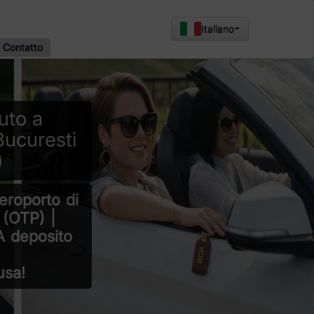
Italiano
Contatto
uto a
Bucuresti
)
eroporto di
 (OTP) |
A deposito
usa!