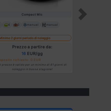
Compact Mic
5
4
2
5
4
3
manual
manual
Next
Minimo 2 giorni
Minimo 2 giorni periodo di noleggio
Prez
Prezzo a partire da:
16
EUR/gg
Deposito richi
eposito richiesto: 0 EUR
*Il prezzo è vali
Il prezzo è valido per un minimo di 61 giorni di
nolegg
noleggio in bassa stagione!