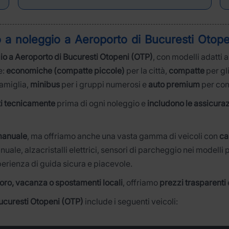
o a noleggio a
Aeroporto di Bucuresti Otop
io a Aeroporto di Bucuresti Otopeni (OTP)
, con modelli adatti a
e:
economiche (compatte piccole)
per la città,
compatte
per gl
famiglia,
minibus
per i gruppi numerosi e
auto premium
per comf
ati tecnicamente
prima di ogni noleggio e
includono le assicuraz
manuale
, ma offriamo anche una vasta gamma di veicoli con
ca
e, alzacristalli elettrici, sensori di parcheggio nei modelli p
perienza di guida sicura e piacevole.
voro, vacanza o spostamenti locali
, offriamo
prezzi trasparenti
Bucuresti Otopeni (OTP)
include i seguenti veicoli: