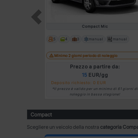
Compact Mic
Prev
5
4
3
manual
manual
Minimo 2 giorni periodo di noleggio
Prezzo a partire da:
15
EUR/gg
Deposito richiesto: 0 EUR
*Il prezzo è valido per un minimo di 61 giorni di
noleggio in bassa stagione!
Compact
Scegliere un veicolo della nostra
categoria Comp