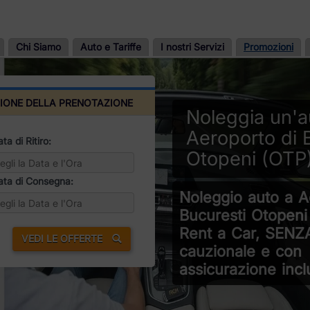
Chi Siamo
Auto e Tariffe
I nostri Servizi
Promozioni
IONE DELLA PRENOTAZIONE
Noleggia un'a
Aeroporto di 
ta di Ritiro:
Otopeni (OTP
ata di Consegna:
Noleggio auto a A
Bucuresti Otopeni
Rent a Car, SENZ
VEDI LE OFFERTE
cauzionale e con
assicurazione incl