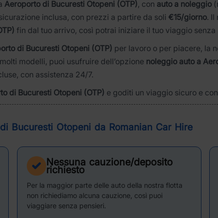
a
Aeroporto di Bucuresti Otopeni (OTP)
, con
auto a noleggio
(
curazione inclusa, con prezzi a partire da soli
€15/giorno
. I
OTP)
fin dal tuo arrivo, così potrai iniziare il tuo viaggio senza 
orto di Bucuresti Otopeni (OTP)
per lavoro o per piacere, la n
olti modelli, puoi usufruire dell’opzione
noleggio auto a Aer
ncluse, con assistenza 24/7.
to di Bucuresti Otopeni (OTP)
e goditi un viaggio sicuro e con
 di Bucuresti Otopeni da Romanian Car Hire
Nessuna cauzione/deposito
richiesto
Per la maggior parte delle auto della nostra flotta
non richiediamo alcuna cauzione, così puoi
viaggiare senza pensieri.