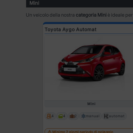
Mini
Un veicolo della nostra
categoria Mini
è ideale per
Toyota Aygo Automat
Mini
4
4
2
manual
automat
Minimo 2 giorni periodo di noleggio