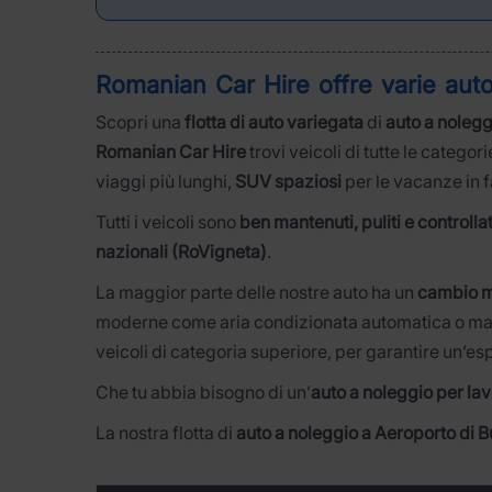
Romanian Car Hire offre varie
aut
Scopri una
flotta di auto variegata
di
auto a nolegg
Romanian Car Hire
trovi veicoli di tutte le categori
viaggi più lunghi,
SUV spaziosi
per le vacanze in 
Tutti i veicoli sono
ben mantenuti, puliti e controll
nazionali (RoVigneta)
.
La maggior parte delle nostre auto ha un
cambio 
moderne come aria condizionata automatica o manual
veicoli di categoria superiore, per garantire un’es
Che tu abbia bisogno di un’
auto a noleggio per la
La nostra flotta di
auto a noleggio a Aeroporto di 