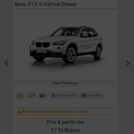
Bmw X1 2.0 Xdrive Diesel
B
Prev
Ne
Suv Premium
5
4
3
climatronic
automat
Période minimale de location : 2 jours
Prix à partir de:
27
EUR/jour