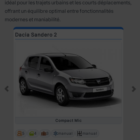
idéal pour les trajets urbains et les courts déplacements,
offrant un équilibre optimal entre fonctionnalités
modernes et maniabilité.
Dacia Sandero 2
D
Prev
Ne
Compact Mic
5
4
3
manual
manual