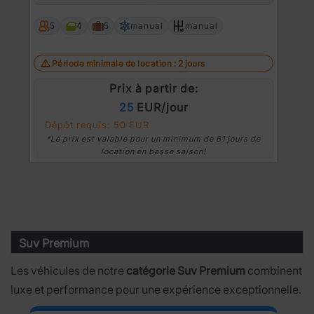
Prev
Ne
5
4
5
manual
manual
Période minimale de location : 2 jours
Prix à partir de:
25
EUR/jour
Dépôt requis: 50 EUR
*Le prix est valable pour un minimum de 61 jours de
location en basse saison!
Suv Premium
Les véhicules de notre
catégorie Suv Premium
combinent
luxe et performance pour une expérience exceptionnelle.