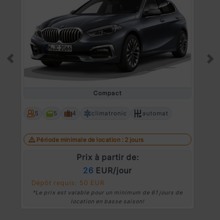
Prev
Ne
Compact
5
5
4
climatronic
automat
Période minimale de location : 2 jours
Prix à partir de:
26
EUR/jour
Dépôt requis: 50 EUR
*Le prix est valable pour un minimum de 61 jours de
location en basse saison!