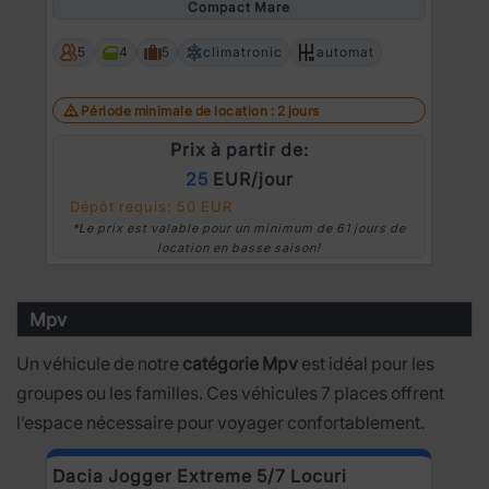
Compact Mare
5
4
5
climatronic
automat
Période minimale de location : 2 jours
Prix à partir de:
25
EUR/jour
Dépôt requis: 50 EUR
*Le prix est valable pour un minimum de 61 jours de
location en basse saison!
Mpv
Un véhicule de notre
catégorie Mpv
est idéal pour les
groupes ou les familles. Ces véhicules 7 places offrent
l’espace nécessaire pour voyager confortablement.
Dacia Jogger Extreme 5/7 Locuri
R