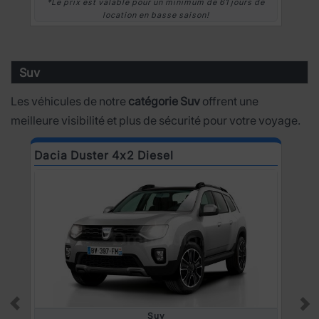
*Le prix est valable pour un minimum de 61 jours de
location en basse saison!
Suv
Les véhicules de notre
catégorie Suv
offrent une
meilleure visibilité et plus de sécurité pour votre voyage.
Dacia Duster 4x2 Diesel
N
Suv