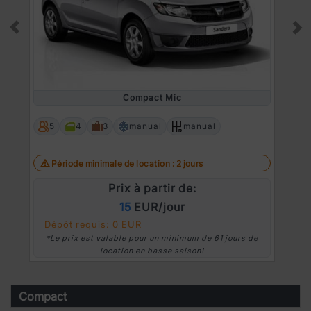
Prev
Ne
Compact Mic
5
4
3
manual
manual
Période minimale de location : 2 jours
Prix à partir de:
15
EUR/jour
Dépôt requis: 0 EUR
*Le prix est valable pour un minimum de 61 jours de
location en basse saison!
Compact