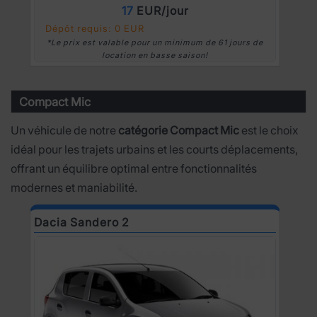
17
EUR/jour
Dépôt requis: 0 EUR
*Le prix est valable pour un minimum de 61 jours de
location en basse saison!
Compact Mic
Un véhicule de notre
catégorie Compact Mic
est le choix
idéal pour les trajets urbains et les courts déplacements,
offrant un équilibre optimal entre fonctionnalités
modernes et maniabilité.
Dacia Sandero 2
D