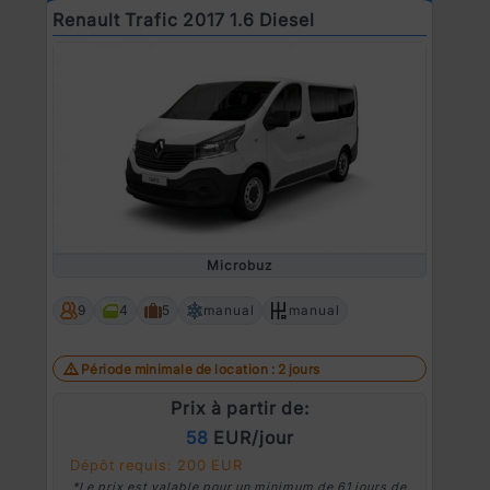
Renault Trafic 2017 1.6 Diesel
Microbuz
9
4
5
manual
manual
Période minimale de location : 2 jours
Prix à partir de:
58
EUR/jour
Dépôt requis: 200 EUR
*Le prix est valable pour un minimum de 61 jours de