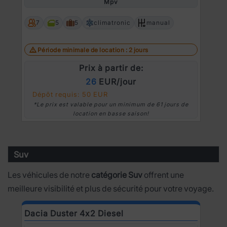
Mpv
7
5
5
climatronic
manual
Période minimale de location : 2 jours
Prix à partir de:
26
EUR/jour
Dépôt requis: 50 EUR
*Le prix est valable pour un minimum de 61 jours de
location en basse saison!
Suv
Les véhicules de notre
catégorie Suv
offrent une
meilleure visibilité et plus de sécurité pour votre voyage.
Dacia Duster 4x2 Diesel
N