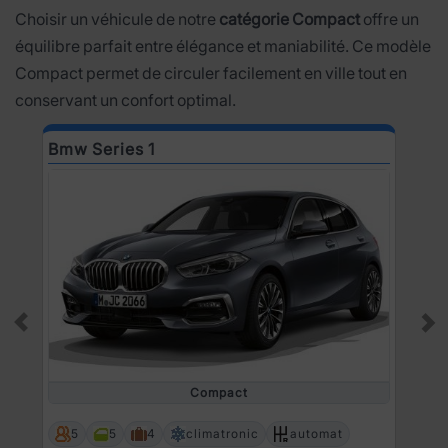
Choisir un véhicule de notre
catégorie Compact
offre un
équilibre parfait entre élégance et maniabilité. Ce modèle
Compact permet de circuler facilement en ville tout en
conservant un confort optimal.
Bmw Series 1
D
Prev
Ne
Compact
5
5
4
climatronic
automat