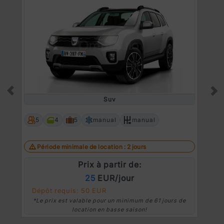
Suv
Prev
Ne
5
4
5
manual
manual
Période minimale de location : 2 jours
Prix à partir de:
25
EUR/jour
Dépôt requis: 50 EUR
*Le prix est valable pour un minimum de 61 jours de
location en basse saison!