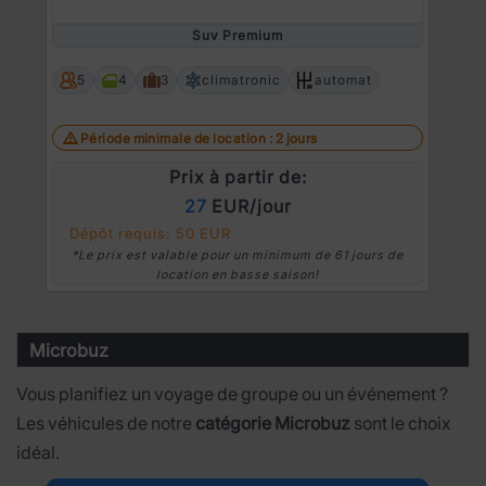
Prev
Ne
Suv Premium
5
4
3
climatronic
automat
Période minimale de location : 2 jours
Prix à partir de:
27
EUR/jour
Dépôt requis: 50 EUR
*Le prix est valable pour un minimum de 61 jours de
location en basse saison!
Microbuz
Vous planifiez un voyage de groupe ou un événement ?
Les véhicules de notre
catégorie Microbuz
sont le choix
idéal.