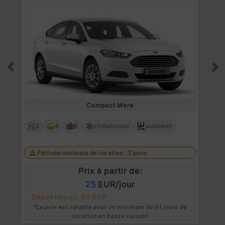
Prev
Ne
Compact Mare
5
4
5
climatronic
automat
Période minimale de location : 2 jours
Prix à partir de:
25
EUR/jour
Dépôt requis: 50 EUR
*Le prix est valable pour un minimum de 61 jours de
location en basse saison!