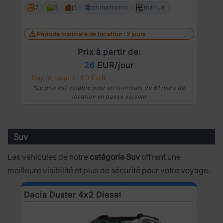
7
5
5
climatronic
manual
Période minimale de location : 2 jours
Prix à partir de:
26
EUR/jour
Dépôt requis: 50 EUR
*Le prix est valable pour un minimum de 61 jours de
location en basse saison!
Suv
Les véhicules de notre
catégorie Suv
offrent une
meilleure visibilité et plus de sécurité pour votre voyage.
Dacia Duster 4x2 Diesel
N