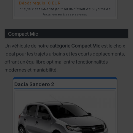
Dépôt requis: 0 EUR
*Le prix est valable pour un minimum de 61 jours de
location en basse saison!
Compact Mic
Un véhicule de notre
catégorie Compact Mic
est le choix
idéal pour les trajets urbains et les courts déplacements,
offrant un équilibre optimal entre fonctionnalités
modernes et maniabilité.
Dacia Sandero 2
D