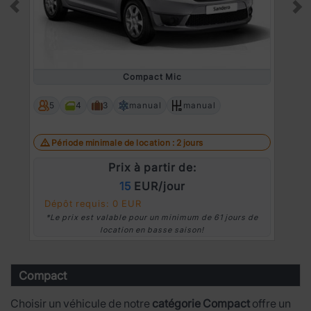
Prev
Ne
Compact Mic
5
4
3
manual
manual
Période minimale de location : 2 jours
Prix à partir de:
15
EUR/jour
Dépôt requis: 0 EUR
*Le prix est valable pour un minimum de 61 jours de
location en basse saison!
Compact
Choisir un véhicule de notre
catégorie Compact
offre un