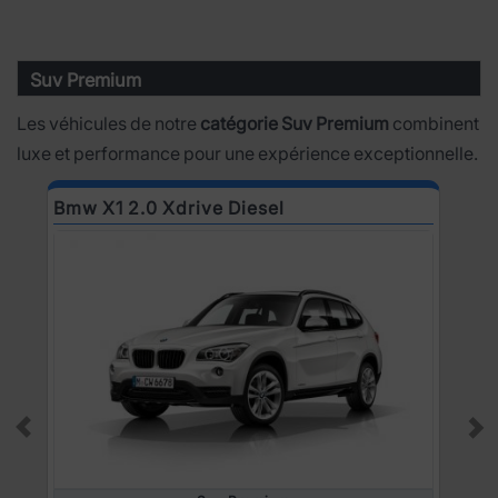
Suv Premium
Les véhicules de notre
catégorie Suv Premium
combinent
luxe et performance pour une expérience exceptionnelle.
Bmw X1 2.0 Xdrive Diesel
B
Prev
Ne