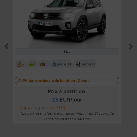
Suv
Prev
Ne
5
4
5
manual
manual
Période minimale de location : 2 jours
Prix à partir de:
25
EUR/jour
Dépôt requis: 50 EUR
*Le prix est valable pour un minimum de 61 jours de
location en basse saison!