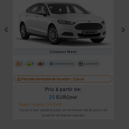
Prev
Ne
Compact Mare
5
4
5
climatronic
automat
Période minimale de location : 2 jours
Prix à partir de:
25
EUR/jour
Dépôt requis: 50 EUR
*Le prix est valable pour un minimum de 61 jours de
location en basse saison!