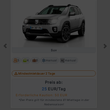
Suv
Prev
Ne
5
4
5
manual
manual
Mindestmietdauer 2 Tage
Preis ab:
25
EUR/Tag
Erforderliche Kaution: 50 EUR
*Der Preis gilt für mindestens 61 Miettage in der
Nebensaison!