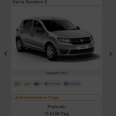
Dacia Sandero 2
D
Prev
Ne
Compact Mic
5
4
3
manual
manual
Mindestmietdauer 2 Tage
Preis ab:
15
EUR/Tag