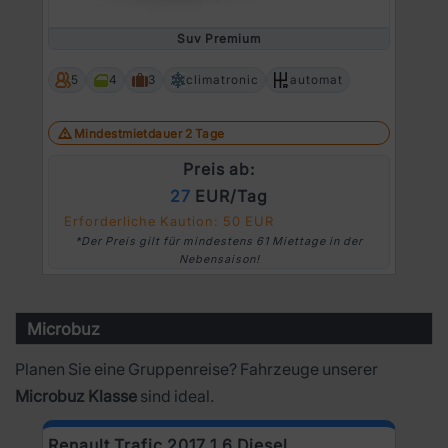
Prev
Ne
Suv Premium
5
4
3
climatronic
automat
Mindestmietdauer 2 Tage
Preis ab:
27
EUR/Tag
Erforderliche Kaution: 50 EUR
*Der Preis gilt für mindestens 61 Miettage in der
Nebensaison!
Microbuz
Planen Sie eine Gruppenreise? Fahrzeuge unserer
Microbuz Klasse
sind ideal.
Renault Trafic 2017 1.6 Diesel