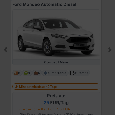
Ford Mondeo Automatic Diesel
O
Prev
Ne
Compact Mare
5
4
5
climatronic
automat
Mindestmietdauer 2 Tage
Preis ab:
25
EUR/Tag
Erforderliche Kaution: 50 EUR
*Der Preis gilt für mindestens 61 Miettage in der