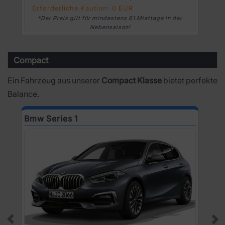
Erforderliche Kaution: 0 EUR
*Der Preis gilt für mindestens 61 Miettage in der
Nebensaison!
Compact
Ein Fahrzeug aus unserer
Compact Klasse
bietet perfekte
Balance.
Bmw Series 1
D