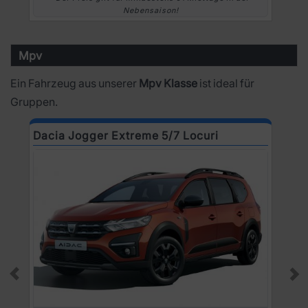
Nebensaison!
Mpv
Ein Fahrzeug aus unserer
Mpv Klasse
ist ideal für
Gruppen.
Dacia Jogger Extreme 5/7 Locuri
R
Prev
Ne