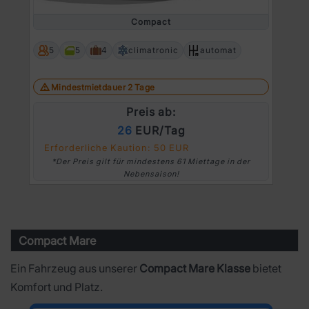
Prev
Ne
Compact
5
5
4
climatronic
automat
Mindestmietdauer 2 Tage
Preis ab:
26
EUR/Tag
Erforderliche Kaution: 50 EUR
*Der Preis gilt für mindestens 61 Miettage in der
Nebensaison!
Compact Mare
Ein Fahrzeug aus unserer
Compact Mare Klasse
bietet
Komfort und Platz.