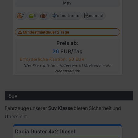
Mpv
7
5
5
climatronic
manual
Mindestmietdauer 2 Tage
Preis ab:
26
EUR/Tag
Erforderliche Kaution: 50 EUR
*Der Preis gilt für mindestens 61 Miettage in der
Nebensaison!
Suv
Fahrzeuge unserer
Suv Klasse
bieten Sicherheit und
Übersicht.
Dacia Duster 4x2 Diesel
N