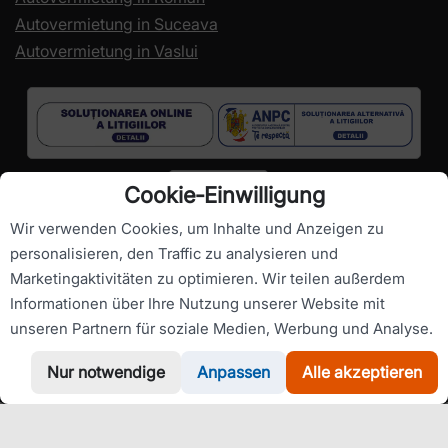
Autovermietung in Suceava
Autovermietung in Vaslui
Cookie‑Einwilligung
Wir verwenden Cookies, um Inhalte und Anzeigen zu
personalisieren, den Traffic zu analysieren und
Marketingaktivitäten zu optimieren. Wir teilen außerdem
Urheberrechte ©
RomanianCarHire.com
- Alle Rechte
Informationen über Ihre Nutzung unserer Website mit
vorbehalten.
unseren Partnern für soziale Medien, Werbung und Analyse.
Nur notwendige
Anpassen
Alle akzeptieren
WhatsApp
Rufen Sie uns an