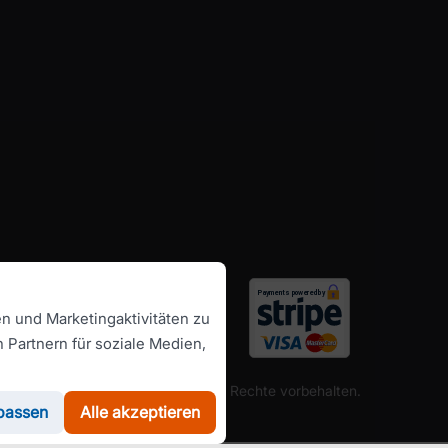
en und Marketingaktivitäten zu
 Partnern für soziale Medien,
chte ©
RomanianCarHire.com
- Alle Rechte vorbehalten.
passen
Alle akzeptieren