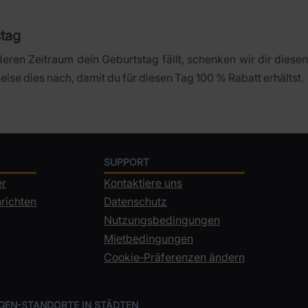
tag
eren Zeitraum dein Geburtstag fällt, schenken wir dir diesen 
eise dies nach, damit du für diesen Tag 100 % Rabatt erhältst.
SUPPORT
er
Kontaktiere uns
richten
Datenschutz
Nutzungsbedingungen
Mietbedingungen
Cookie‑Präferenzen ändern
GEN-STANDORTE IN STÄDTEN