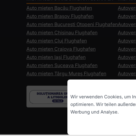
Auto mieten Bacău Flughafen
Autover
Auto mieten Brașov Flughafen
Autover
Auto mieten Bucuresti Otopeni Flughafen
Autoverm
Auto mieten Chisinau Flughafen
Autover
Auto mieten Cluj Flughafen
Autover
Auto mieten Craiova Flughafen
Autover
Auto mieten Iași Flughafen
Autover
Auto mieten Suceava Flughafen
Autover
Auto mieten Târgu Mureș Flughafen
Autover
Wir verwenden Cookies, um Inh
optimieren. Wir teilen außerd
Werbung und Analyse.