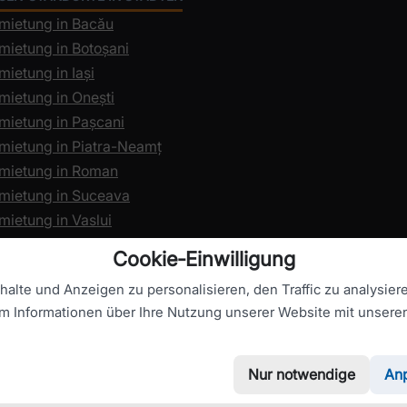
mietung in Bacău
mietung in Botoșani
ietung in Iași
mietung in Onești
mietung in Pașcani
mietung in Piatra-Neamț
mietung in Roman
mietung in Suceava
mietung in Vaslui
Cookie‑Einwilligung
alte und Anzeigen zu personalisieren, den Traffic zu analysier
em Informationen über Ihre Nutzung unserer Website mit unseren
Urheberre
Nur notwendige
An