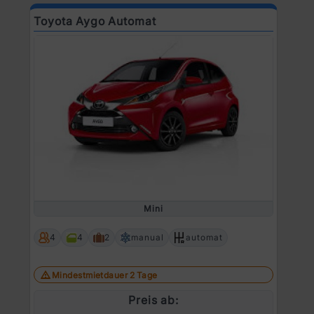
Toyota Aygo Automat
Mini
4
4
2
manual
automat
Mindestmietdauer 2 Tage
Preis ab: