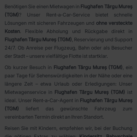
Benötigen Sie einen Mietwagen in
Flughafen Târgu Mureș
(TGM)
? Unser Rent‑a‑Car‑Service bietet schnelle
Lösungen mit sicheren Fahrzeugen und
ohne versteckte
Kosten
. Flexible Abholung und Rückgabe direkt in
Flughafen Târgu Mureș (TGM)
, Reservierung und Support
24/7. Ob Anreise per Flugzeug, Bahn oder als Besucher
der Stadt – unsere vielfältige Flotte ist startklar.
Ob kurzer Besuch in
Flughafen Târgu Mureș (TGM)
, ein
paar Tage für Sehenswürdigkeiten in der Nähe oder eine
längere Zeit – etwa Urlaub oder Erledigungen: Unser
Mietwagenservice in
Flughafen Târgu Mureș (TGM)
ist
ideal. Unser Rent‑a‑Car‑Agent in
Flughafen Târgu Mureș
(TGM)
liefert das gewünschte Fahrzeug zum
vereinbarten Termin direkt an Ihren Standort.
Reisen Sie mit Kindern, empfehlen wir, bei der Buchung
die nötigen Extras zu wählen:
Kindersitz, Babyschale