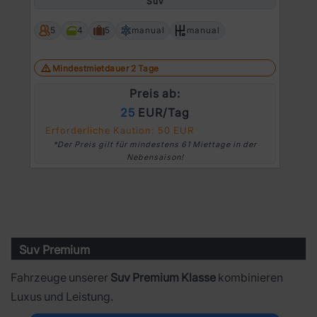
Suv
Prev
Ne
5
4
5
manual
manual
Mindestmietdauer 2 Tage
Preis ab:
25
EUR/Tag
Erforderliche Kaution: 50 EUR
*Der Preis gilt für mindestens 61 Miettage in der
Nebensaison!
Suv Premium
Fahrzeuge unserer
Suv Premium Klasse
kombinieren
Luxus und Leistung.