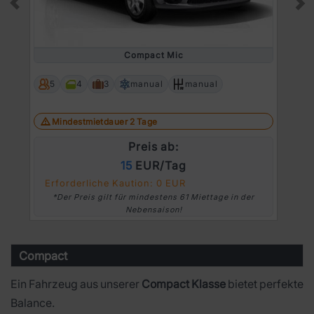
Prev
Ne
Compact Mic
5
4
3
manual
manual
Mindestmietdauer 2 Tage
Preis ab:
15
EUR/Tag
Erforderliche Kaution: 0 EUR
*Der Preis gilt für mindestens 61 Miettage in der
Nebensaison!
Compact
Ein Fahrzeug aus unserer
Compact Klasse
bietet perfekte
Balance.