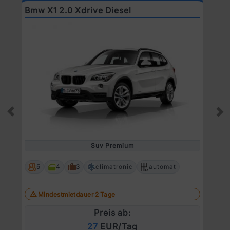
Bmw X1 2.0 Xdrive Diesel
B
Prev
Ne
Suv Premium
5
4
3
climatronic
automat
Mindestmietdauer 2 Tage
Preis ab:
27
EUR/Tag