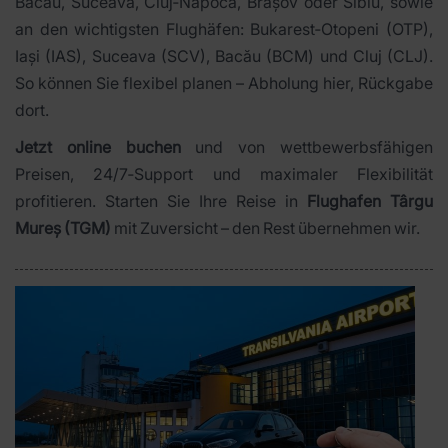
Bacău, Suceava, Cluj‑Napoca, Brașov oder Sibiu, sowie
an den wichtigsten Flughäfen: Bukarest‑Otopeni (OTP),
Iași (IAS), Suceava (SCV), Bacău (BCM) und Cluj (CLJ).
So können Sie flexibel planen – Abholung hier, Rückgabe
dort.
Jetzt online buchen
und von wettbewerbsfähigen
Preisen, 24/7‑Support und maximaler Flexibilität
profitieren. Starten Sie Ihre Reise in
Flughafen Târgu
Mureș (TGM)
mit Zuversicht – den Rest übernehmen wir.