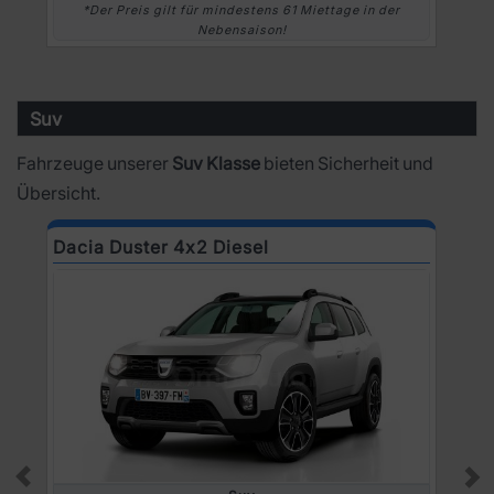
*Der Preis gilt für mindestens 61 Miettage in der
Nebensaison!
Suv
Fahrzeuge unserer
Suv Klasse
bieten Sicherheit und
Übersicht.
Dacia Duster 4x2 Diesel
N