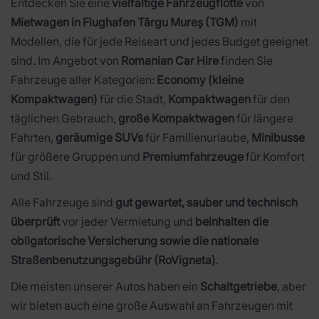
Entdecken Sie eine
vielfältige Fahrzeugflotte
von
Mietwagen in Flughafen Târgu Mureș (TGM)
mit
Modellen, die für jede Reiseart und jedes Budget geeignet
sind. Im Angebot von
Romanian Car Hire
finden Sie
Fahrzeuge aller Kategorien:
Economy (kleine
Kompaktwagen)
für die Stadt,
Kompaktwagen
für den
täglichen Gebrauch,
große Kompaktwagen
für längere
Fahrten,
geräumige SUVs
für Familienurlaube,
Minibusse
für größere Gruppen und
Premiumfahrzeuge
für Komfort
und Stil.
Alle Fahrzeuge sind
gut gewartet, sauber und technisch
überprüft
vor jeder Vermietung und
beinhalten die
obligatorische Versicherung sowie die nationale
Straßenbenutzungsgebühr (RoVigneta)
.
Die meisten unserer Autos haben ein
Schaltgetriebe
, aber
wir bieten auch eine große Auswahl an Fahrzeugen mit