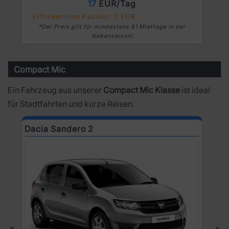
17
EUR/Tag
Erforderliche Kaution: 0 EUR
*Der Preis gilt für mindestens 61 Miettage in der
Nebensaison!
Compact Mic
Ein Fahrzeug aus unserer
Compact Mic Klasse
ist ideal
für Stadtfahrten und kurze Reisen.
Dacia Sandero 2
D