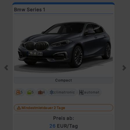
Bmw Series 1
D
Prev
Ne
Compact
5
5
4
climatronic
automat
Mindestmietdauer 2 Tage
Preis ab:
26
EUR/Tag