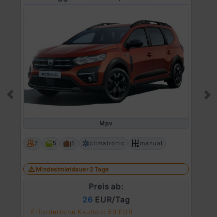
Prev
Ne
Mpv
7
5
5
climatronic
manual
Mindestmietdauer 2 Tage
Preis ab:
26
EUR/Tag
Erforderliche Kaution: 50 EUR