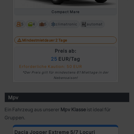
Prev
Ne
Compact Mare
5
4
5
climatronic
automat
Mindestmietdauer 2 Tage
Preis ab:
25
EUR/Tag
Erforderliche Kaution: 50 EUR
*Der Preis gilt für mindestens 61 Miettage in der
Nebensaison!
Mpv
Ein Fahrzeug aus unserer
Mpv Klasse
ist ideal für
Gruppen.
Dacia Jogger Extreme 5/7 Locuri
R