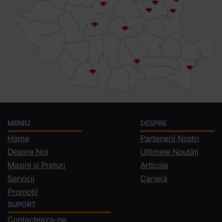
MENIU
DESPRE
Home
Partenerii Noștri
Despre Noi
Ultimele Noutăți
Mașini și Prețuri
Articole
Servicii
Carieră
Promoții
SUPORT
Contacteaza-ne