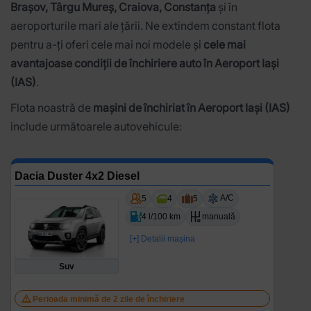
Brașov, Târgu Mureș, Craiova, Constanța
și în
aeroporturile mari ale țării. Ne extindem constant flota
pentru a-ți oferi cele mai noi modele și
cele mai
avantajoase condiții de închiriere auto în Aeroport Iași
(IAS)
.
Flota noastră de
mașini de închiriat în Aeroport Iași (IAS)
include următoarele autovehicule:
Dacia Duster 4x2 Diesel
A/C
5
4
5
4 l/100 km
manuală
[+] Detalii mașina
Suv
Perioada minimă de 2 zile de închiriere