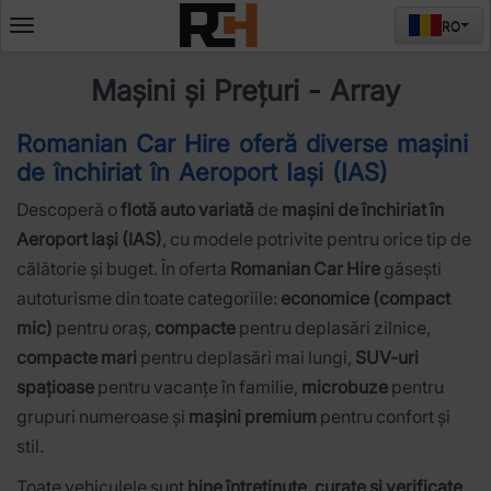
RO
Deschide
meniul
Mașini și Prețuri - Array
Romanian Car Hire oferă diverse
mașini
de închiriat în
Aeroport Iași (IAS)
Descoperă o
flotă auto variată
de
mașini de închiriat în
Aeroport Iași (IAS)
, cu modele potrivite pentru orice tip de
călătorie și buget. În oferta
Romanian Car Hire
găsești
autoturisme din toate categoriile:
economice (compact
mic)
pentru oraș,
compacte
pentru deplasări zilnice,
compacte mari
pentru deplasări mai lungi,
SUV-uri
spațioase
pentru vacanțe în familie,
microbuze
pentru
grupuri numeroase și
mașini premium
pentru confort și
stil.
Toate vehiculele sunt
bine întreținute, curate și verificate