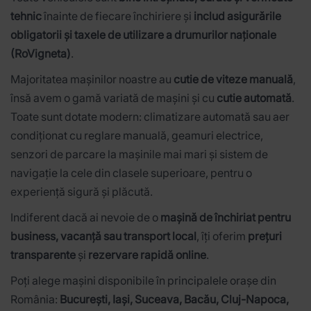
tehnic
înainte de fiecare închiriere și
includ asigurările
obligatorii și taxele de utilizare a drumurilor naționale
(RoVigneta)
.
Majoritatea mașinilor noastre au
cutie de viteze manuală
,
însă avem o gamă variată de mașini și cu
cutie automată
.
Toate sunt dotate modern: climatizare automată sau aer
condiționat cu reglare manuală, geamuri electrice,
senzori de parcare la mașinile mai mari și sistem de
navigație la cele din clasele superioare, pentru o
experiență sigură și plăcută.
Indiferent dacă ai nevoie de o
mașină de închiriat pentru
business, vacanță sau transport local
, îți oferim
prețuri
transparente
și
rezervare rapidă online
.
Poți alege mașini disponibile în principalele orașe din
România:
București, Iași, Suceava, Bacău, Cluj-Napoca,