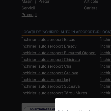
Mașini și Prețuri
Articole
Servicii
Carieră
Promoții
LOCAȚII DE ÎNCHIRIERI AUTO ÎN AEROPORTURI
LOCAȚ
Închirieri auto aeroport Bacău
Închir
Închirieri auto aeroport Brașov
Închir
Închirieri auto aeroport Bucuresti Otopeni
Închir
Închirieri auto aeroport Chisinau
Închir
Închirieri auto aeroport Cluj
Închir
Închirieri auto aeroport Craiova
Închi
Închirieri auto aeroport Iași
Închi
Închirieri auto aeroport Suceava
Închi
Închirieri auto aeroport Târgu Mureș
Închir