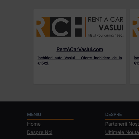
RentACarVaslui.com
Închirieri auto Vaslui – Oferte închiriere de la
Înc
€15/zi
.
€15
MENIU
DESPRE
Home
Partenerii Noșt
Despre Noi
Ultimele Noută