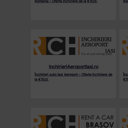
Romania – Oferte închiriere de la €15/zi
.
Rom
InchirieriAeroportIasi.ro
Închirieri auto Iasi Aeroport – Oferte închiriere de
În
la €15/zi
.
€15