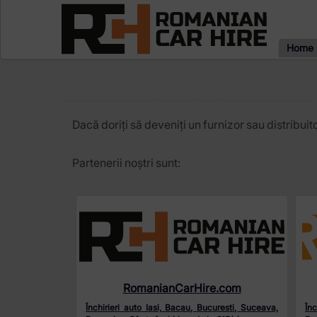
Home
Dacă doriți să deveniți un furnizor sau distrib
Partenerii noștri sunt:
RomanianCarHire.com
Închirieri auto Iasi, Bacau, Bucuresti, Suceava,
Înc