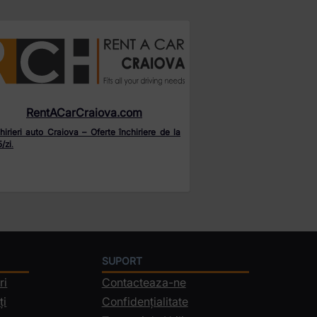
RentACarCraiova.com
hirieri auto Craiova – Oferte închiriere de la
/zi
.
SUPORT
ri
Contacteaza-ne
ți
Confidențialitate