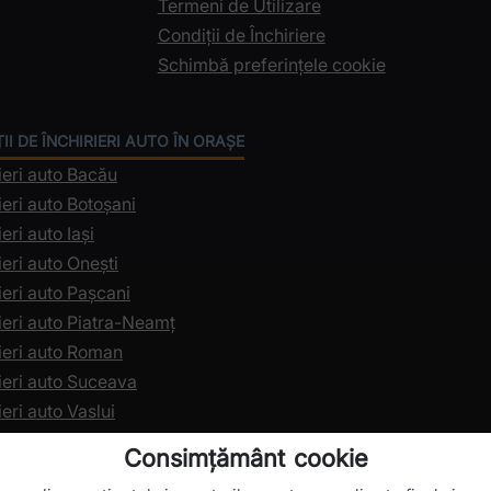
Termeni de Utilizare
Condiții de Închiriere
Schimbă preferințele cookie
II DE ÎNCHIRIERI AUTO ÎN ORAȘE
ieri auto Bacău
ieri auto Botoșani
ieri auto Iași
ieri auto Onești
ieri auto Pașcani
rieri auto Piatra-Neamț
rieri auto Roman
rieri auto Suceava
ieri auto Vaslui
Consimțământ cookie