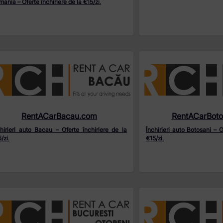
ania – Oferte închiriere de la €15/zi
.
RentACarBacau.com
RentACarBoto
chirieri auto Bacau – Oferte închiriere de la
Închirieri auto Botosani – O
/zi
.
€15/zi
.