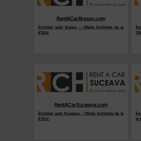
RentACarBrasov.com
Închirieri auto Brasov – Oferte închiriere de la
În
€15/zi
.
Ofe
RentACarSuceava.com
Închirieri auto Suceava – Oferte închiriere de la
Înc
€15/zi
.
la 