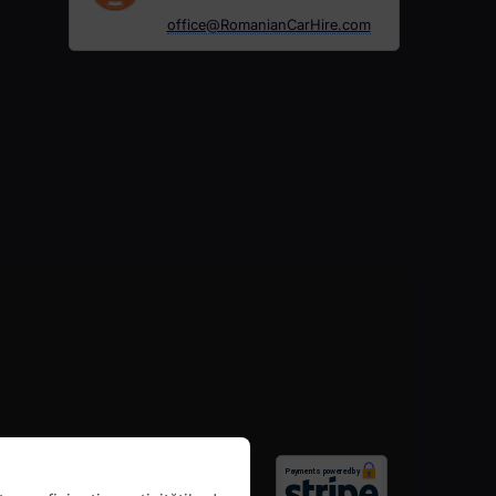
office@RomanianCarHire.com