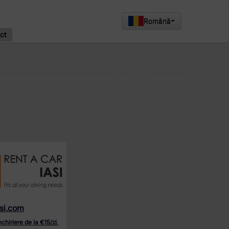
Română
ct
si.com
închiriere de la €15/zi
.