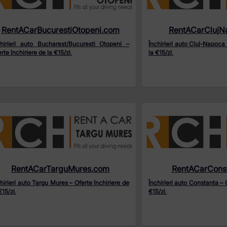
RentACarBucurestiOtopeni.com
RentACarClujN
chirieri auto Bucharest/Bucuresti Otopeni –
Închirieri auto Cluj-Napoca 
rte închiriere de la €15/zi
.
la €15/zi
.
RentACarTarguMures.com
RentACarCons
hirieri auto Targu Mures – Oferte închiriere de
Închirieri auto Constanta – O
€15/zi
.
€15/zi
.