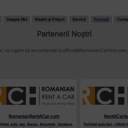
Despre Noi
Mașini și Prețuri
Servicii
Promoții
Conta
Partenerii Noștri
uitor, vă rugăm să ne contactați la office@RomanianCarHire.com.
RomanianRentACar.com
RentACarIa
hirieri auto Iasi, Bacau, Bucuresti, Suceava,
Închirieri auto Iasi – Oferte 