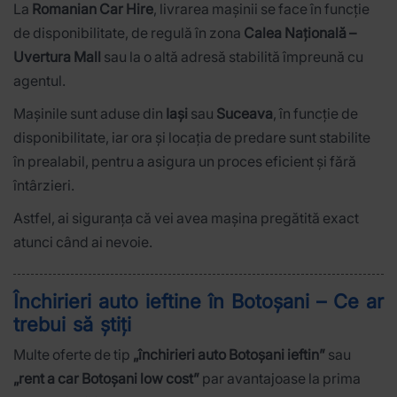
La
Romanian Car Hire
, livrarea mașinii se face în funcție
de disponibilitate, de regulă în zona
Calea Națională –
Uvertura Mall
sau la o altă adresă stabilită împreună cu
agentul.
Mașinile sunt aduse din
Iași
sau
Suceava
, în funcție de
disponibilitate, iar ora și locația de predare sunt stabilite
în prealabil, pentru a asigura un proces eficient și fără
întârzieri.
Astfel, ai siguranța că vei avea mașina pregătită exact
atunci când ai nevoie.
Închirieri auto ieftine în Botoșani – Ce ar
trebui să știți
Multe oferte de tip
„închirieri auto Botoșani ieftin”
sau
„rent a car Botoșani low cost”
par avantajoase la prima