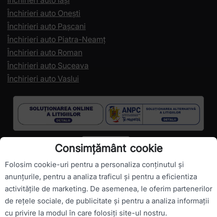
Închirieri auto Iași
Închirieri auto Onești
Închirieri auto Pașcani
Închirieri auto Piatra-Neamț
Închirieri auto Roman
Închirieri auto Suceava
Închirieri auto Vaslui
Consimțământ cookie
Folosim cookie-uri pentru a personaliza conținutul și
anunțurile, pentru a analiza traficul și pentru a eficientiza
activitățile de marketing. De asemenea, le oferim partenerilor
Drepturi de autor ©
RomanianCarHire.com
- Toate drepturile
de rețele sociale, de publicitate și pentru a analiza informații
sunt rezervate.
cu privire la modul în care folosiți site-ul nostru.