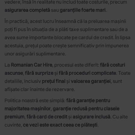
vedere, însă în realitate nu includ toate costurile, precum
asigurarea completă
sau
garanțiile foarte mari
.
În practică, acest lucru înseamnă că la preluarea mașinii
poți fi pus în situația de a plăti taxe suplimentare sau de a
avea sume importante blocate pe cardul de credit. În lipsa
acestuia, prețul poate crește semnificativ prin impunerea
unor asigurări suplimentare.
La
Romanian Car Hire
, procesul este diferit:
fără costuri
ascunse
,
fără surprize
și
fără proceduri complicate
. Toate
detaliile, inclusiv
prețul final
și
valoarea garanției
, sunt
afișate clar înainte de rezervare.
Politica noastră este simplă:
fără garanție pentru
majoritatea mașinilor
,
garanție redusă pentru clasele
premium
,
fără card de credit
și
asigurare inclusă
. Cu alte
cuvinte,
ce vezi este exact ceea ce plătești
.