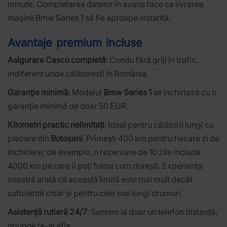
minute. Completarea datelor în avans face ca livrarea
mașinii Bmw Series 1 să fie aproape instantă.
Avantaje premium incluse
Asigurare Casco completă
: Condu fără griji în trafic,
indiferent unde călătorești în România.
Garanție minimă
: Modelul
Bmw Series 1
se închiriază cu o
garanție minimă de doar 50 EUR.
Kilometri practic nelimitați
: Ideal pentru călătorii lungi cu
plecare din
Botoșani
. Primești 400 km pentru fiecare zi de
închiriere; de exemplu, o rezervare de 10 zile include
4000 km pe care îi poți folosi cum dorești. Experiența
noastră arată că această limită este mai mult decât
suficientă chiar și pentru cele mai lungi drumuri.
Asistență rutieră 24/7
: Suntem la doar un telefon distanță,
oriunde te-ai afla.