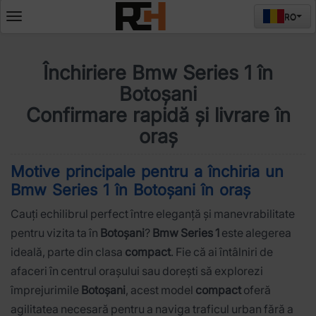
RO
Deschide
meniul
Închiriere Bmw Series 1 în
Botoșani
Confirmare rapidă și livrare în
oraș
Motive principale pentru a închiria un
Bmw Series 1 în Botoșani în oraș
Cauți echilibrul perfect între eleganță și manevrabilitate
pentru vizita ta în
Botoșani
?
Bmw Series 1
este alegerea
ideală, parte din clasa
compact
. Fie că ai întâlniri de
afaceri în centrul orașului sau dorești să explorezi
împrejurimile
Botoșani
, acest model
compact
oferă
agilitatea necesară pentru a naviga traficul urban fără a