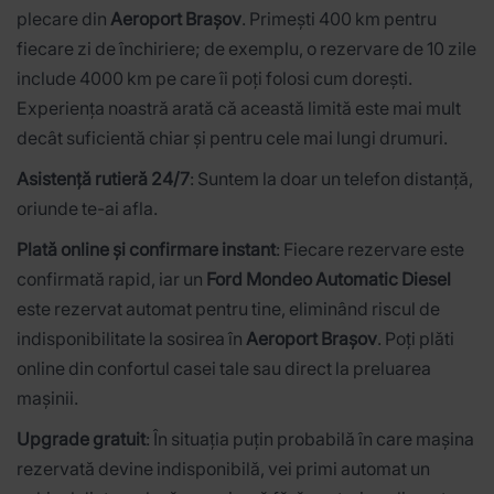
plecare din
Aeroport Brașov
. Primești 400 km pentru
fiecare zi de închiriere; de exemplu, o rezervare de 10 zile
include 4000 km pe care îi poți folosi cum dorești.
Experiența noastră arată că această limită este mai mult
decât suficientă chiar și pentru cele mai lungi drumuri.
Asistență rutieră 24/7
: Suntem la doar un telefon distanță,
oriunde te-ai afla.
Plată online și confirmare instant
: Fiecare rezervare este
confirmată rapid, iar un
Ford Mondeo Automatic Diesel
este rezervat automat pentru tine, eliminând riscul de
indisponibilitate la sosirea în
Aeroport Brașov
. Poți plăti
online din confortul casei tale sau direct la preluarea
mașinii.
Upgrade gratuit
: În situația puțin probabilă în care mașina
rezervată devine indisponibilă, vei primi automat un