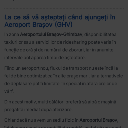
La ce să vă așteptați când ajungeți în
Aeroport Brașov (GHV)
În zona
Aeroportului Brașov-Ghimbav
, disponibilitatea
taxiurilor sau a serviciilor de ridesharing poate varia în
funcție de oră și de numărul de zboruri, iar în anumite
intervale pot apărea timpi de așteptare.
Fiind un aeroport nou, fluxul de transport nu este încă la
fel de bine optimizat ca în alte orașe mari, iar alternativele
de deplasare pot fi limitate, în special în afara orelor de
vârf.
Din acest motiv, mulți călători preferă să aibă o mașină
pregătită imediat după aterizare.
Chiar dacă nu avem un sediu fizic în
Aeroportul Brașov
,
înțelegem nevoia de mobilitate rapidă, astfel că un agent