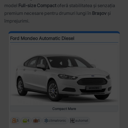
model
Full-size Compact
oferă stabilitatea și senzația
premium necesare pentru drumuri lungi în
Brașov
și
împrejurimi.
Ford Mondeo Automatic Diesel
Compact Mare
5
4
5
climatronic
automat