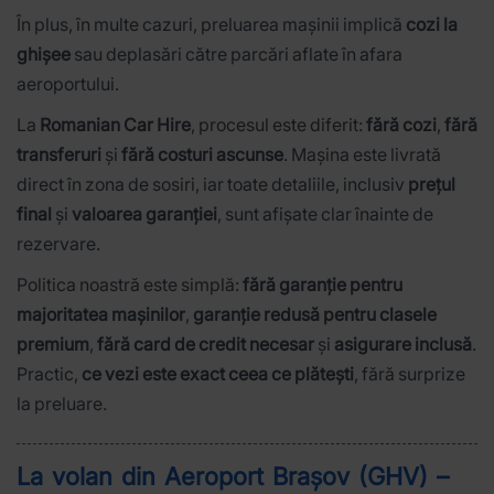
În plus, în multe cazuri, preluarea mașinii implică
cozi la
ghișee
sau deplasări către parcări aflate în afara
aeroportului.
La
Romanian Car Hire
, procesul este diferit:
fără cozi
,
fără
transferuri
și
fără costuri ascunse
. Mașina este livrată
direct în zona de sosiri, iar toate detaliile, inclusiv
prețul
final
și
valoarea garanției
, sunt afișate clar înainte de
rezervare.
Politica noastră este simplă:
fără garanție pentru
majoritatea mașinilor
,
garanție redusă pentru clasele
premium
,
fără card de credit necesar
și
asigurare inclusă
.
Practic,
ce vezi este exact ceea ce plătești
, fără surprize
la preluare.
La volan din Aeroport Brașov (GHV) –