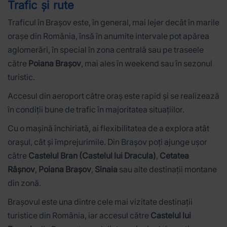
Trafic și rute
Traficul în Brașov este, în general, mai lejer decât în marile
orașe din România, însă în anumite intervale pot apărea
aglomerări, în special în zona centrală sau pe traseele
către
Poiana Brașov
, mai ales în weekend sau în sezonul
turistic.
Accesul din aeroport către oraș este rapid și se realizează
în condiții bune de trafic în majoritatea situațiilor.
Cu o mașină închiriată, ai flexibilitatea de a explora atât
orașul, cât și împrejurimile. Din Brașov poți ajunge ușor
către
Castelul Bran (Castelul lui Dracula)
,
Cetatea
Râșnov
,
Poiana Brașov
,
Sinaia
sau alte destinații montane
din zonă.
Brașovul este una dintre cele mai vizitate destinații
turistice din România, iar accesul către
Castelul lui