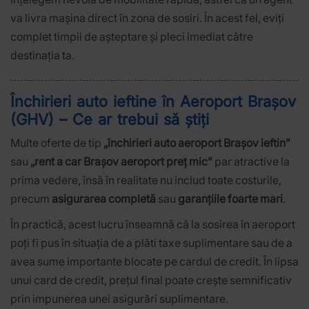
va livra mașina direct în zona de sosiri. În acest fel, eviți
complet timpii de așteptare și pleci imediat către
destinația ta.
Închirieri auto ieftine în Aeroport Brașov
(GHV) – Ce ar trebui să știți
Multe oferte de tip
„închirieri auto aeroport Brașov ieftin”
sau
„rent a car Brașov aeroport preț mic”
par atractive la
prima vedere, însă în realitate nu includ toate costurile,
precum
asigurarea completă
sau
garanțiile foarte mari
.
În practică, acest lucru înseamnă că la sosirea în aeroport
poți fi pus în situația de a plăti taxe suplimentare sau de a
avea sume importante blocate pe cardul de credit. În lipsa
unui card de credit, prețul final poate crește semnificativ
prin impunerea unei asigurări suplimentare.