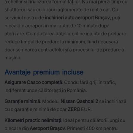
a cheilor și finalizarea formalităților. Nu mai pierzi timp cu
shuttle-uri sau cu birouri aglomerate de rent a car. Cu
serviciul nostru de
închirieri auto aeroport Brașov
, poți
pleca din aeroport în mai puțin de 10 minute după
aterizare. Completarea datelor online înainte de preluare
reduce timpul de predare la minimum, fiind necesară
doar semnarea contractului și a procesului de predare a
mașinii.
Avantaje premium incluse
Asigurare Casco completă
: Condu fără griji în trafic,
indiferent unde călătorești în România.
Garanție minimă
: Modelul
Nissan Qashqai 2
se închiriază
cu o garanție minimă de doar
ZERO
EUR.
Kilometri practic nelimitați
: Ideal pentru călătorii lungi cu
plecare din
Aeroport Brașov
. Primești 400 km pentru