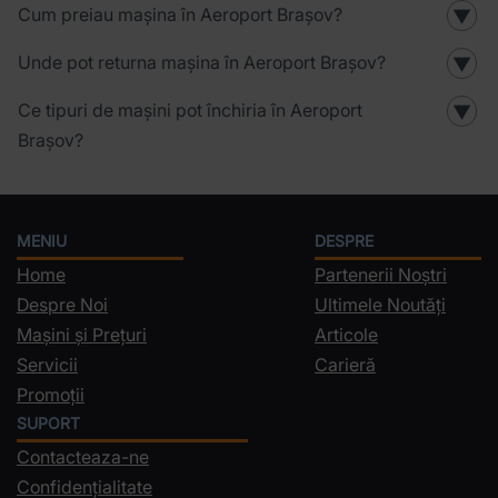
Cum preiau mașina în Aeroport Brașov?
▼
Unde pot returna mașina în Aeroport Brașov?
▼
Ce tipuri de mașini pot închiria în Aeroport
▼
Brașov?
MENIU
DESPRE
Home
Partenerii Noștri
Despre Noi
Ultimele Noutăți
Mașini și Prețuri
Articole
Servicii
Carieră
Promoții
SUPORT
Contacteaza-ne
Confidențialitate