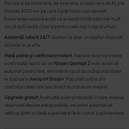
fiecare zi de închiriere; de exemplu, o rezervare de 10 zile
include 4000 km pe care îi poți folosi cum dorești.
Experiența noastră arată că această limită este mai mult
decât suficientă chiar și pentru cele mai lungi drumuri.
Asistență rutieră 24/7
: Suntem la doar un telefon distanță,
oriunde te-ai afla.
Plată online și confirmare instant
: Fiecare rezervare este
confirmată rapid, iar un
Nissan Qashqai 2
este rezervat
automat pentru tine, eliminând riscul de indisponibilitate
la sosirea în
Aeroport Brașov
. Poți plăti online din
confortul casei tale sau direct la preluarea mașinii.
Upgrade gratuit
: În situația puțin probabilă în care mașina
rezervată devine indisponibilă, vei primi automat un
vehicul dintr-o clasă superioară fără costuri suplimentare.