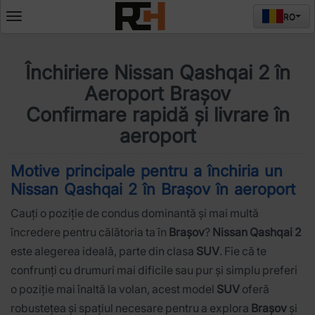
RO
Deschide
meniul
Închiriere Nissan Qashqai 2 în
Aeroport Brașov
Confirmare rapidă și livrare în
aeroport
Motive principale pentru a închiria un
Nissan Qashqai 2 în Brașov în aeroport
Cauți o poziție de condus dominantă și mai multă
încredere pentru călătoria ta în
Brașov
?
Nissan Qashqai 2
este alegerea ideală, parte din clasa
SUV
. Fie că te
confrunți cu drumuri mai dificile sau pur și simplu preferi
o poziție mai înaltă la volan, acest model
SUV
oferă
robustețea și spațiul necesare pentru a explora
Brașov
și