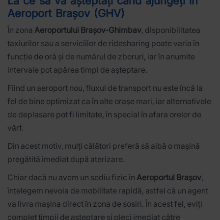
La ce să vă așteptați când ajungeți în
Aeroport Brașov (GHV)
În zona
Aeroportului Brașov-Ghimbav
, disponibilitatea
taxiurilor sau a serviciilor de ridesharing poate varia în
funcție de oră și de numărul de zboruri, iar în anumite
intervale pot apărea timpi de așteptare.
Fiind un aeroport nou, fluxul de transport nu este încă la
fel de bine optimizat ca în alte orașe mari, iar alternativele
de deplasare pot fi limitate, în special în afara orelor de
vârf.
Din acest motiv, mulți călători preferă să aibă o mașină
pregătită imediat după aterizare.
Chiar dacă nu avem un sediu fizic în
Aeroportul Brașov
,
înțelegem nevoia de mobilitate rapidă, astfel că un agent
va livra mașina direct în zona de sosiri. În acest fel, eviți
complet timpii de așteptare și pleci imediat către