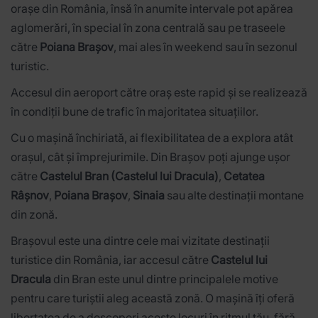
orașe din România, însă în anumite intervale pot apărea
aglomerări, în special în zona centrală sau pe traseele
către
Poiana Brașov
, mai ales în weekend sau în sezonul
turistic.
Accesul din aeroport către oraș este rapid și se realizează
în condiții bune de trafic în majoritatea situațiilor.
Cu o mașină închiriată, ai flexibilitatea de a explora atât
orașul, cât și împrejurimile. Din Brașov poți ajunge ușor
către
Castelul Bran (Castelul lui Dracula)
,
Cetatea
Râșnov
,
Poiana Brașov
,
Sinaia
sau alte destinații montane
din zonă.
Brașovul este una dintre cele mai vizitate destinații
turistice din România, iar accesul către
Castelul lui
Dracula
din Bran este unul dintre principalele motive
pentru care turiștii aleg această zonă. O mașină îți oferă
libertatea de a descoperi aceste locuri în ritmul tău, fără