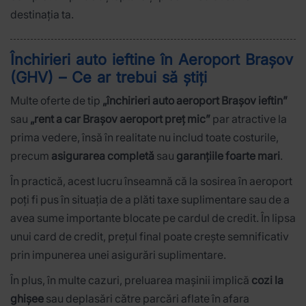
destinația ta.
Închirieri auto ieftine în Aeroport Brașov
(GHV) – Ce ar trebui să știți
Multe oferte de tip
„închirieri auto aeroport Brașov ieftin”
sau
„rent a car Brașov aeroport preț mic”
par atractive la
prima vedere, însă în realitate nu includ toate costurile,
precum
asigurarea completă
sau
garanțiile foarte mari
.
În practică, acest lucru înseamnă că la sosirea în aeroport
poți fi pus în situația de a plăti taxe suplimentare sau de a
avea sume importante blocate pe cardul de credit. În lipsa
unui card de credit, prețul final poate crește semnificativ
prin impunerea unei asigurări suplimentare.
În plus, în multe cazuri, preluarea mașinii implică
cozi la
ghișee
sau deplasări către parcări aflate în afara