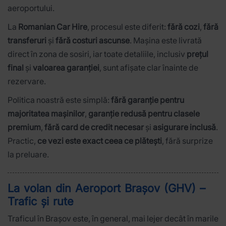
aeroportului.
La
Romanian Car Hire
, procesul este diferit:
fără cozi
,
fără
transferuri
și
fără costuri ascunse
. Mașina este livrată
direct în zona de sosiri, iar toate detaliile, inclusiv
prețul
final
și
valoarea garanției
, sunt afișate clar înainte de
rezervare.
Politica noastră este simplă:
fără garanție pentru
majoritatea mașinilor
,
garanție redusă pentru clasele
premium
,
fără card de credit necesar
și
asigurare inclusă
.
Practic,
ce vezi este exact ceea ce plătești
, fără surprize
la preluare.
La volan din Aeroport Brașov (GHV) –
Trafic și rute
Traficul în Brașov este, în general, mai lejer decât în marile