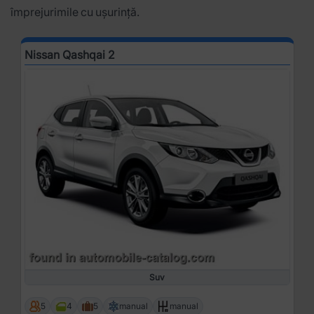
împrejurimile cu ușurință.
Nissan Qashqai 2
Suv
5
4
5
manual
manual