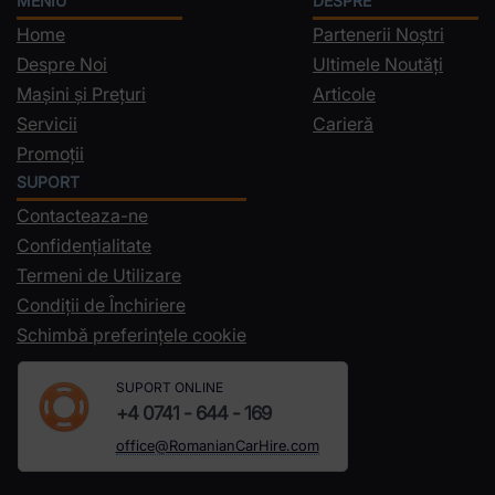
MENIU
DESPRE
Home
Partenerii Noștri
Despre Noi
Ultimele Noutăți
Mașini și Prețuri
Articole
Servicii
Carieră
Promoții
SUPORT
Contacteaza-ne
Confidențialitate
Termeni de Utilizare
Condiții de Închiriere
Schimbă preferințele cookie
SUPORT ONLINE
+4 0741 - 644 - 169
office@RomanianCarHire.com