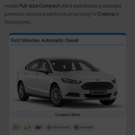
model
Full-size Compact
oferă stabilitatea și senzația
premium necesare pentru drumuri lungi în
Craiova
și
împrejurimi.
Ford Mondeo Automatic Diesel
Compact Mare
5
4
5
climatronic
automat