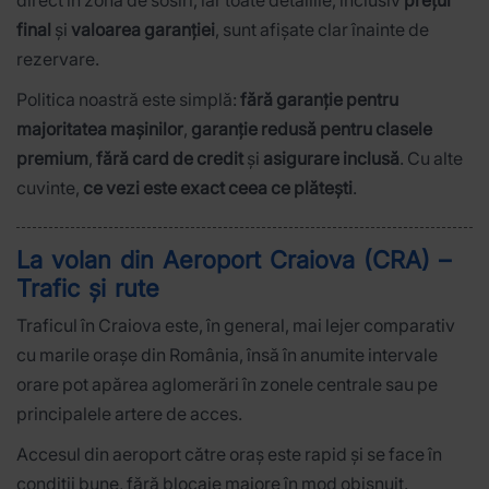
final
și
valoarea garanției
, sunt afișate clar înainte de
rezervare.
Politica noastră este simplă:
fără garanție pentru
majoritatea mașinilor
,
garanție redusă pentru clasele
premium
,
fără card de credit
și
asigurare inclusă
. Cu alte
cuvinte,
ce vezi este exact ceea ce plătești
.
La volan din Aeroport Craiova (CRA) –
Trafic și rute
Traficul în Craiova este, în general, mai lejer comparativ
cu marile orașe din România, însă în anumite intervale
orare pot apărea aglomerări în zonele centrale sau pe
principalele artere de acces.
Accesul din aeroport către oraș este rapid și se face în
condiții bune, fără blocaje majore în mod obișnuit.