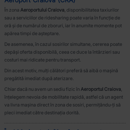
Aeroport Craiova (CRA)
În zona
Aeroportului Craiova
, disponibilitatea taxiurilor
sau a serviciilor de ridesharing poate varia în funcție de
oră și de numărul de zboruri, iar în anumite momente pot
apărea timpi de așteptare.
De asemenea, în cazul sosirilor simultane, cererea poate
depăși oferta disponibilă, ceea ce duce la întârzieri sau
costuri mai ridicate pentru transport.
Din acest motiv, mulți călători preferă să aibă o mașină
pregătită imediat după aterizare.
Chiar dacă nu avem un sediu fizic în
Aeroportul Craiova
,
înțelegem nevoia de mobilitate rapidă, astfel că un agent
va livra mașina direct în zona de sosiri, permițându-ți să
pleci imediat către destinația dorită.