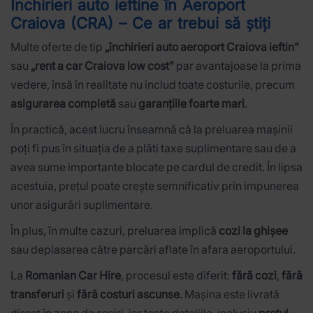
Închirieri auto ieftine în Aeroport
Craiova (CRA) – Ce ar trebui să știți
Multe oferte de tip
„închirieri auto aeroport Craiova ieftin”
sau
„rent a car Craiova low cost”
par avantajoase la prima
vedere, însă în realitate nu includ toate costurile, precum
asigurarea completă
sau
garanțiile foarte mari
.
În practică, acest lucru înseamnă că la preluarea mașinii
poți fi pus în situația de a plăti taxe suplimentare sau de a
avea sume importante blocate pe cardul de credit. În lipsa
acestuia, prețul poate crește semnificativ prin impunerea
unor asigurări suplimentare.
În plus, în multe cazuri, preluarea implică
cozi la ghișee
sau deplasarea către parcări aflate în afara aeroportului.
La
Romanian Car Hire
, procesul este diferit:
fără cozi
,
fără
transferuri
și
fără costuri ascunse
. Mașina este livrată
direct în zona de sosiri, iar toate detaliile, inclusiv
prețul