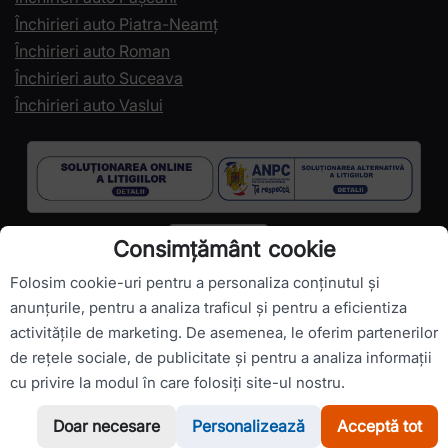
Închirieri auto Piatra-Neamț
Închirieri auto Roman
Închirieri auto Suceava
Închirieri auto Vaslui
Consimțământ cookie
Folosim cookie-uri pentru a personaliza conținutul și
anunțurile, pentru a analiza traficul și pentru a eficientiza
activitățile de marketing. De asemenea, le oferim partenerilor
Drepturi de autor ©
RomanianCarHire.com
- Toate drepturile
de rețele sociale, de publicitate și pentru a analiza informații
sunt rezervate.
cu privire la modul în care folosiți site-ul nostru.
Doar necesare
Personalizează
Acceptă tot
WhatsApp
Sună-ne