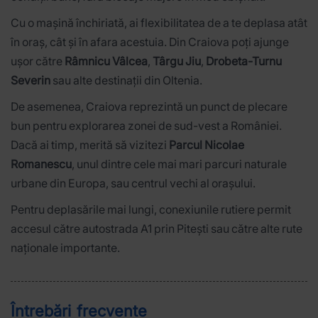
Cu o mașină închiriată, ai flexibilitatea de a te deplasa atât
în oraș, cât și în afara acestuia. Din Craiova poți ajunge
ușor către
Râmnicu Vâlcea
,
Târgu Jiu
,
Drobeta-Turnu
Severin
sau alte destinații din Oltenia.
De asemenea, Craiova reprezintă un punct de plecare
bun pentru explorarea zonei de sud-vest a României.
Dacă ai timp, merită să vizitezi
Parcul Nicolae
Romanescu
, unul dintre cele mai mari parcuri naturale
urbane din Europa, sau centrul vechi al orașului.
Pentru deplasările mai lungi, conexiunile rutiere permit
accesul către autostrada A1 prin Pitești sau către alte rute
naționale importante.
Întrebări frecvente