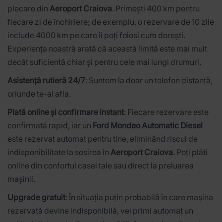
plecare din
Aeroport Craiova
. Primești 400 km pentru
fiecare zi de închiriere; de exemplu, o rezervare de 10 zile
include 4000 km pe care îi poți folosi cum dorești.
Experiența noastră arată că această limită este mai mult
decât suficientă chiar și pentru cele mai lungi drumuri.
Asistență rutieră 24/7
: Suntem la doar un telefon distanță,
oriunde te-ai afla.
Plată online și confirmare instant
: Fiecare rezervare este
confirmată rapid, iar un
Ford Mondeo Automatic Diesel
este rezervat automat pentru tine, eliminând riscul de
indisponibilitate la sosirea în
Aeroport Craiova
. Poți plăti
online din confortul casei tale sau direct la preluarea
mașinii.
Upgrade gratuit
: În situația puțin probabilă în care mașina
rezervată devine indisponibilă, vei primi automat un