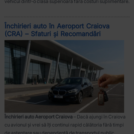
vehicul dintr-o clasă superioară fără costuri suplimentare.
Închirieri auto în Aeroport Craiova
(CRA) – Sfaturi și Recomandări
Închirieri auto Aeroport Craiova
– Dacă ajungi în Craiova
cu avionul și vrei să îți continui rapid călătoria fără timpi
de așteptare sau dependență de transportul public,