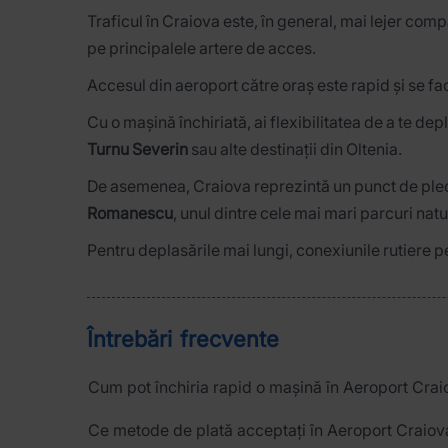
Traficul în Craiova este, în general, mai lejer com
pe principalele artere de acces.
Accesul din aeroport către oraș este rapid și se fa
Cu o mașină închiriată, ai flexibilitatea de a te dep
Turnu Severin
sau alte destinații din Oltenia.
De asemenea, Craiova reprezintă un punct de pleca
Romanescu
, unul dintre cele mai mari parcuri nat
Pentru deplasările mai lungi, conexiunile rutiere p
Întrebări frecvente
Cum pot închiria rapid o mașină în Aeroport Crai
Ce metode de plată acceptați în Aeroport Craiov