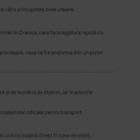
id către principalele zone urbane.
 intrări în Craiova, care face legătura rapidă cu
 procesare, ceea ce îl transformă într-un punct
oră și de numărul de zboruri, iar în anumite
costuri mai ridicate pentru transport.
t va livra mașina direct în zona de sosiri,