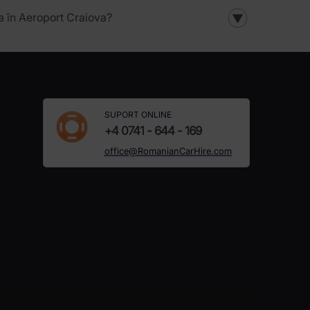
ia în Aeroport Craiova?
▼
SUPORT ONLINE
+4 0741 - 644 - 169
office@RomanianCarHire.com