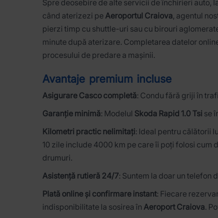
Spre deosebire de alte servicii de închirieri auto, l
când aterizezi pe
Aeroportul Craiova
, agentul nos
pierzi timp cu shuttle-uri sau cu birouri aglomerate
minute după aterizare. Completarea datelor online
procesului de predare a mașinii.
Avantaje premium incluse
Asigurare Casco completă
: Condu fără griji în tr
Garanție minimă
: Modelul
Skoda Rapid 1.0 Tsi
se î
Kilometri practic nelimitați
: Ideal pentru călătorii 
10 zile include 4000 km pe care îi poți folosi cum 
drumuri.
Asistență rutieră 24/7
: Suntem la doar un telefon d
Plată online și confirmare instant
: Fiecare rezerva
indisponibilitate la sosirea în
Aeroport Craiova
. Po