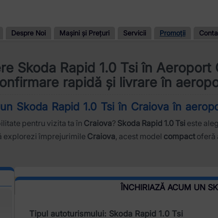
Despre Noi
Mașini și Prețuri
Servicii
Promoții
Conta
ere Skoda Rapid 1.0 Tsi în Aeroport
onfirmare rapidă și livrare în aeropo
 un Skoda Rapid 1.0 Tsi în Craiova în aeropo
litate pentru vizita ta în
Craiova
?
Skoda Rapid 1.0 Tsi
este aleg
 să explorezi împrejurimile
Craiova
, acest model
compact
oferă 
ÎNCHIRIAZĂ ACUM UN SKO
Tipul autoturismului: Skoda Rapid 1.0 Tsi