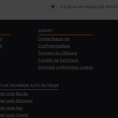
Ce tipuri de mașini pot închir
▼
SUPORT
ri
Contacteaza-ne
ți
Confidențialitate
Termeni de Utilizare
Condiții de Închiriere
Schimbă preferințele cookie
II DE ÎNCHIRIERI AUTO ÎN ORAȘE
ieri auto Bacău
ieri auto Botoșani
ieri auto Iași
ieri auto Onești