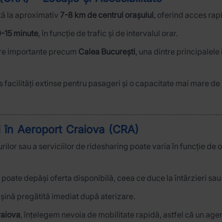
tă la aproximativ
7-8 km de centrul orașului
, oferind acces rap
0-15 minute
, în funcție de trafic și de intervalul orar.
tere importante precum
Calea București
, una dintre principalele
 facilități extinse pentru pasageri și o capacitate mai mare de
i în Aeroport Craiova (CRA)
iurilor sau a serviciilor de ridesharing poate varia în funcție de 
poate depăși oferta disponibilă, ceea ce duce la întârzieri sau 
așină pregătită imediat după aterizare.
raiova
, înțelegem nevoia de mobilitate rapidă, astfel că un agen