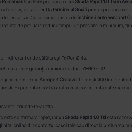
a
Romanian Car Hire
preluarea unei
Skoda Rapid 1.0 Tsi în Aer
tru te va aștepta direct la
terminalul Sosiri
pentru predarea rapid
 de rent a car. Cu serviciul nostru de
închirieri auto aeroport C
 înainte de preluare reduce timpul de predare la minimum, fii
afic, indiferent unde călătorești în România.
nchiriază cu o garanție minimă de doar
ZERO
EUR.
lungi cu plecare din
Aeroport Craiova
. Primești 400 km pentru f
dorești. Experiența noastră arată că această limită este mai mult
istanță, oriunde te-ai afla.
re este confirmată rapid, iar un
Skoda Rapid 1.0 Tsi
este rezerva
ți plăti online din confortul casei tale sau direct la preluarea ma