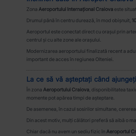
Zona
Aeroportului Internațional Craiova
este situa
Drumul până în centru durează, în mod obișnuit,
1
Aeroportul este conectat direct cu orașul prin ar
centrul și cu alte zone ale orașului.
Modernizarea aeroportului finalizată recent a adus
important de acces în regiunea Olteniei.
La ce să vă așteptați când ajungeț
În zona
Aeroportului Craiova
, disponibilitatea tax
momente pot apărea timpi de așteptare.
De asemenea, în cazul sosirilor simultane, cererea 
Din acest motiv, mulți călători preferă să aibă o m
Chiar dacă nu avem un sediu fizic în
Aeroportul C