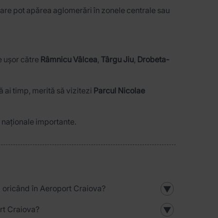
orare pot apărea aglomerări în zonele centrale sau
ge ușor către
Râmnicu Vâlcea
,
Târgu Jiu
,
Drobeta-
ai timp, merită să vizitezi
Parcul Nicolae
e naționale importante.
 oricând în Aeroport Craiova?
▼
rt Craiova?
▼