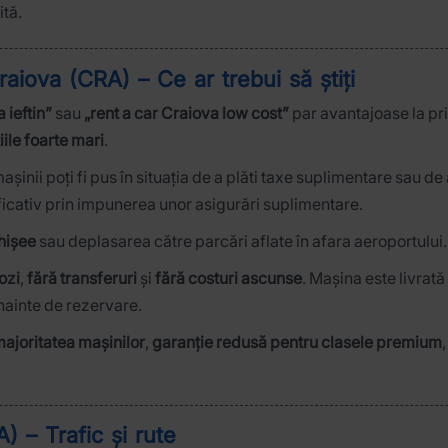
ită.
Craiova (CRA) – Ce ar trebui să știți
 ieftin”
sau
„rent a car Craiova low cost”
par avantajoase la pri
iile foarte mari
.
așinii poți fi pus în situația de a plăti taxe suplimentare sau
ificativ prin impunerea unor asigurări suplimentare.
ghișee
sau deplasarea către parcări aflate în afara aeroportului.
ozi
,
fără transferuri
și
fără costuri ascunse
. Mașina este livrată 
 înainte de rezervare.
majoritatea mașinilor
,
garanție redusă pentru clasele premium
) – Trafic și rute