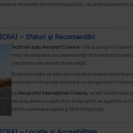
re mașina rezervată devine indisponibilă, vei primi automat un v
 (CRA) – Sfaturi și Recomandări
Închirieri auto Aeroport Craiova
– Dacă ajungi în Craiova c
timpi de așteptare sau dependență de transportul public, 
una dintre cele mai eficiente soluții.
Îți recomandăm să selectezi ora de preluare conform pr
urmărește în timp real sosirea și va ajunge exact în moment
La
Aeroportul Internațional Craiova
, recent modernizat și
dacă nu avem un sediu fizic în aeroport, un agent te va înt
pentru o preluare rapidă și fără complicații.
(CRA) – Locație și Accesibilitate