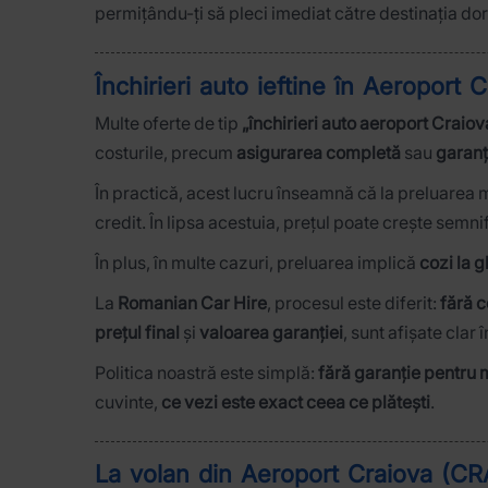
permițându-ți să pleci imediat către destinația dor
Închirieri auto ieftine în Aeroport 
Multe oferte de tip
„închirieri auto aeroport Craiova
costurile, precum
asigurarea completă
sau
garanț
În practică, acest lucru înseamnă că la preluarea m
credit. În lipsa acestuia, prețul poate crește semn
În plus, în multe cazuri, preluarea implică
cozi la 
La
Romanian Car Hire
, procesul este diferit:
fără c
prețul final
și
valoarea garanției
, sunt afișate clar
Politica noastră este simplă:
fără garanție pentru 
cuvinte,
ce vezi este exact ceea ce plătești
.
La volan din Aeroport Craiova (CRA