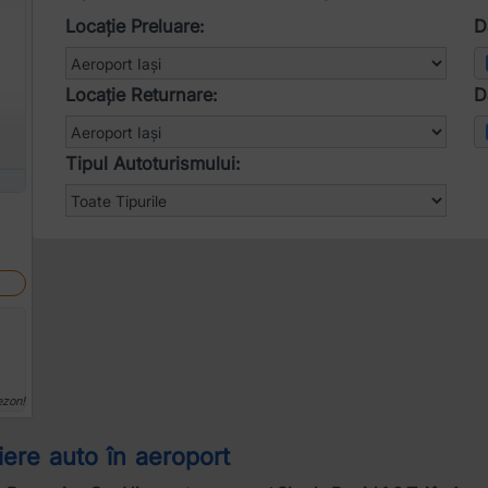
Locație Preluare:
D
Locație Returnare:
D
Tipul Autoturismului:
ezon!
riere auto în aeroport