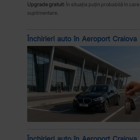
Upgrade gratuit
: În situația puțin probabilă în ca
suplimentare.
Închirieri auto în Aeroport Craiova
Închirieri auto în Aeroport Craiova 