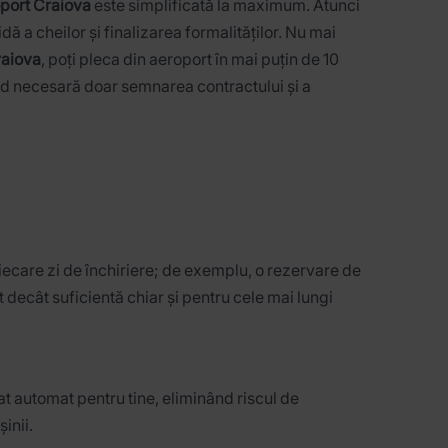
oport Craiova
este simplificată la maximum. Atunci
ă a cheilor și finalizarea formalităților. Nu mai
raiova
, poți pleca din aeroport în mai puțin de 10
nd necesară doar semnarea contractului și a
iecare zi de închiriere; de exemplu, o rezervare de
 decât suficientă chiar și pentru cele mai lungi
t automat pentru tine, eliminând riscul de
șinii.