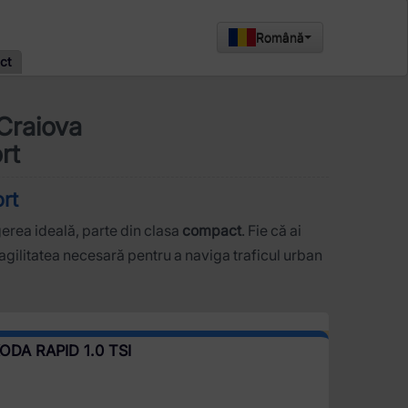
Română
ct
 Craiova
rt
rt
erea ideală, parte din clasa
compact
. Fie că ai
agilitatea necesară pentru a naviga traficul urban
DA RAPID 1.0 TSI