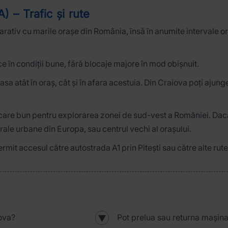
) – Trafic și rute
parativ cu marile orașe din România, însă în anumite intervale 
ce în condiții bune, fără blocaje majore în mod obișnuit.
lasa atât în oraș, cât și în afara acestuia. Din Craiova poți ajun
re bun pentru explorarea zonei de sud-vest a României. Dacă 
urale urbane din Europa, sau centrul vechi al orașului.
ermit accesul către autostrada A1 prin Pitești sau către alte rut
ova?
Pot prelua sau returna mașina
▼