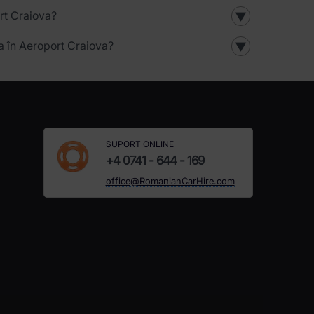
rt Craiova?
▼
ia în Aeroport Craiova?
▼
SUPORT ONLINE
+4 0741 - 644 - 169
office@RomanianCarHire.com