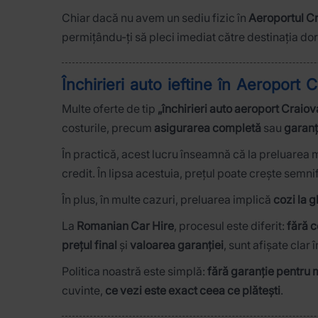
Chiar dacă nu avem un sediu fizic în
Aeroportul C
permițându-ți să pleci imediat către destinația dor
Închirieri auto ieftine în Aeroport 
Multe oferte de tip
„închirieri auto aeroport Craiova
costurile, precum
asigurarea completă
sau
garanț
În practică, acest lucru înseamnă că la preluarea m
credit. În lipsa acestuia, prețul poate crește semn
În plus, în multe cazuri, preluarea implică
cozi la 
La
Romanian Car Hire
, procesul este diferit:
fără c
prețul final
și
valoarea garanției
, sunt afișate clar
Politica noastră este simplă:
fără garanție pentru 
cuvinte,
ce vezi este exact ceea ce plătești
.