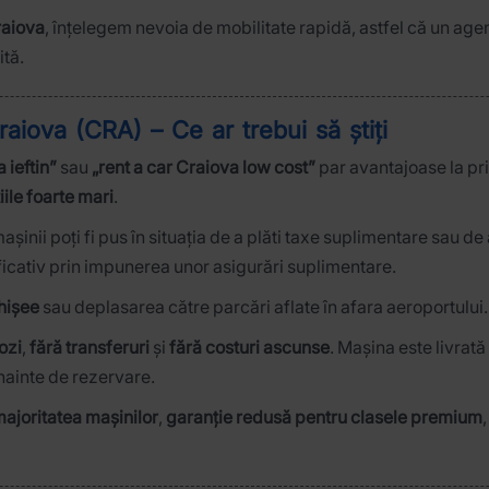
raiova
, înțelegem nevoia de mobilitate rapidă, astfel că un agen
ită.
Craiova (CRA) – Ce ar trebui să știți
 ieftin”
sau
„rent a car Craiova low cost”
par avantajoase la pri
iile foarte mari
.
așinii poți fi pus în situația de a plăti taxe suplimentare sau
ificativ prin impunerea unor asigurări suplimentare.
ghișee
sau deplasarea către parcări aflate în afara aeroportului.
ozi
,
fără transferuri
și
fără costuri ascunse
. Mașina este livrată 
 înainte de rezervare.
majoritatea mașinilor
,
garanție redusă pentru clasele premium