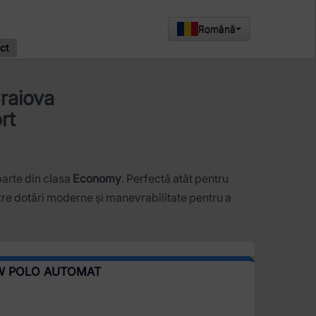
Română
ct
raiova
rt
parte din clasa
Economy
. Perfectă atât pentru
între dotări moderne și manevrabilitate pentru a
VW POLO AUTOMAT