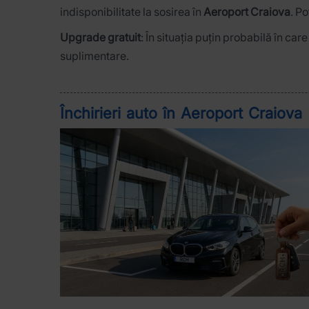
indisponibilitate la sosirea în
Aeroport Craiova
. Po
Upgrade gratuit
: În situația puțin probabilă în ca
suplimentare.
Închirieri auto în Aeroport Craiova