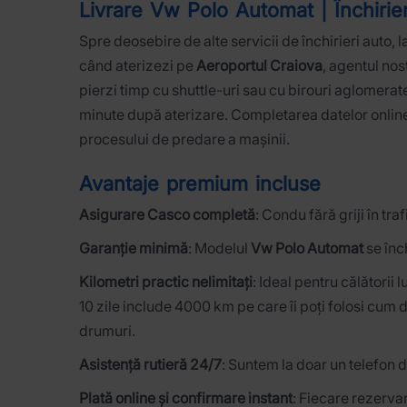
Livrare Vw Polo Automat | Închirie
Spre deosebire de alte servicii de închirieri auto, l
când aterizezi pe
Aeroportul Craiova
, agentul nos
pierzi timp cu shuttle-uri sau cu birouri aglomerate
minute după aterizare. Completarea datelor online
procesului de predare a mașinii.
Avantaje premium incluse
Asigurare Casco completă
: Condu fără griji în tr
Garanție minimă
: Modelul
Vw Polo Automat
se înc
Kilometri practic nelimitați
: Ideal pentru călătorii 
10 zile include 4000 km pe care îi poți folosi cum 
drumuri.
Asistență rutieră 24/7
: Suntem la doar un telefon d
Plată online și confirmare instant
: Fiecare rezerva