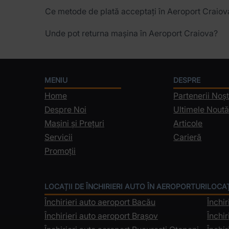
Ce metode de plată acceptați în Aeroport Craiov
Unde pot returna mașina în Aeroport Craiova?
MENIU
DESPRE
Home
Partenerii Noșt
Despre Noi
Ultimele Noută
Mașini și Prețuri
Articole
Servicii
Carieră
Promoții
LOCAȚII DE ÎNCHIRIERI AUTO ÎN AEROPORTURI
LOCAȚ
Închirieri auto aeroport Bacău
Închir
Închirieri auto aeroport Brașov
Închir