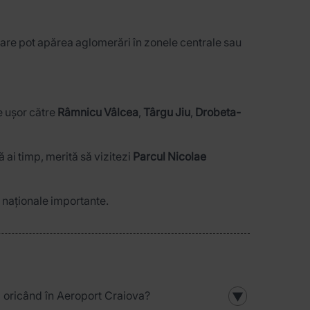
orare pot apărea aglomerări în zonele centrale sau
ge ușor către
Râmnicu Vâlcea
,
Târgu Jiu
,
Drobeta-
ai timp, merită să vizitezi
Parcul Nicolae
e naționale importante.
 oricând în Aeroport Craiova?
▼