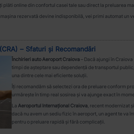
ți plăti online din confortul casei tale sau direct la preluarea ma
re mașina rezervată devine indisponibilă, vei primi automat un v
 (CRA) – Sfaturi și Recomandări
Închirieri auto Aeroport Craiova
– Dacă ajungi în Craiova c
timpi de așteptare sau dependență de transportul public, 
una dintre cele mai eficiente soluții.
Îți recomandăm să selectezi ora de preluare conform pr
urmărește în timp real sosirea și va ajunge exact în moment
La
Aeroportul Internațional Craiova
, recent modernizat și
dacă nu avem un sediu fizic în aeroport, un agent te va înt
pentru o preluare rapidă și fără complicații.