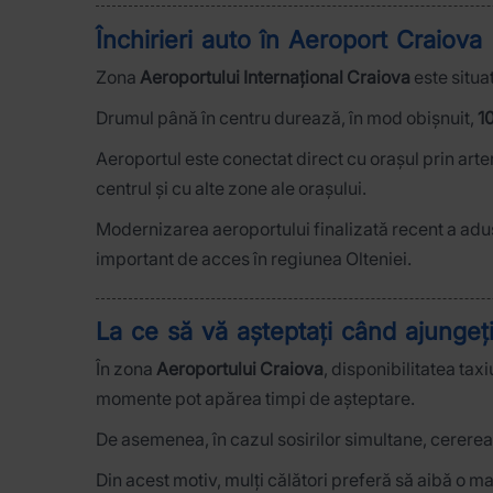
Închirieri auto în Aeroport Craiova 
Zona
Aeroportului Internațional Craiova
este situa
Drumul până în centru durează, în mod obișnuit,
1
Aeroportul este conectat direct cu orașul prin ar
centrul și cu alte zone ale orașului.
Modernizarea aeroportului finalizată recent a adus
important de acces în regiunea Olteniei.
La ce să vă așteptați când ajungeț
În zona
Aeroportului Craiova
, disponibilitatea tax
momente pot apărea timpi de așteptare.
De asemenea, în cazul sosirilor simultane, cererea 
Din acest motiv, mulți călători preferă să aibă o m