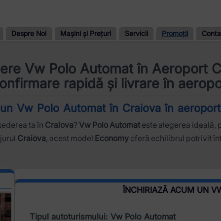
Despre Noi
Mașini și Prețuri
Servicii
Promoții
Conta
riere Vw Polo Automat în Aeroport C
onfirmare rapidă și livrare în aeropo
a un Vw Polo Automat în Craiova în aeroport
șederea ta în
Craiova
?
Vw Polo Automat
este alegerea ideală, 
 jurul
Craiova
, acest model
Economy
oferă echilibrul potrivit 
ÎNCHIRIAZĂ ACUM UN 
Tipul autoturismului: Vw Polo Automat