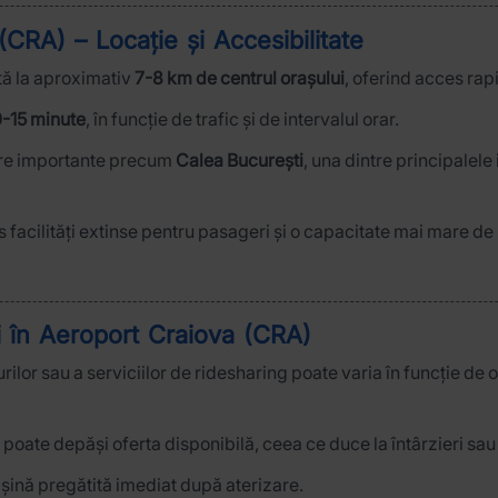
(CRA) – Locație și Accesibilitate
tă la aproximativ
7-8 km de centrul orașului
, oferind acces rap
0-15 minute
, în funcție de trafic și de intervalul orar.
tere importante precum
Calea București
, una dintre principalele
 facilități extinse pentru pasageri și o capacitate mai mare de
i în Aeroport Craiova (CRA)
iurilor sau a serviciilor de ridesharing poate varia în funcție de 
poate depăși oferta disponibilă, ceea ce duce la întârzieri sau 
așină pregătită imediat după aterizare.