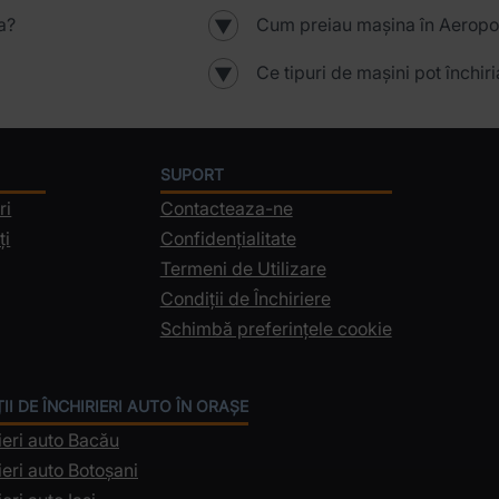
a?
Cum preiau mașina în Aeropo
▼
Ce tipuri de mașini pot închir
▼
SUPORT
ri
Contacteaza-ne
ți
Confidențialitate
Termeni de Utilizare
Condiții de Închiriere
Schimbă preferințele cookie
II DE ÎNCHIRIERI AUTO ÎN ORAȘE
ieri auto Bacău
ieri auto Botoșani