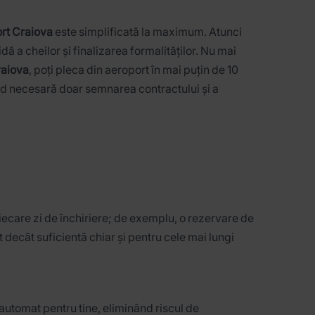
rt Craiova
este simplificată la maximum. Atunci
ă a cheilor și finalizarea formalităților. Nu mai
raiova
, poți pleca din aeroport în mai puțin de 10
nd necesară doar semnarea contractului și a
iecare zi de închiriere; de exemplu, o rezervare de
 decât suficientă chiar și pentru cele mai lungi
automat pentru tine, eliminând riscul de