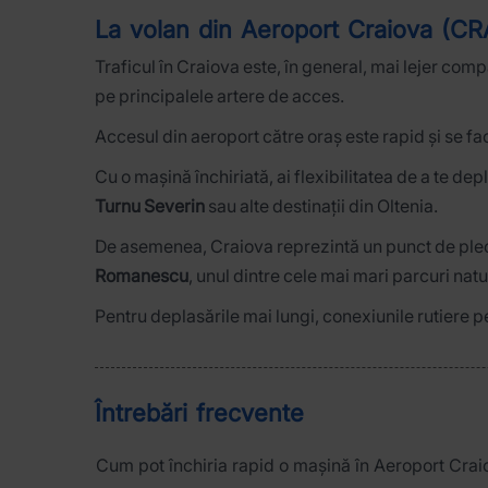
La volan din Aeroport Craiova (CRA
Traficul în Craiova este, în general, mai lejer com
pe principalele artere de acces.
Accesul din aeroport către oraș este rapid și se fa
Cu o mașină închiriată, ai flexibilitatea de a te dep
Turnu Severin
sau alte destinații din Oltenia.
De asemenea, Craiova reprezintă un punct de pleca
Romanescu
, unul dintre cele mai mari parcuri nat
Pentru deplasările mai lungi, conexiunile rutiere p
Întrebări frecvente
Cum pot închiria rapid o mașină în Aeroport Crai