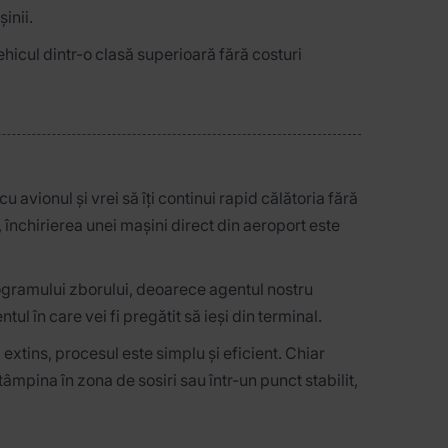
șinii.
ehicul dintr-o clasă superioară fără costuri
u avionul și vrei să îți continui rapid călătoria fără
închirierea unei mașini direct din aeroport este
ogramului zborului, deoarece agentul nostru
ul în care vei fi pregătit să ieși din terminal.
 extins, procesul este simplu și eficient. Chiar
âmpina în zona de sosiri sau într-un punct stabilit,