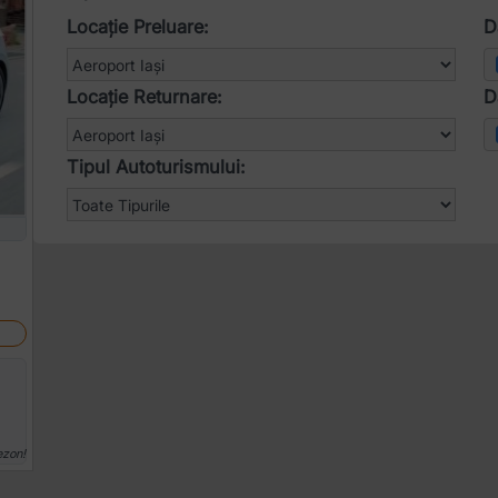
Locație Preluare:
D
Locație Returnare:
D
Tipul Autoturismului:
ezon!