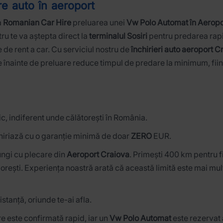
re auto în aeroport
a
Romanian Car Hire
preluarea unei
Vw Polo Automat în Aeropo
tru te va aștepta direct la
terminalul Sosiri
pentru predarea rapid
 de rent a car. Cu serviciul nostru de
închirieri auto aeroport C
 înainte de preluare reduce timpul de predare la minimum, fii
afic, indiferent unde călătorești în România.
hiriază cu o garanție minimă de doar
ZERO
EUR.
lungi cu plecare din
Aeroport Craiova
. Primești 400 km pentru f
dorești. Experiența noastră arată că această limită este mai mult
istanță, oriunde te-ai afla.
re este confirmată rapid, iar un
Vw Polo Automat
este rezervat 