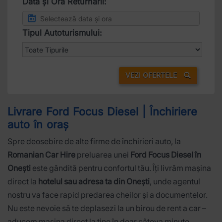
Data și Ora Returnării:
Tipul Autoturismului:
VEZI OFERTELE
Livrare Ford Focus Diesel | Închiriere
auto în oraș
Spre deosebire de alte firme de închirieri auto, la
Romanian Car Hire
preluarea unei
Ford Focus Diesel în
Onești
este gândită pentru confortul tău. Îți livrăm mașina
direct la
hotelul sau adresa ta din Onești
, unde agentul
nostru va face rapid predarea cheilor și a documentelor.
Nu este nevoie să te deplasezi la un birou de rent a car –
aducem mașina direct la tine în doar câteva minute.