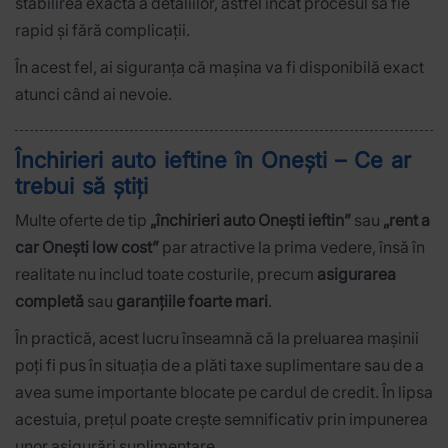
stabilirea exactă a detaliilor, astfel încât procesul să fie
rapid și fără complicații.
În acest fel, ai siguranța că mașina va fi disponibilă exact
atunci când ai nevoie.
Închirieri auto ieftine în Onești – Ce ar
trebui să știți
Multe oferte de tip
„închirieri auto Onești ieftin”
sau
„rent a
car Onești low cost”
par atractive la prima vedere, însă în
realitate nu includ toate costurile, precum
asigurarea
completă
sau
garanțiile foarte mari
.
În practică, acest lucru înseamnă că la preluarea mașinii
poți fi pus în situația de a plăti taxe suplimentare sau de a
avea sume importante blocate pe cardul de credit. În lipsa
acestuia, prețul poate crește semnificativ prin impunerea
unor asigurări suplimentare.