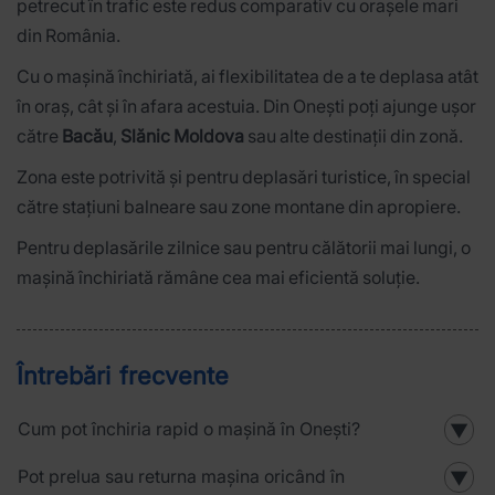
petrecut în trafic este redus comparativ cu orașele mari
din România.
Cu o mașină închiriată, ai flexibilitatea de a te deplasa atât
în oraș, cât și în afara acestuia. Din Onești poți ajunge ușor
către
Bacău
,
Slănic Moldova
sau alte destinații din zonă.
Zona este potrivită și pentru deplasări turistice, în special
către stațiuni balneare sau zone montane din apropiere.
Pentru deplasările zilnice sau pentru călătorii mai lungi, o
mașină închiriată rămâne cea mai eficientă soluție.
Întrebări frecvente
Cum pot închiria rapid o mașină în Onești?
▼
Pot prelua sau returna mașina oricând în
▼