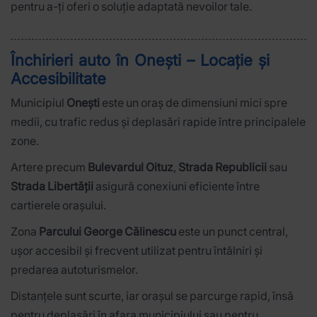
pentru a-ți oferi o soluție adaptată nevoilor tale.
Închirieri auto în Onești – Locație și
Accesibilitate
Municipiul
Onești
este un oraș de dimensiuni mici spre
medii, cu trafic redus și deplasări rapide între principalele
zone.
Artere precum
Bulevardul Oituz
,
Strada Republicii
sau
Strada Libertății
asigură conexiuni eficiente între
cartierele orașului.
Zona
Parcului George Călinescu
este un punct central,
ușor accesibil și frecvent utilizat pentru întâlniri și
predarea autoturismelor.
Distanțele sunt scurte, iar orașul se parcurge rapid, însă
pentru deplasări în afara municipiului sau pentru