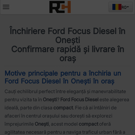
RO
Deschide
meniul
Închiriere Ford Focus Diesel în
Onești
Confirmare rapidă și livrare în
oraș
Motive principale pentru a închiria un
Ford Focus Diesel în Onești în oraș
Cauți echilibrul perfect între eleganță și manevrabilitate
pentru vizita ta în
Onești
?
Ford Focus Diesel
este alegerea
ideală, parte din clasa
compact
. Fie că ai întâlniri de
afaceri în centrul orașului sau dorești să explorezi
împrejurimile
Onești
, acest model
compact
oferă
agilitatea necesară pentru a naviga traficul urban fără a