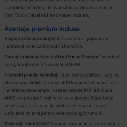
Completarea datelor în avans face ca livrarea mașinii
Ford Focus Diesel să fie aproape instantă.
Avantaje premium incluse
Asigurare Casco completă
: Condu fără griji în trafic,
indiferent unde călătorești în România.
Garanție minimă
: Modelul
Ford Focus Diesel
se închiriază
cu o garanție minimă de doar 50 EUR.
Kilometri practic nelimitați
: Ideal pentru călătorii lungi cu
plecare din
Onești
. Primești 400 km pentru fiecare zi de
închiriere; de exemplu, o rezervare de 10 zile include
4000 km pe care îi poți folosi cum dorești. Experiența
noastră arată că această limită este mai mult decât
suficientă chiar și pentru cele mai lungi drumuri.
Asistență rutieră 24/7
: Suntem la doar un telefon distanță,