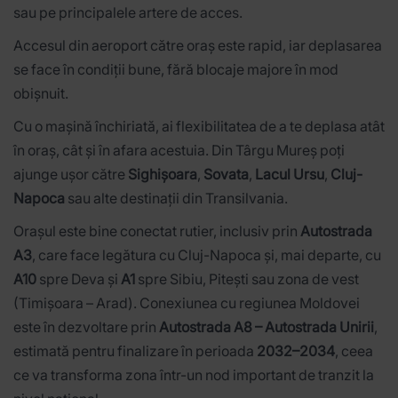
sau pe principalele artere de acces.
Accesul din aeroport către oraș este rapid, iar deplasarea
se face în condiții bune, fără blocaje majore în mod
obișnuit.
Cu o mașină închiriată, ai flexibilitatea de a te deplasa atât
în oraș, cât și în afara acestuia. Din Târgu Mureș poți
ajunge ușor către
Sighișoara
,
Sovata
,
Lacul Ursu
,
Cluj-
Napoca
sau alte destinații din Transilvania.
Orașul este bine conectat rutier, inclusiv prin
Autostrada
A3
, care face legătura cu Cluj-Napoca și, mai departe, cu
A10
spre Deva și
A1
spre Sibiu, Pitești sau zona de vest
(Timișoara – Arad). Conexiunea cu regiunea Moldovei
este în dezvoltare prin
Autostrada A8 – Autostrada Unirii
,
estimată pentru finalizare în perioada
2032–2034
, ceea
ce va transforma zona într-un nod important de tranzit la