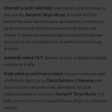
Kilometri practic nelimitați
: Ideal pentru călătorii lungi cu
plecare din
Aeroport Târgu Mureș
. Primești 400 km
pentru fiecare zi de închiriere; de exemplu, o rezervare
de 10 zile include 4000 km pe care îi poți folosi cum
dorești. Experiența noastră arată că această limită este
mai mult decât suficientă chiar și pentru cele mai lungi
drumuri.
Asistență rutieră 24/7
: Suntem la doar un telefon distanță,
oriunde te-ai afla.
Plată online și confirmare instant
: Fiecare rezervare este
confirmată rapid, iar un
Dacia Sandero 3 Stepway
este
rezervat automat pentru tine, eliminând riscul de
indisponibilitate la sosirea în
Aeroport Târgu Mureș
. Poți
plăti online din confortul casei tale sau direct la preluarea
mașinii.