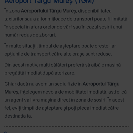
Aeroport Târgu Mureș (TGM)
În zona
Aeroportului Târgu Mureș
, disponibilitatea
taxiurilor sau a altor mijloace de transport poate fi limitată,
în special în afara orelor de vârf sau în cazul sosirii unui
număr redus de zboruri.
În multe situații, timpul de așteptare poate crește, iar
opțiunile de transport către alte orașe sunt reduse.
Din acest motiv, mulți călători preferă să aibă o mașină
pregătită imediat după aterizare.
Chiar dacă nu avem un sediu fizic în
Aeroportul Târgu
Mureș
, înțelegem nevoia de mobilitate imediată, astfel că
un agent va livra mașina direct în zona de sosiri. În acest
fel, eviți timpii de așteptare și poți pleca imediat către
destinația ta.