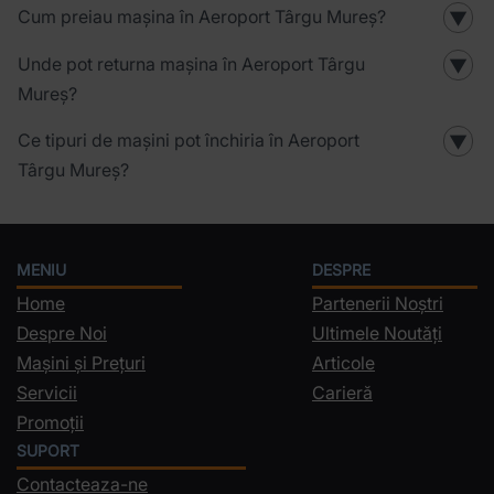
Cum preiau mașina în Aeroport Târgu Mureș?
▼
Unde pot returna mașina în Aeroport Târgu
▼
Mureș?
Ce tipuri de mașini pot închiria în Aeroport
▼
Târgu Mureș?
MENIU
DESPRE
Home
Partenerii Noștri
Despre Noi
Ultimele Noutăți
Mașini și Prețuri
Articole
Servicii
Carieră
Promoții
SUPORT
Contacteaza-ne