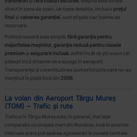
transferuri
și
fără costuri ascunse
. Mașina este livrată
direct în zona de sosiri, iar toate detaliile, inclusiv
prețul
final
și
valoarea garanției
, sunt afișate clar înainte de
rezervare.
Politica noastră este simplă:
fără garanție pentru
majoritatea mașinilor
,
garanție redusă pentru clasele
premium
și
asigurare inclusă
, astfel încât să știi exact cât
plătești încă dinainte de a ajunge în aeroport.
Transparența și corectitudinea sunt principiile care ne-au
menținut în piață încă din
2006
.
La volan din Aeroport Târgu Mureș
(TGM) – Trafic și rute
Traficul în Târgu Mureș este, în general, mai lejer
comparativ cu orașele mari din România, însă în anumite
intervale orare pot apărea aglomerări în zonele centrale