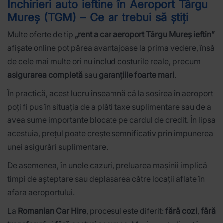
Închirieri auto ieftine în Aeroport Târgu
Mureș (TGM) – Ce ar trebui să știți
Multe oferte de tip
„rent a car aeroport Târgu Mureș ieftin”
afișate online pot părea avantajoase la prima vedere, însă
de cele mai multe ori nu includ costurile reale, precum
asigurarea completă
sau
garanțiile foarte mari
.
În practică, acest lucru înseamnă că la sosirea în aeroport
poți fi pus în situația de a plăti taxe suplimentare sau de a
avea sume importante blocate pe cardul de credit. În lipsa
acestuia, prețul poate crește semnificativ prin impunerea
unei asigurări suplimentare.
De asemenea, în unele cazuri, preluarea mașinii implică
timpi de așteptare sau deplasarea către locații aflate în
afara aeroportului.
La
Romanian Car Hire
, procesul este diferit:
fără cozi
,
fără