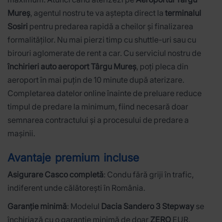
Mureș
, agentul nostru te va aștepta direct la
terminalul
Sosiri
pentru predarea rapidă a cheilor și finalizarea
formalităților. Nu mai pierzi timp cu shuttle-uri sau cu
birouri aglomerate de rent a car. Cu serviciul nostru de
închirieri auto aeroport Târgu Mureș
, poți pleca din
aeroport în mai puțin de 10 minute după aterizare.
Completarea datelor online înainte de preluare reduce
timpul de predare la minimum, fiind necesară doar
semnarea contractului și a procesului de predare a
mașinii.
Avantaje premium incluse
Asigurare Casco completă
: Condu fără griji în trafic,
indiferent unde călătorești în România.
Garanție minimă
: Modelul
Dacia Sandero 3 Stepway
se
închiriază cu o garanție minimă de doar
ZERO
EUR.