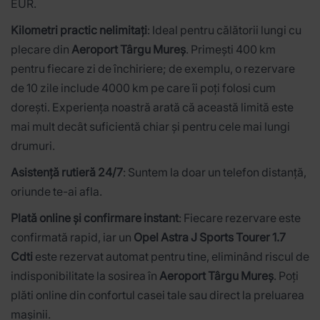
EUR.
Kilometri practic nelimitați
: Ideal pentru călătorii lungi cu
plecare din
Aeroport Târgu Mureș
. Primești 400 km
pentru fiecare zi de închiriere; de exemplu, o rezervare
de 10 zile include 4000 km pe care îi poți folosi cum
dorești. Experiența noastră arată că această limită este
mai mult decât suficientă chiar și pentru cele mai lungi
drumuri.
Asistență rutieră 24/7
: Suntem la doar un telefon distanță,
oriunde te-ai afla.
Plată online și confirmare instant
: Fiecare rezervare este
confirmată rapid, iar un
Opel Astra J Sports Tourer 1.7
Cdti
este rezervat automat pentru tine, eliminând riscul de
indisponibilitate la sosirea în
Aeroport Târgu Mureș
. Poți
plăti online din confortul casei tale sau direct la preluarea
mașinii.