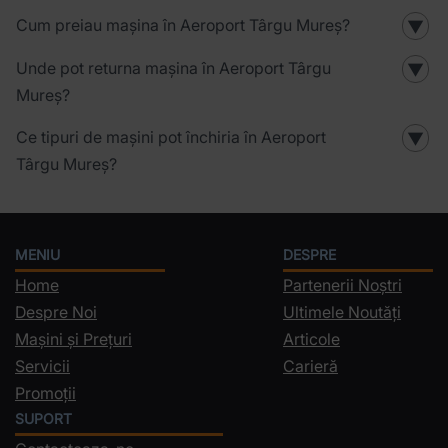
Cum preiau mașina în Aeroport Târgu Mureș?
▼
Unde pot returna mașina în Aeroport Târgu
▼
Mureș?
Ce tipuri de mașini pot închiria în Aeroport
▼
Târgu Mureș?
MENIU
DESPRE
Home
Partenerii Noștri
Despre Noi
Ultimele Noutăți
Mașini și Prețuri
Articole
Servicii
Carieră
Promoții
SUPORT