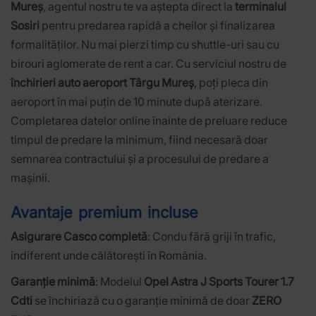
Mureș
, agentul nostru te va aștepta direct la
terminalul
Sosiri
pentru predarea rapidă a cheilor și finalizarea
formalităților. Nu mai pierzi timp cu shuttle-uri sau cu
birouri aglomerate de rent a car. Cu serviciul nostru de
închirieri auto aeroport Târgu Mureș
, poți pleca din
aeroport în mai puțin de 10 minute după aterizare.
Completarea datelor online înainte de preluare reduce
timpul de predare la minimum, fiind necesară doar
semnarea contractului și a procesului de predare a
mașinii.
Avantaje premium incluse
Asigurare Casco completă
: Condu fără griji în trafic,
indiferent unde călătorești în România.
Garanție minimă
: Modelul
Opel Astra J Sports Tourer 1.7
Cdti
se închiriază cu o garanție minimă de doar
ZERO