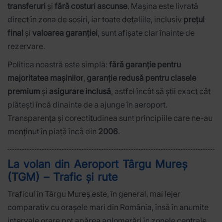
transferuri
și
fără costuri ascunse
. Mașina este livrată
direct în zona de sosiri, iar toate detaliile, inclusiv
prețul
final
și
valoarea garanției
, sunt afișate clar înainte de
rezervare.
Politica noastră este simplă:
fără garanție pentru
majoritatea mașinilor
,
garanție redusă pentru clasele
premium
și
asigurare inclusă
, astfel încât să știi exact cât
plătești încă dinainte de a ajunge în aeroport.
Transparența și corectitudinea sunt principiile care ne-au
menținut în piață încă din
2006
.
La volan din Aeroport Târgu Mureș
(TGM) – Trafic și rute
Traficul în Târgu Mureș este, în general, mai lejer
comparativ cu orașele mari din România, însă în anumite
intervale orare pot apărea aglomerări în zonele centrale