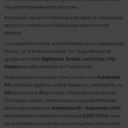
sau pe principalele artere de acces.
Accesul din aeroport către oraș este rapid, iar deplasarea
se face în condiții bune, fără blocaje majore în mod
obișnuit.
Cu o mașină închiriată, ai flexibilitatea de a te deplasa atât
în oraș, cât și în afara acestuia. Din Târgu Mureș poți
ajunge ușor către
Sighișoara
,
Sovata
,
Lacul Ursu
,
Cluj-
Napoca
sau alte destinații din Transilvania.
Orașul este bine conectat rutier, inclusiv prin
Autostrada
A3
, care face legătura cu Cluj-Napoca și, mai departe, cu
A10
spre Deva și
A1
spre Sibiu, Pitești sau zona de vest
(Timișoara – Arad). Conexiunea cu regiunea Moldovei
este în dezvoltare prin
Autostrada A8 – Autostrada Unirii
,
estimată pentru finalizare în perioada
2032–2034
, ceea
ce va transforma zona într-un nod important de tranzit la