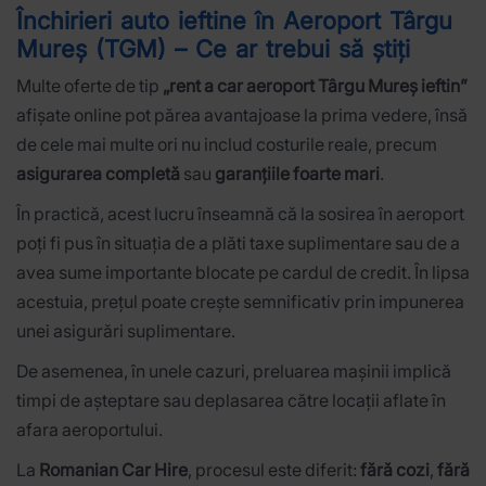
Închirieri auto ieftine în Aeroport Târgu
Mureș (TGM) – Ce ar trebui să știți
Multe oferte de tip
„rent a car aeroport Târgu Mureș ieftin”
afișate online pot părea avantajoase la prima vedere, însă
de cele mai multe ori nu includ costurile reale, precum
asigurarea completă
sau
garanțiile foarte mari
.
În practică, acest lucru înseamnă că la sosirea în aeroport
poți fi pus în situația de a plăti taxe suplimentare sau de a
avea sume importante blocate pe cardul de credit. În lipsa
acestuia, prețul poate crește semnificativ prin impunerea
unei asigurări suplimentare.
De asemenea, în unele cazuri, preluarea mașinii implică
timpi de așteptare sau deplasarea către locații aflate în
afara aeroportului.
La
Romanian Car Hire
, procesul este diferit:
fără cozi
,
fără