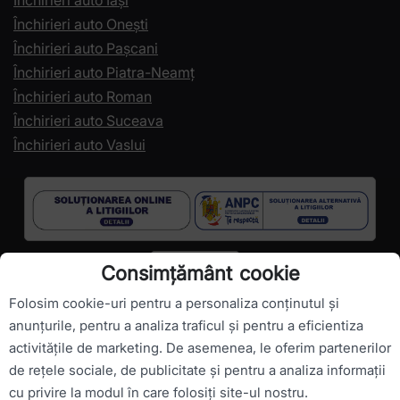
Închirieri auto Iași
Închirieri auto Onești
Închirieri auto Pașcani
Închirieri auto Piatra-Neamț
Închirieri auto Roman
Închirieri auto Suceava
Închirieri auto Vaslui
Consimțământ cookie
Folosim cookie-uri pentru a personaliza conținutul și
anunțurile, pentru a analiza traficul și pentru a eficientiza
activitățile de marketing. De asemenea, le oferim partenerilor
Drepturi de autor ©
RomanianCarHire.com
- Toate drepturile
de rețele sociale, de publicitate și pentru a analiza informații
sunt rezervate.
cu privire la modul în care folosiți site-ul nostru.