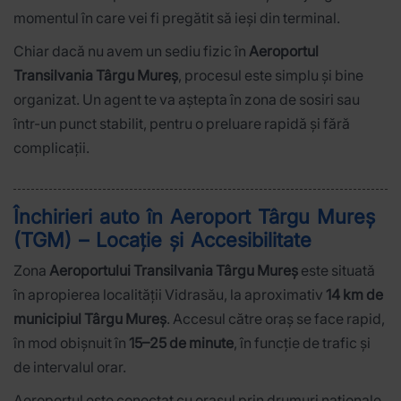
momentul în care vei fi pregătit să ieși din terminal.
Chiar dacă nu avem un sediu fizic în
Aeroportul
Transilvania Târgu Mureș
, procesul este simplu și bine
organizat. Un agent te va aștepta în zona de sosiri sau
într-un punct stabilit, pentru o preluare rapidă și fără
complicații.
Închirieri auto în Aeroport Târgu Mureș
(TGM) – Locație și Accesibilitate
Zona
Aeroportului Transilvania Târgu Mureș
este situată
în apropierea localității Vidrasău, la aproximativ
14 km de
municipiul Târgu Mureș
. Accesul către oraș se face rapid,
în mod obișnuit în
15–25 de minute
, în funcție de trafic și
de intervalul orar.
Aeroportul este conectat cu orașul prin drumuri naționale