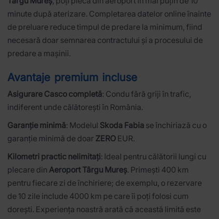
Târgu Mureș
, poți pleca din aeroport în mai puțin de 10
minute după aterizare. Completarea datelor online înainte
de preluare reduce timpul de predare la minimum, fiind
necesară doar semnarea contractului și a procesului de
predare a mașinii.
Avantaje premium incluse
Asigurare Casco completă
: Condu fără griji în trafic,
indiferent unde călătorești în România.
Garanție minimă
: Modelul
Skoda Fabia
se închiriază cu o
garanție minimă de doar
ZERO
EUR.
Kilometri practic nelimitați
: Ideal pentru călătorii lungi cu
plecare din
Aeroport Târgu Mureș
. Primești 400 km
pentru fiecare zi de închiriere; de exemplu, o rezervare
de 10 zile include 4000 km pe care îi poți folosi cum
dorești. Experiența noastră arată că această limită este