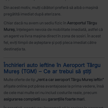
Din acest motiv, mulți călători preferă să aibă o mașină
pregătită imediat după aterizare.
Chiar dacă nu avem un sediu fizic în
Aeroportul Târgu
Mureș
, înțelegem nevoia de mobilitate imediată, astfel că
un agent va livra mașina direct în zona de sosiri. În acest
fel, eviți timpii de așteptare și poți pleca imediat către
destinația ta.
Închirieri auto ieftine în Aeroport Târgu
Mureș (TGM) – Ce ar trebui să știți
Multe oferte de tip
„rent a car aeroport Târgu Mureș ieftin”
afișate online pot părea avantajoase la prima vedere, însă
de cele mai multe ori nu includ costurile reale, precum
asigurarea completă
sau
garanțiile foarte mari
.
În practică, acest lucru înseamnă că la sosirea în aeroport