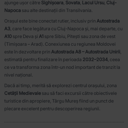
ajunge ușor către
Sighișoara
,
Sovata
,
Lacul Ursu
,
Cluj-
Napoca
sau alte destinații din Transilvania.
Orașul este bine conectat rutier, inclusiv prin
Autostrada
A3
, care face legătura cu Cluj-Napoca și, mai departe, cu
A10
spre Deva și
A1
spre Sibiu, Pitești sau zona de vest
(Timișoara – Arad). Conexiunea cu regiunea Moldovei
este în dezvoltare prin
Autostrada A8 – Autostrada Unirii
,
estimată pentru finalizare în perioada
2032–2034
, ceea
ce va transforma zona într-un nod important de tranzit la
nivel național.
Dacă ai timp, merită să explorezi centrul orașului, zona
Cetății Medievale
sau să faci excursii către obiectivele
turistice din apropiere, Târgu Mureș fiind un punct de
plecare excelent pentru descoperirea regiunii.