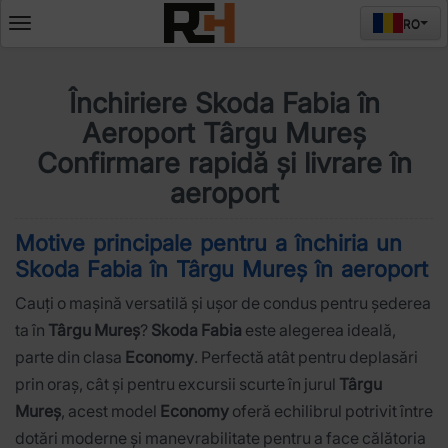
RO
Deschide
meniul
Închiriere Skoda Fabia în
Aeroport Târgu Mureș
Confirmare rapidă și livrare în
aeroport
Motive principale pentru a închiria un
Skoda Fabia în Târgu Mureș în aeroport
Cauți o mașină versatilă și ușor de condus pentru șederea
ta în
Târgu Mureș
?
Skoda Fabia
este alegerea ideală,
parte din clasa
Economy
. Perfectă atât pentru deplasări
prin oraș, cât și pentru excursii scurte în jurul
Târgu
Mureș
, acest model
Economy
oferă echilibrul potrivit între
dotări moderne și manevrabilitate pentru a face călătoria