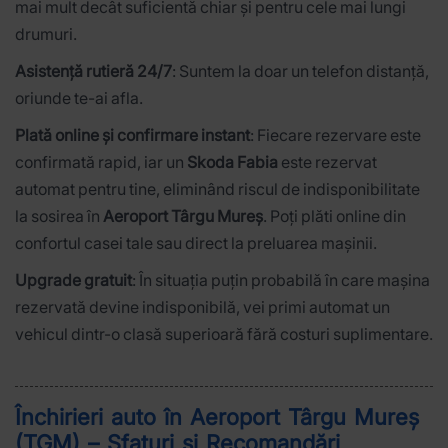
mai mult decât suficientă chiar și pentru cele mai lungi
drumuri.
Asistență rutieră 24/7
: Suntem la doar un telefon distanță,
oriunde te-ai afla.
Plată online și confirmare instant
: Fiecare rezervare este
confirmată rapid, iar un
Skoda Fabia
este rezervat
automat pentru tine, eliminând riscul de indisponibilitate
la sosirea în
Aeroport Târgu Mureș
. Poți plăti online din
confortul casei tale sau direct la preluarea mașinii.
Upgrade gratuit
: În situația puțin probabilă în care mașina
rezervată devine indisponibilă, vei primi automat un
vehicul dintr-o clasă superioară fără costuri suplimentare.
Închirieri auto în Aeroport Târgu Mureș
(TGM) – Sfaturi și Recomandări