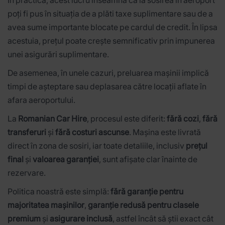
poți fi pus în situația de a plăti taxe suplimentare sau de a
avea sume importante blocate pe cardul de credit. În lipsa
acestuia, prețul poate crește semnificativ prin impunerea
unei asigurări suplimentare.
De asemenea, în unele cazuri, preluarea mașinii implică
timpi de așteptare sau deplasarea către locații aflate în
afara aeroportului.
La
Romanian Car Hire
, procesul este diferit:
fără cozi
,
fără
transferuri
și
fără costuri ascunse
. Mașina este livrată
direct în zona de sosiri, iar toate detaliile, inclusiv
prețul
final
și
valoarea garanției
, sunt afișate clar înainte de
rezervare.
Politica noastră este simplă:
fără garanție pentru
majoritatea mașinilor
,
garanție redusă pentru clasele
premium
și
asigurare inclusă
, astfel încât să știi exact cât