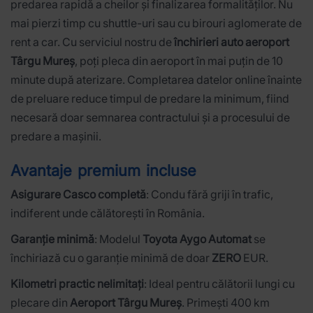
predarea rapidă a cheilor și finalizarea formalităților. Nu
mai pierzi timp cu shuttle-uri sau cu birouri aglomerate de
rent a car. Cu serviciul nostru de
închirieri auto aeroport
Târgu Mureș
, poți pleca din aeroport în mai puțin de 10
minute după aterizare. Completarea datelor online înainte
de preluare reduce timpul de predare la minimum, fiind
necesară doar semnarea contractului și a procesului de
predare a mașinii.
Avantaje premium incluse
Asigurare Casco completă
: Condu fără griji în trafic,
indiferent unde călătorești în România.
Garanție minimă
: Modelul
Toyota Aygo Automat
se
închiriază cu o garanție minimă de doar
ZERO
EUR.
Kilometri practic nelimitați
: Ideal pentru călătorii lungi cu
plecare din
Aeroport Târgu Mureș
. Primești 400 km