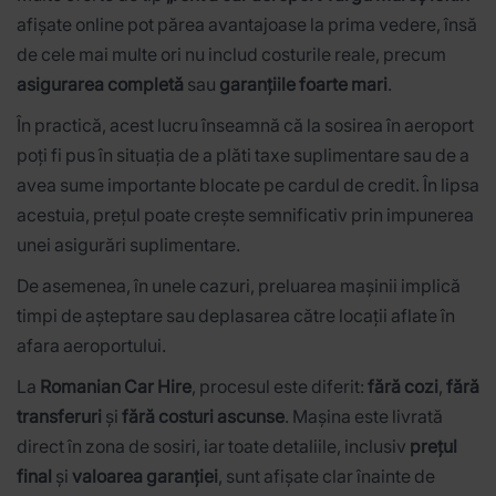
afișate online pot părea avantajoase la prima vedere, însă
de cele mai multe ori nu includ costurile reale, precum
asigurarea completă
sau
garanțiile foarte mari
.
În practică, acest lucru înseamnă că la sosirea în aeroport
poți fi pus în situația de a plăti taxe suplimentare sau de a
avea sume importante blocate pe cardul de credit. În lipsa
acestuia, prețul poate crește semnificativ prin impunerea
unei asigurări suplimentare.
De asemenea, în unele cazuri, preluarea mașinii implică
timpi de așteptare sau deplasarea către locații aflate în
afara aeroportului.
La
Romanian Car Hire
, procesul este diferit:
fără cozi
,
fără
transferuri
și
fără costuri ascunse
. Mașina este livrată
direct în zona de sosiri, iar toate detaliile, inclusiv
prețul
final
și
valoarea garanției
, sunt afișate clar înainte de