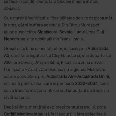
se face în condiții bune, fără blocaje majore în mod
obișnuit.
Cu o mașină închiriată, ai flexibilitatea de a te deplasa atât
în oraș, cât și în afara acestuia. Din Târgu Mureș poți
ajunge ușor către
Sighișoara
,
Sovata
,
Lacul Ursu
,
Cluj-
Napoca
sau alte destinații din Transilvania.
Orașul este bine conectat rutier, inclusiv prin
Autostrada
A3
, care face legătura cu Cluj-Napoca și, mai departe, cu
A10
spre Deva și
A1
spre Sibiu, Pitești sau zona de vest
(Timișoara – Arad). Conexiunea cu regiunea Moldovei
este în dezvoltare prin
Autostrada A8 – Autostrada Unirii
,
estimată pentru finalizare în perioada
2032–2034
, ceea
ce va transforma zona într-un nod important de tranzit la
nivel național.
Dacă ai timp, merită să explorezi centrul orașului, zona
Cetății Medievale
sau să faci excursii către obiectivele