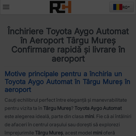
RO
Deschide
meniul
Închiriere Toyota Aygo Automat
în Aeroport Târgu Mureș
Confirmare rapidă și livrare în
aeroport
Motive principale pentru a închiria un
Toyota Aygo Automat în Târgu Mureș în
aeroport
Cauți echilibrul perfect între eleganță și manevrabilitate
pentru vizita ta în
Târgu Mureș
?
Toyota Aygo Automat
este alegerea ideală, parte din clasa
mini
. Fie că ai întâlniri
de afaceri în centrul orașului sau dorești să explorezi
împrejurimile
Târgu Mureș
, acest model
mini
oferă