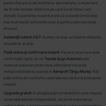
pentru fiecare zi de închiriere; de exemplu, o rezervare
de 10 zile include 4000 km pe care îi poți folosi cum
dorești. Experiența noastră arată că această limită este
mai mult decât suficientă chiar și pentru cele mai lungi
drumuri.
Asistență rutieră 24/7
: Suntem la doar un telefon distanță,
oriunde te-ai afla.
Plată online și confirmare instant
: Fiecare rezervare este
confirmată rapid, iar un
Toyota Aygo Automat
este
rezervat automat pentru tine, eliminând riscul de
indisponibilitate la sosirea în
Aeroport Târgu Mureș
. Poți
plăti online din confortul casei tale sau direct la preluarea
mașinii.
Upgrade gratuit
: În situația puțin probabilă în care mașina
rezervată devine indisponibilă, vei primi automat un
vehicul dintr-o clasă superioară fără costuri suplimentare.