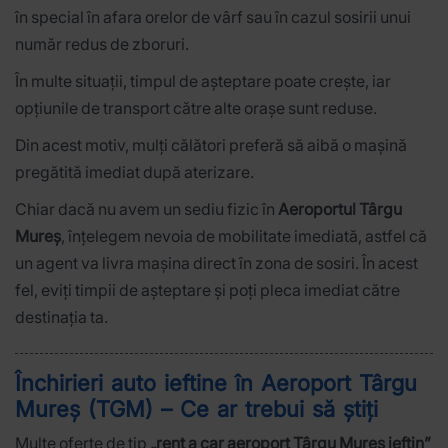
în special în afara orelor de vârf sau în cazul sosirii unui
număr redus de zboruri.
În multe situații, timpul de așteptare poate crește, iar
opțiunile de transport către alte orașe sunt reduse.
Din acest motiv, mulți călători preferă să aibă o mașină
pregătită imediat după aterizare.
Chiar dacă nu avem un sediu fizic în
Aeroportul Târgu
Mureș
, înțelegem nevoia de mobilitate imediată, astfel că
un agent va livra mașina direct în zona de sosiri. În acest
fel, eviți timpii de așteptare și poți pleca imediat către
destinația ta.
Închirieri auto ieftine în Aeroport Târgu
Mureș (TGM) – Ce ar trebui să știți
Multe oferte de tip
„rent a car aeroport Târgu Mureș ieftin”