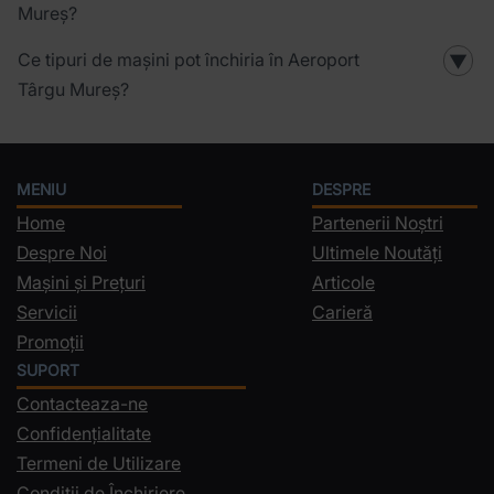
Mureș?
Ce tipuri de mașini pot închiria în Aeroport
▼
Târgu Mureș?
MENIU
DESPRE
Home
Partenerii Noștri
Despre Noi
Ultimele Noutăți
Mașini și Prețuri
Articole
Servicii
Carieră
Promoții
SUPORT
Contacteaza-ne
Confidențialitate
Termeni de Utilizare
Condiții de Închiriere