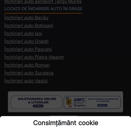
Închirieri auto aeroport Târgu Mureș
LOCAȚII DE ÎNCHIRIERI AUTO ÎN ORAȘE
Închirieri auto Bacău
Închirieri auto Botoșani
Închirieri auto Iași
Închirieri auto Onești
Închirieri auto Pașcani
Închirieri auto Piatra-Neamț
Închirieri auto Roman
Închirieri auto Suceava
Închirieri auto Vaslui
Consimțământ cookie