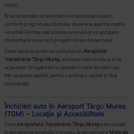
soluții.
Îți recomandăm să selectezi ora de preluare exact
conform programului zborului, deoarece agentul nostru
va urmări în timp real sosirea avionului și va ajunge în
momentul în care vei fi pregătit să ieși din terminal.
Chiar dacă nu avem un sediu fizic în
Aeroportul
Transilvania Târgu Mureș
, procesul este simplu și bine
organizat. Un agent te va aștepta în zona de sosiri sau
într-un punct stabilit, pentru o preluare rapidă și fără
complicații.
Închirieri auto în Aeroport Târgu Mureș
(TGM) – Locație și Accesibilitate
Zona
Aeroportului Transilvania Târgu Mureș
este situată
în apropierea localității Vidrasău, la aproximativ
14 km de