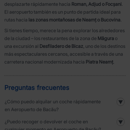
desplazarte rápidamente hacia
Roman, Adjud o Focșani
.
El aeropuerto también es un punto de partida ideal para
rutas hacia
las zonas montañosas de Neamț o Bucovina
.
Si tienes tiempo, merece la pena explorar los alrededores
de la ciudad – los restaurantes de la zona de
Măgura
o
una excursión al
Desfiladero de Bicaz
, uno de los destinos
más espectaculares cercanos, accesible a través de una
carretera nacional modernizada hacia
Piatra Neamț
.
Preguntas frecuentes
¿Cómo puedo alquilar un coche rápidamente
▼
en Aeropuerto de Bacău?
¿Puedo recoger o devolver el coche en
▼
cualquier momento en Aeropuerto de Bacău?