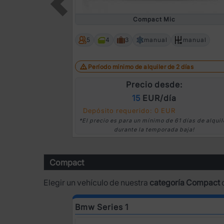
Compact Mic
Prev
5
4
3
manual
manual
Período mínimo de alquiler de 2 días
Precio desde:
15
EUR/día
Depósito requerido: 0 EUR
*El precio es para un mínimo de 61 días de alquil
durante la temporada baja!
Compact
Elegir un vehículo de nuestra
categoría Compact
o
Bmw Series 1