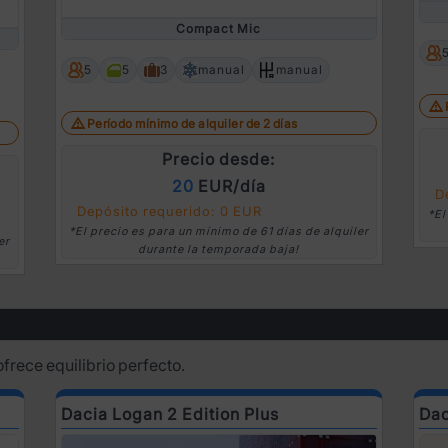
Compact Mic
5
5
3
manual
manual
Período mínimo de alquiler de 2 días
Precio desde:
20
EUR/día
D
Depósito requerido: 0 EUR
*El
*El precio es para un mínimo de 61 días de alquiler
er
durante la temporada baja!
frece equilibrio perfecto.
Dacia Logan 2 Edition Plus
Dac