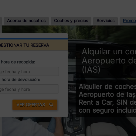
Acerca de nosotros
Coches y precios
Servicios
Promo
GESTIONAR TU RESERVA
Alquilar un c
Aeropuerto de
 hora de recogida:
(IAS)
 hora de devolución:
Alquiler de coche
Aeropuerto de Iași
Rent a Car, SIN d
VER OFERTAS
con seguro incluid