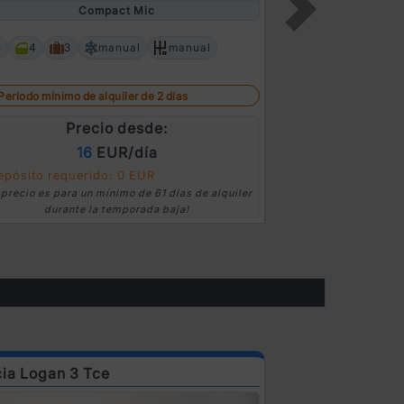
Compact Mic
5
4
2
5
4
3
manual
manual
Next
Período mínimo 
Período mínimo de alquiler de 2 días
P
Precio desde:
16
EUR/día
Depósito requ
epósito requerido: 0 EUR
*El precio es para
 precio es para un mínimo de 61 días de alquiler
durant
durante la temporada baja!
ia Logan 3 Tce
Ford Focus Di