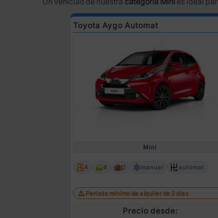
Un vehículo de nuestra
categoría Mini
es ideal par
Toyota Aygo Automat
Mini
4
4
2
manual
automat
Período mínimo de alquiler de 2 días
Precio desde: