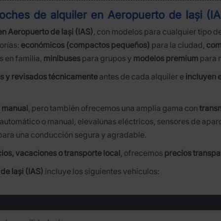
oches de alquiler en
Aeropuerto de Iași (I
en Aeropuerto de Iași (IAS)
, con modelos para cualquier tipo de
orías:
económicos (compactos pequeños)
para la ciudad,
com
 en familia,
minibuses
para grupos y
modelos premium
para m
os y revisados técnicamente
antes de cada alquiler e
incluyen 
n manual
, pero también ofrecemos una amplia gama con
trans
utomático o manual, elevalunas eléctricos, sensores de apar
 para una conducción segura y agradable.
ios, vacaciones o transporte local
, ofrecemos
precios transpa
de Iași (IAS)
incluye los siguientes vehículos: