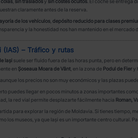
 colas
,
sin traslados
y
sin costes ocultos
. El coche se entrega d
muestran claramente antes de la reserva.
ayoría de los vehículos
,
depósito reducido para clases premi
ransparencia y la honestidad nos han mantenido en el mercado
(IAS) – Tráfico y rutas
e Iași
suele ser fluido fuera de las horas punta, pero en det
mente en
Șoseaua Moara de Vânt
, en la zona de
Podul de Fier
y 
 aunque los precios no son muy económicos y las plazas pueden
uerto puedes llegar en pocos minutos a zonas importantes como
udad, la red vial permite desplazarte fácilmente hacia
Roman, Va
tida para explorar la región de Moldavia. Si tienes tiempo, mer
omo los museos, ya que Iași es un importante centro cultural. 