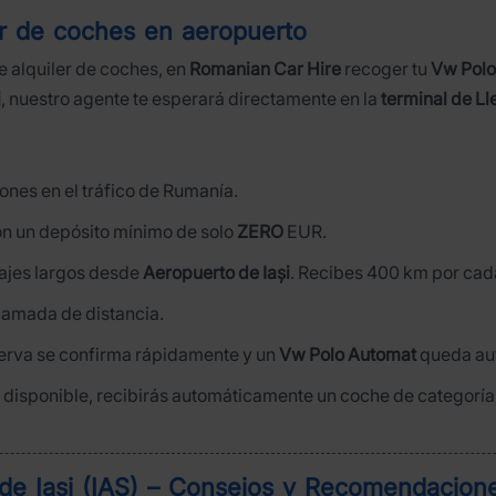
er de coches en aeropuerto
 alquiler de coches, en
Romanian Car Hire
recoger tu
Vw Polo
i
, nuestro agente te esperará directamente en la
terminal de L
nes en el tráfico de Rumanía.
on un depósito mínimo de solo
ZERO
EUR.
viajes largos desde
Aeropuerto de Iași
. Recibes 400 km por cada
llamada de distancia.
serva se confirma rápidamente y un
Vw Polo Automat
queda aut
tá disponible, recibirás automáticamente un coche de categoría 
 de Iași (IAS) – Consejos y Recomendacion