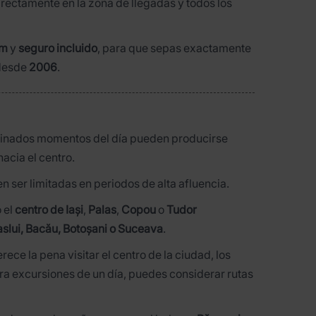
irectamente en la zona de llegadas y todos los
um
y
seguro incluido
, para que sepas exactamente
 desde
2006
.
erminados momentos del día pueden producirse
hacia el centro.
 ser limitadas en periodos de alta afluencia.
 el
centro de Iași
,
Palas
,
Copou
o
Tudor
slui, Bacău, Botoșani o Suceava
.
ece la pena visitar el centro de la ciudad, los
Para excursiones de un día, puedes considerar rutas