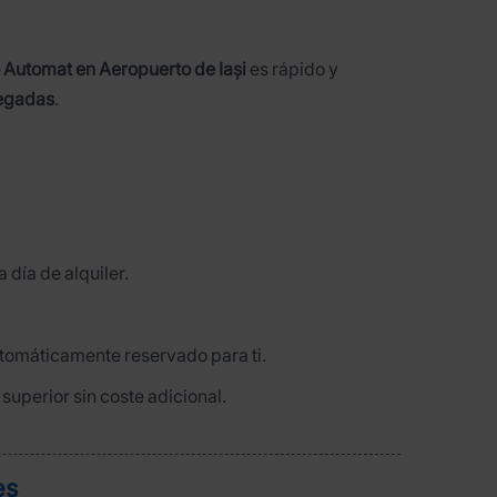
 Automat en Aeropuerto de Iași
es rápido y
legadas
.
 día de alquiler.
omáticamente reservado para ti.
superior sin coste adicional.
es