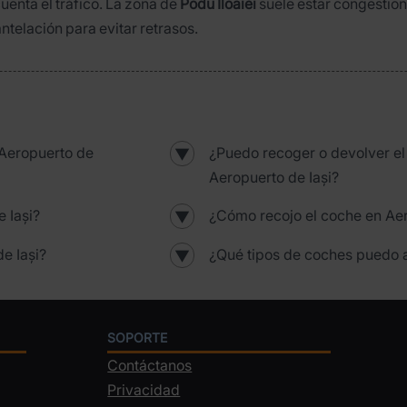
uenta el tráfico. La zona de
Podu Iloaiei
suele estar congestion
antelación para evitar retrasos.
Aeropuerto de
¿Puedo recoger o devolver e
▼
Aeropuerto de Iași?
 Iași?
¿Cómo recojo el coche en Aer
▼
e Iași?
¿Qué tipos de coches puedo a
▼
SOPORTE
Contáctanos
Privacidad