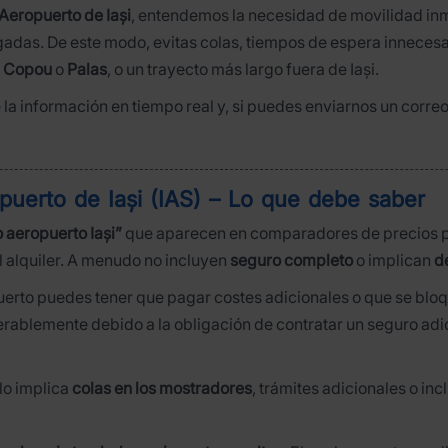
Aeropuerto de Iași
, entendemos la necesidad de movilidad inm
gadas. De este modo, evitas colas, tiempos de espera innecesa
o
Copou
o
Palas
, o un trayecto más largo fuera de Iași.
e la información en tiempo real y, si puedes enviarnos un corr
opuerto de Iași (IAS) – Lo que debe saber
 aeropuerto Iași”
que aparecen en comparadores de precios pu
el alquiler. A menudo no incluyen
seguro completo
o implican
d
ropuerto puedes tener que pagar costes adicionales o que se blo
derablemente debido a la obligación de contratar un seguro adi
lo implica
colas en los mostradores
, trámites adicionales o i