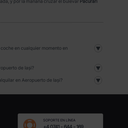
ada, y por la mañana cruzar el bulevar
Păcurari
l coche en cualquier momento en
▼
opuerto de Iași?
▼
lquilar en Aeropuerto de Iași?
▼
SOPORTE EN LÍNEA
+4 0741 - 644 - 169