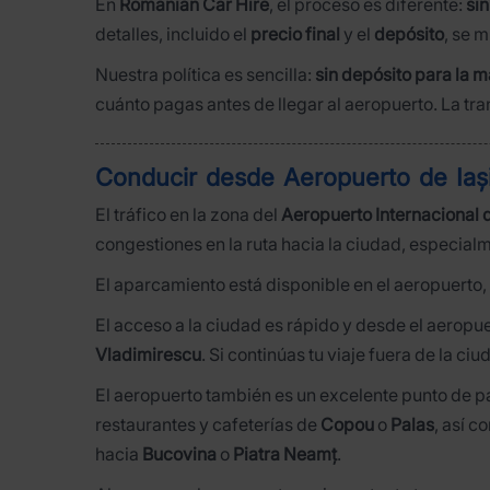
En
Romanian Car Hire
, el proceso es diferente:
sin
detalles, incluido el
precio final
y el
depósito
, se 
Nuestra política es sencilla:
sin depósito para la m
cuánto pagas antes de llegar al aeropuerto. La t
Conducir desde Aeropuerto de Iași 
El tráfico en la zona del
Aeropuerto Internacional d
congestiones en la ruta hacia la ciudad, especial
El aparcamiento está disponible en el aeropuerto,
El acceso a la ciudad es rápido y desde el aerop
Vladimirescu
. Si continúas tu viaje fuera de la ci
El aeropuerto también es un excelente punto de par
restaurantes y cafeterías de
Copou
o
Palas
, así c
hacia
Bucovina
o
Piatra Neamț
.