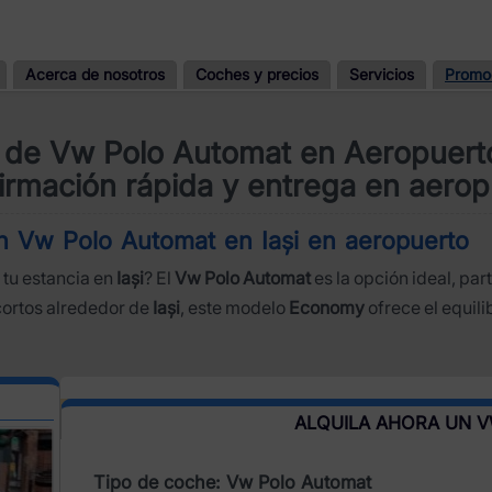
Acerca de nosotros
Coches y precios
Servicios
Promo
r de Vw Polo Automat en Aeropuerto
irmación rápida y entrega en aerop
 un Vw Polo Automat en Iași en aeropuerto
 tu estancia en
Iași
? El
Vw Polo Automat
es la opción ideal, par
cortos alrededor de
Iași
, este modelo
Economy
ofrece el equil
ALQUILA AHORA UN 
Tipo de coche: Vw Polo Automat