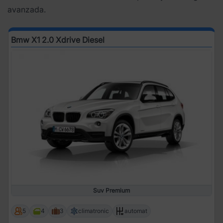
avanzada.
Bmw X1 2.0 Xdrive Diesel
Suv Premium
5
4
3
climatronic
automat