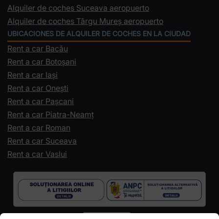
Alquiler de coches Suceava aeropuerto
Alquiler de coches Târgu Mureș aeropuerto
UBICACIONES DE ALQUILER DE COCHES EN LA CIUDAD
Rent a car Bacău
Rent a car Botoșani
Rent a car Iași
Rent a car Onești
Rent a car Pașcani
Rent a car Piatra-Neamț
Rent a car Roman
Rent a car Suceava
Rent a car Vaslui