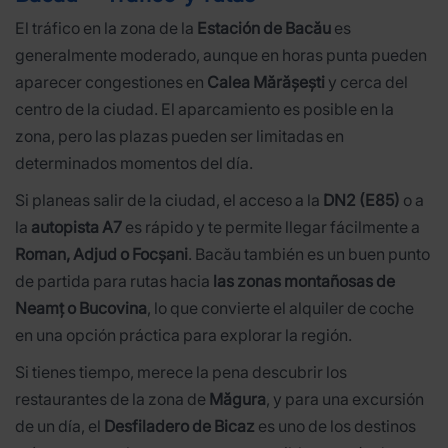
El tráfico en la zona de la
Estación de Bacău
es
generalmente moderado, aunque en horas punta pueden
aparecer congestiones en
Calea Mărășești
y cerca del
centro de la ciudad. El aparcamiento es posible en la
zona, pero las plazas pueden ser limitadas en
determinados momentos del día.
Si planeas salir de la ciudad, el acceso a la
DN2 (E85)
o a
la
autopista A7
es rápido y te permite llegar fácilmente a
Roman, Adjud o Focșani
. Bacău también es un buen punto
de partida para rutas hacia
las zonas montañosas de
Neamț o Bucovina
, lo que convierte el alquiler de coche
en una opción práctica para explorar la región.
Si tienes tiempo, merece la pena descubrir los
restaurantes de la zona de
Măgura
, y para una excursión
de un día, el
Desfiladero de Bicaz
es uno de los destinos