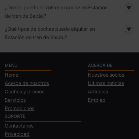
¿Dónde puedo devolver el coche en Estación
▼
de tren de Bacău?
¿Qué tipos de coches puedo alquilar en
▼
Estación de tren de Bacău?
MENÚ
ACERCA DE
Home
Nuestros socios
Acerca de nosotros
Últimas noticias
Coches y precios
Artículos
Servicios
Empleo
Promociones
SOPORTE
Contáctanos
Privacidad