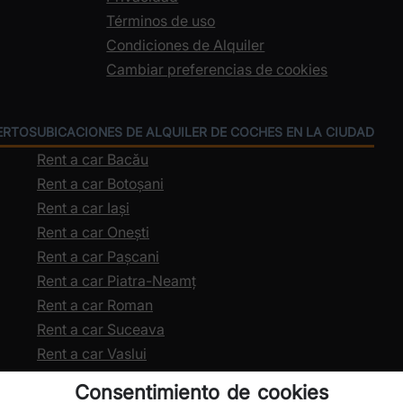
Términos de uso
Condiciones de Alquiler
Cambiar preferencias de cookies
ERTOS
UBICACIONES DE ALQUILER DE COCHES EN LA CIUDAD
Rent a car Bacău
Rent a car Botoșani
Rent a car Iași
Rent a car Onești
Rent a car Pașcani
Rent a car Piatra-Neamț
Rent a car Roman
Rent a car Suceava
Rent a car Vaslui
Consentimiento de cookies