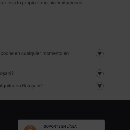
rlos a tu propio ritmo, sin limitaciones.
l coche en cualquier momento en
▼
toșani?
▼
lquilar en Botoșani?
▼
SOPORTE EN LÍNEA