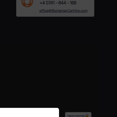
+4 0741 - 644 - 169
office@RomanianCarHire.com