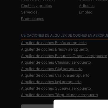
Coches y precios
Artículos
Servicios
Empleo
Promociones
UBICACIONES DE ALQUILER DE COCHES EN AEROPU
Alquiler de coches Bacău aeropuerto
Alquiler de coches Brașov aeropuerto
Alquiler de coches Bucuresti Otopeni aeropuerto
Alquiler de coches Chisinau aeropuerto
Alquiler de coches Cluj aeropuerto
Alquiler de coches Craiova aeropuerto
Alquiler de coches Iași aeropuerto
Alquiler de coches Suceava aeropuerto
Alquiler de coches Târgu Mureș aeropuerto