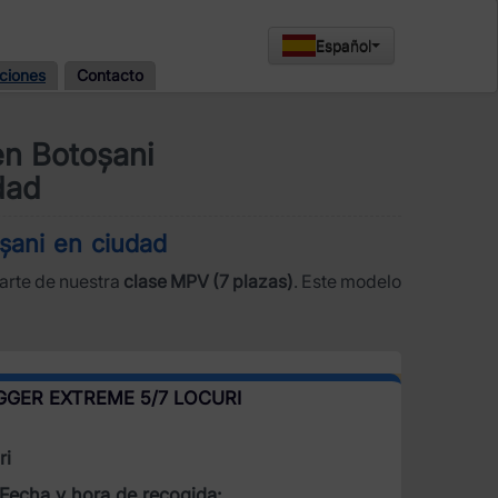
Español
ciones
Contacto
en Botoșani
dad
oșani en ciudad
parte de nuestra
clase MPV (7 plazas)
. Este modelo
GGER EXTREME 5/7 LOCURI
ri
Fecha y hora de recogida: