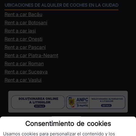
UBICACIONES DE ALQUILER DE COCHES EN LA CIUDAD
Rent a car Bacău
Rent a car Botoșani
Rent a car Iași
Rent a car Onești
Rent a car Pașcani
Rent a car Piatra-Neamț
Rent a car Roman
Rent a car Suceava
Rent a car Vaslui
Consentimiento de cookies
Usamos cookies para personalizar el contenido y los