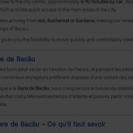
close to the city center, approximately
5–10 minutes by car
, de
which provide quick access to the main areas of the city.
elers arriving from
Iasi, Bucharest or Suceava
, making car rental
ings of Bacau.
ar gives you the flexibility to move quickly and comfortably bet
are de Bacău
 des taxis peut varier en fonction de l’heure, et pendant les péri
e nombreux voyageurs préfèrent disposer d’une voiture dès leu
que à la
Gare de Bacău
, nous comprenons le besoin de mobilit
us évitez complètement les temps d’attente et pouvez partir imm
lle.
re de Bacău – Ce qu'il faut savoir