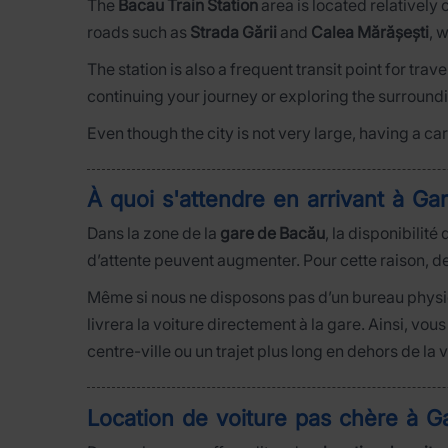
The
Bacau Train Station
area is located relatively 
roads such as
Strada Gării
and
Calea Mărășești
, 
The station is also a frequent transit point for trav
continuing your journey or exploring the surround
Even though the city is not very large, having a c
À quoi s'attendre en arrivant à G
Dans la zone de la
gare de Bacău
, la disponibilité
d’attente peuvent augmenter. Pour cette raison, d
Même si nous ne disposons pas d’un bureau physi
livrera la voiture directement à la gare. Ainsi, vo
centre-ville ou un trajet plus long en dehors de la vi
Location de voiture pas chère à Ga