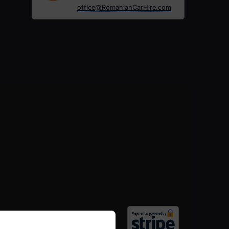
office@RomanianCarHire.com