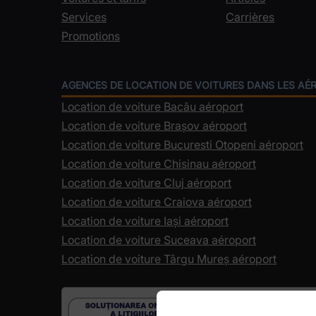
Services
Carrières
Promotions
AGENCES DE LOCATION DE VOITURES DANS LES A
Location de voiture Bacău aéroport
Location de voiture Brașov aéroport
Location de voiture Bucuresti Otopeni aéroport
Location de voiture Chisinau aéroport
Location de voiture Cluj aéroport
Location de voiture Craiova aéroport
Location de voiture Iași aéroport
Location de voiture Suceava aéroport
Location de voiture Târgu Mureș aéroport