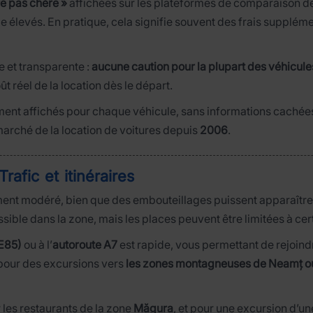
re pas chère »
affichées sur les plateformes de comparaison de p
 élevés. En pratique, cela signifie souvent des frais suppléme
le et transparente :
aucune caution pour la plupart des véhicule
ût réel de la location dès le départ.
rement affichés pour chaque véhicule, sans informations cachées
marché de la location de voitures depuis
2006
.
afic et itinéraires
ent modéré, bien que des embouteillages puissent apparaître
ssible dans la zone, mais les places peuvent être limitées à ce
E85)
ou à l’
autoroute A7
est rapide, vous permettant de rejoin
 pour des excursions vers
les zones montagneuses de Neamț o
r les restaurants de la zone
Măgura
, et pour une excursion d’un