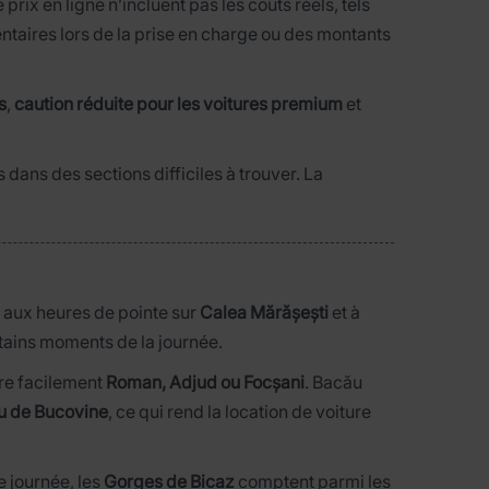
rix en ligne n’incluent pas les coûts réels, tels
ntaires lors de la prise en charge ou des montants
s
,
caution réduite pour les voitures premium
et
 dans des sections difficiles à trouver. La
 aux heures de pointe sur
Calea Mărășești
et à
rtains moments de la journée.
dre facilement
Roman, Adjud ou Focșani
. Bacău
u de Bucovine
, ce qui rend la location de voiture
e journée, les
Gorges de Bicaz
comptent parmi les