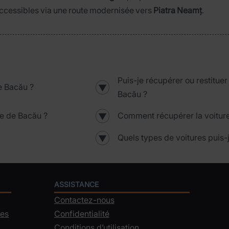
 accessibles via une route modernisée vers
Piatra Neamț
.
Puis-je récupérer ou restituer
e Bacău ?
▼
Bacău ?
e de Bacău ?
Comment récupérer la voitur
▼
Quels types de voitures puis-
▼
ASSISTANCE
Contactez-nous
les
Confidentialité
Conditions d’utilisation