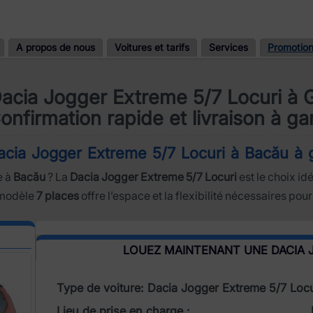
A propos de nous
Voitures et tarifs
Services
Promotio
Dacia Jogger Extreme 5/7 Locuri à 
onfirmation rapide et livraison à ga
Dacia Jogger Extreme 5/7 Locuri à Bacău à 
e à
Bacău
? La
Dacia Jogger Extreme 5/7 Locuri
est le choix idé
 modèle
7 places
offre l’espace et la flexibilité nécessaires pou
LOUEZ MAINTENANT UNE DACIA 
Type de voiture: Dacia Jogger Extreme 5/7 Locu
Lieu de prise en charge :