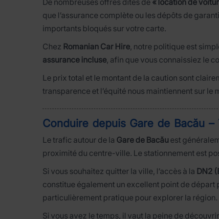
De nombreuses offres dites de
« location de voitu
que l’assurance complète ou les dépôts de garantie
importants bloqués sur votre carte.
Chez
Romanian Car Hire
, notre politique est simp
assurance incluse
, afin que vous connaissiez le co
Le prix total et le montant de la caution sont clai
transparence et l’équité nous maintiennent sur le 
Conduire depuis Gare de Bacău – Tr
Le trafic autour de la
Gare de Bacău
est généralem
proximité du centre-ville. Le stationnement est po
Si vous souhaitez quitter la ville, l’accès à la
DN2 (
constitue également un excellent point de départ
particulièrement pratique pour explorer la région.
Si vous avez le temps, il vaut la peine de découvri