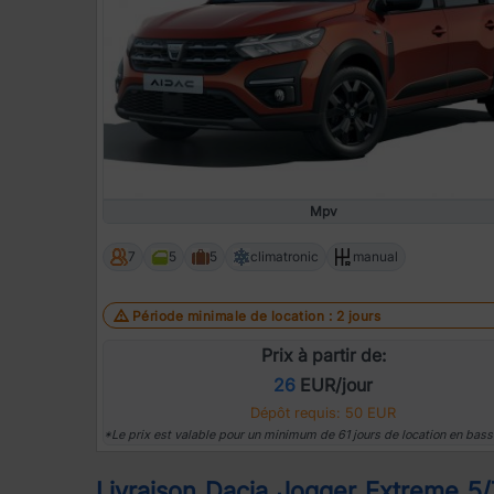
Mpv
7
5
5
climatronic
manual
Période minimale de location : 2 jours
Prix à partir de:
26
EUR/jour
Dépôt requis: 50 EUR
*Le prix est valable pour un minimum de 61 jours de location en bass
Livraison Dacia Jogger Extreme 5/7