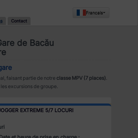
Francais
ns
Contact
Gare de Bacău
re
gare
al, faisant partie de notre
classe MPV (7 places)
.
r les excursions de groupe.
JOGGER EXTREME 5/7 LOCURI
ri
Date et heure de prise en charge :