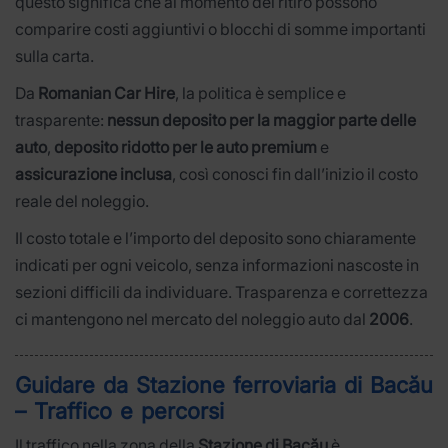
questo significa che al momento del ritiro possono
comparire costi aggiuntivi o blocchi di somme importanti
sulla carta.
Da
Romanian Car Hire
, la politica è semplice e
trasparente:
nessun deposito per la maggior parte delle
auto
,
deposito ridotto per le auto premium
e
assicurazione inclusa
, così conosci fin dall’inizio il costo
reale del noleggio.
Il costo totale e l’importo del deposito sono chiaramente
indicati per ogni veicolo, senza informazioni nascoste in
sezioni difficili da individuare. Trasparenza e correttezza
ci mantengono nel mercato del noleggio auto dal
2006
.
Guidare da Stazione ferroviaria di Bacău
– Traffico e percorsi
Il traffico nella zona della
Stazione di Bacău
è