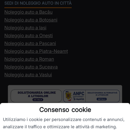
SEDI DI NOLEGGIO AUTO IN CITTÀ
Noleggio auto a Bacău
Noleggio auto a Botoșani
Noleggio auto a Iași
Noleggio auto a Onești
Noleggio auto a Pașcani
Noleggio auto a Piatra-Neamț
Noleggio auto a Roman
Noleggio auto a Suceava
Noleggio auto a Vaslui
Consenso cookie
Utilizziamo i cookie per personalizzare contenuti e annunci,
analizzare il traffico e ottimizzare le attività di marketing.