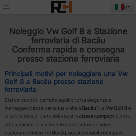
IT
Deschide
meniul
Noleggio Vw Golf 8 a Stazione
ferroviaria di Bacău
Conferma rapida e consegna
presso stazione ferroviaria
Principali motivi per noleggiare una Vw
Golf 8 a Bacău presso stazione
ferroviaria
Stai cercando il perfetto equilibrio tra eleganza e
maneggevolezza per la tua visita a
Bacău
? La
Vw Golf 8
è
la scelta ideale, parte della nostra
classe compact
. Che tu
abbia riunioni di lavoro nel centro città o desideri
esplorare i dintorni di
Bacău
, questo modello
compact