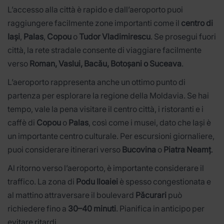
L’accesso alla città è rapido e dall’aeroporto puoi
raggiungere facilmente zone importanti come il
centro di
Iași
,
Palas
,
Copou
o
Tudor Vladimirescu
. Se prosegui fuori
città, la rete stradale consente di viaggiare facilmente
verso
Roman, Vaslui, Bacău, Botoșani o Suceava
.
L’aeroporto rappresenta anche un ottimo punto di
partenza per esplorare la regione della Moldavia. Se hai
tempo, vale la pena visitare il centro città, i ristoranti e i
caffè di
Copou
o
Palas
, così come i musei, dato che Iași è
un importante centro culturale. Per escursioni giornaliere,
puoi considerare itinerari verso
Bucovina
o
Piatra Neamț
.
Al ritorno verso l’aeroporto, è importante considerare il
traffico. La zona di
Podu Iloaiei
è spesso congestionata e
al mattino attraversare il boulevard
Păcurari
può
richiedere fino a
30–40 minuti
. Pianifica in anticipo per
evitare ritardi.