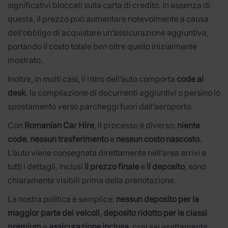
significativi bloccati sulla carta di credito. In assenza di
questa, il prezzo può aumentare notevolmente a causa
dell’obbligo di acquistare un’assicurazione aggiuntiva,
portando il costo totale ben oltre quello inizialmente
mostrato.
Inoltre, in molti casi, il ritiro dell’auto comporta
code ai
desk
, la compilazione di documenti aggiuntivi o persino lo
spostamento verso parcheggi fuori dall’aeroporto.
Con
Romanian Car Hire
, il processo è diverso:
niente
code
,
nessun trasferimento
e
nessun costo nascosto
.
L’auto viene consegnata direttamente nell’area arrivi e
tutti i dettagli, inclusi
il prezzo finale
e
il deposito
, sono
chiaramente visibili prima della prenotazione.
La nostra politica è semplice:
nessun deposito per la
maggior parte dei veicoli
,
deposito ridotto per le classi
premium
e
assicurazione inclusa
, così sai esattamente