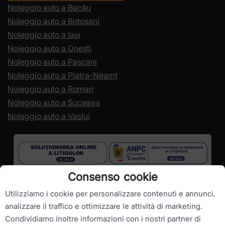
Noleggio auto a Bacău
Noleggio auto a Botoșani
Noleggio auto a Iași
Noleggio auto a Onești
Noleggio auto a Pașcani
Noleggio auto a Piatra-Neamț
Noleggio auto a Roman
Noleggio auto a Suceava
Noleggio auto a Vaslui
Consenso cookie
Utilizziamo i cookie per personalizzare contenuti e annunci,
analizzare il traffico e ottimizzare le attività di marketing.
Condividiamo inoltre informazioni con i nostri partner di