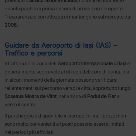
premium
e
assicurazione inclusa
, così sai esattamente
quanto pagherai prima ancora di arrivare in aeroporto.
Trasparenza e correttezza ci mantengono sul mercato dal
2006
.
Guidare da Aeroporto di Iași (IAS) –
Traffico e percorsi
Il traffico nella zona dell’
Aeroporto Internazionale di Iași
è
generalmente scorrevole al di fuori delle ore di punta, ma
in alcuni momenti della giornata possono verificarsi
rallentamenti sul percorso verso la città, soprattutto lungo
Șoseaua Moara de Vânt
, nella zona di
Podul de Fier
e
verso il centro.
Il parcheggio è disponibile in aeroporto, ma i prezzi non
sono molto convenienti e i posti possono essere limitati
nei periodi più affollati.