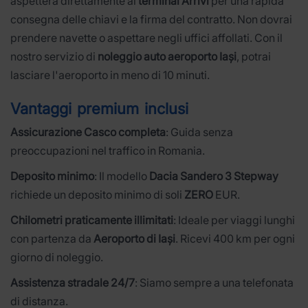
aspetterà direttamente al
terminal Arrivi
per una rapida
consegna delle chiavi e la firma del contratto. Non dovrai
prendere navette o aspettare negli uffici affollati. Con il
nostro servizio di
noleggio auto aeroporto Iași
, potrai
lasciare l'aeroporto in meno di 10 minuti.
Vantaggi premium inclusi
Assicurazione Casco completa
: Guida senza
preoccupazioni nel traffico in Romania.
Deposito minimo
: Il modello
Dacia Sandero 3 Stepway
richiede un deposito minimo di soli
ZERO
EUR.
Chilometri praticamente illimitati
: Ideale per viaggi lunghi
con partenza da
Aeroporto di Iași
. Ricevi 400 km per ogni
giorno di noleggio.
Assistenza stradale 24/7
: Siamo sempre a una telefonata
di distanza.