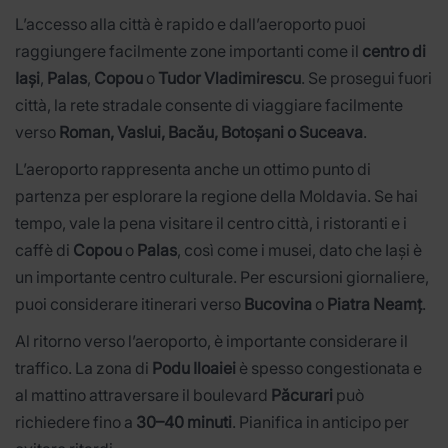
L’accesso alla città è rapido e dall’aeroporto puoi
raggiungere facilmente zone importanti come il
centro di
Iași
,
Palas
,
Copou
o
Tudor Vladimirescu
. Se prosegui fuori
città, la rete stradale consente di viaggiare facilmente
verso
Roman, Vaslui, Bacău, Botoșani o Suceava
.
L’aeroporto rappresenta anche un ottimo punto di
partenza per esplorare la regione della Moldavia. Se hai
tempo, vale la pena visitare il centro città, i ristoranti e i
caffè di
Copou
o
Palas
, così come i musei, dato che Iași è
un importante centro culturale. Per escursioni giornaliere,
puoi considerare itinerari verso
Bucovina
o
Piatra Neamț
.
Al ritorno verso l’aeroporto, è importante considerare il
traffico. La zona di
Podu Iloaiei
è spesso congestionata e
al mattino attraversare il boulevard
Păcurari
può
richiedere fino a
30–40 minuti
. Pianifica in anticipo per