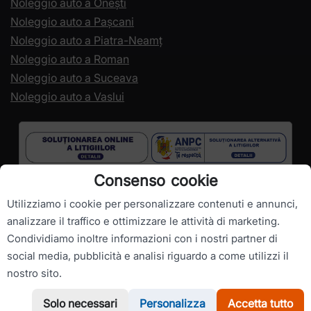
Noleggio auto a Onești
Noleggio auto a Pașcani
Noleggio auto a Piatra-Neamț
Noleggio auto a Roman
Noleggio auto a Suceava
Noleggio auto a Vaslui
Consenso cookie
Utilizziamo i cookie per personalizzare contenuti e annunci,
analizzare il traffico e ottimizzare le attività di marketing.
Condividiamo inoltre informazioni con i nostri partner di
social media, pubblicità e analisi riguardo a come utilizzi il
Copyright ©
RomanianCarHire.com
- Tutti i diritti riservati.
nostro sito.
Solo necessari
Personalizza
Accetta tutto
WhatsApp
Chiamaci