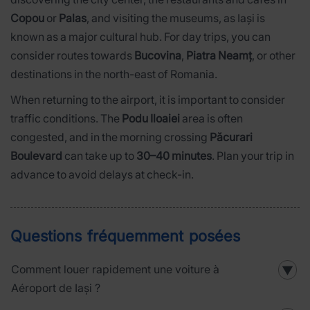
Copou
or
Palas
, and visiting the museums, as Iași is
known as a major cultural hub. For day trips, you can
consider routes towards
Bucovina
,
Piatra Neamț
, or other
destinations in the north-east of Romania.
When returning to the airport, it is important to consider
traffic conditions. The
Podu Iloaiei
area is often
congested, and in the morning crossing
Păcurari
Boulevard
can take up to
30–40 minutes
. Plan your trip in
advance to avoid delays at check-in.
Questions fréquemment posées
Comment louer rapidement une voiture à
▼
Aéroport de Iași ?