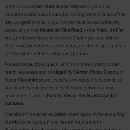
Traffic around
Iași International Airport
is generally
smooth outside peak hours, but during certain times of the
day congestion may occur on the route towards the city,
especially along
Moara de Vânt Road
, in the
Podul de Fier
area, and towards central zones. Parking is available at
the airport, but prices are not very affordable, and spaces
can become limited during busy periods.
Access to the city is quick, and from the airport you can
reach key areas such as
Iași City Center
,
Palas
,
Copou
, or
Tudor Vladimirescu
in just a few minutes. If you continue
your journey outside the city, the road network allows
easy travel towards
Roman, Vaslui, Bacău, Botoșani or
Suceava
.
The airport is also an excellent starting point for exploring
the Moldova region. If you have time, it’s worth
discovering the city center, the restaurants and cafés in