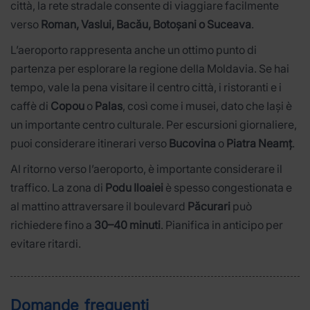
città, la rete stradale consente di viaggiare facilmente
verso
Roman, Vaslui, Bacău, Botoșani o Suceava
.
L’aeroporto rappresenta anche un ottimo punto di
partenza per esplorare la regione della Moldavia. Se hai
tempo, vale la pena visitare il centro città, i ristoranti e i
caffè di
Copou
o
Palas
, così come i musei, dato che Iași è
un importante centro culturale. Per escursioni giornaliere,
puoi considerare itinerari verso
Bucovina
o
Piatra Neamț
.
Al ritorno verso l’aeroporto, è importante considerare il
traffico. La zona di
Podu Iloaiei
è spesso congestionata e
al mattino attraversare il boulevard
Păcurari
può
richiedere fino a
30–40 minuti
. Pianifica in anticipo per
evitare ritardi.
Domande frequenti