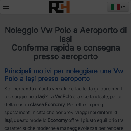
IT
Deschide
meniul
Noleggio Vw Polo a Aeroporto di
Iași
Conferma rapida e consegna
presso aeroporto
Principali motivi per noleggiare una Vw
Polo a Iași presso aeroporto
Stai cercando un'auto versatile e facile da guidare per il
tuo soggiorno a
Iași
? La
Vw Polo
è la scelta ideale, parte
della nostra
classe Economy
. Perfetta sia per gli
spostamenti in città che per brevi viaggi nei dintorni di
Iași
, questo modello
Economy
offre il giusto equilibrio tra
caratteristiche moderne e maneggevolezza per rendere il