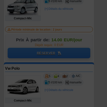
6 l/100 km
manuelle
[+] Détails du véhicule
Compact-Mic
Période minimale de location : 2 jours
Prix À partir de:
14.00 EUR/jour
Dépôt requis: 0 EUR
RÉSERVER
Vw Polo
A/C
5
4
2
5 l/100 km
manuelle
[+] Détails du véhicule
Compact-Mic