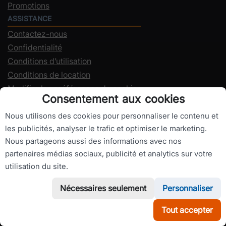
Promotions
ASSISTANCE
Contactez-nous
Confidentialité
Conditions d’utilisation
Conditions de location
Modifier les préférences de cookies
Consentement aux cookies
ASSISTANCE EN LIGNE
Nous utilisons des cookies pour personnaliser le contenu et
+4 0741 - 644 - 169
les publicités, analyser le trafic et optimiser le marketing.
office@RomanianCarHire.com
Nous partageons aussi des informations avec nos
partenaires médias sociaux, publicité et analytics sur votre
utilisation du site.
AGENCES DE LOCATION DE VOITURES DANS LES
Nécessaires seulement
Personnaliser
AÉROPORTS
Location de voiture Bacău aéroport
Tout accepter
WhatsApp
Appelez-nous
Location de voiture Brașov aéroport