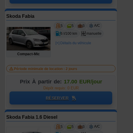
Skoda Fabia
A/C
5
5
3
6 l/100 km
manuelle
[+] Détails du véhicule
Compact-Mic
Période minimale de location : 2 jours
Prix À partir de:
17.00 EUR/jour
Dépôt requis: 0 EUR
RÉSERVER
Skoda Fabia 1.6 Diesel
A/C
5
5
3