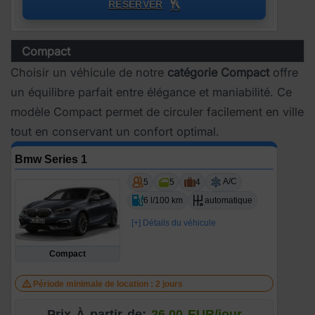
RÉSERVER
Compact
Choisir un véhicule de notre
catégorie Compact
offre
un équilibre parfait entre élégance et maniabilité. Ce
modèle Compact permet de circuler facilement en ville
tout en conservant un confort optimal.
Bmw Series 1
A/C
5
5
4
6 l/100 km
automatique
[+] Détails du véhicule
Compact
Période minimale de location : 2 jours
Prix À partir de:
26.00 EUR/jour