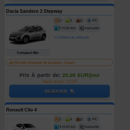
Dacia Sandero 3 Stepway
A/C
5
5
3
5 l/100 km
manuelle
[+] Détails du véhicule
Compact-Mic
Période minimale de location : 2 jours
Prix À partir de:
20.00 EUR/jour
Dépôt requis: 0 EUR
RÉSERVER
Renault Clio 4
A/C
5
4
3
4 l/100 km
manuelle