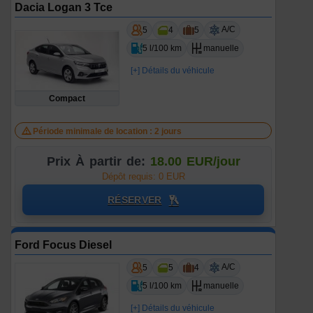
Dacia Logan 3 Tce
A/C
5
4
5
5 l/100 km
manuelle
[+] Détails du véhicule
Compact
Période minimale de location : 2 jours
Prix À partir de:
18.00 EUR/jour
Dépôt requis: 0 EUR
RÉSERVER
Ford Focus Diesel
A/C
5
5
4
5 l/100 km
manuelle
[+] Détails du véhicule