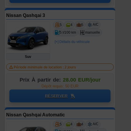
Nissan Qashqai 3
A/C
5
4
5
5 l/100 km
manuelle
[+] Détails du véhicule
Suv
Période minimale de location : 2 jours
Prix À partir de:
28.00 EUR/jour
Dépôt requis: 50 EUR
RÉSERVER
Nissan Qashqai Automatic
A/C
5
4
4