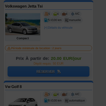
Volkswagen Jetta Tsi
A/C
5
4
4
5 l/100 km
manuelle
[+] Détails du véhicule
Compact
Période minimale de location : 2 jours
Prix À partir de:
20.00 EUR/jour
Dépôt requis: 50 EUR
RÉSERVER
Vw Golf 8
A/C
5
4
2
6 l/100 km
automatique