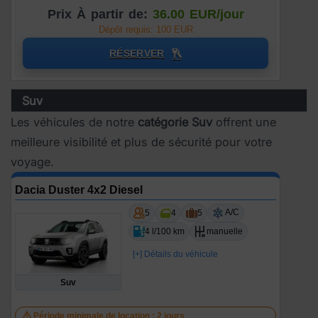
Prix À partir de:
36.00 EUR/jour
Dépôt requis: 100 EUR
RÉSERVER
Suv
Les véhicules de notre
catégorie Suv
offrent une
meilleure visibilité et plus de sécurité pour votre
voyage.
Dacia Duster 4x2 Diesel
A/C
5
4
5
4 l/100 km
manuelle
[+] Détails du véhicule
Suv
Période minimale de location : 2 jours