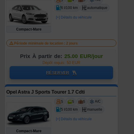
5
4
5
6 l/100 km
automatique
[+] Détails du véhicule
Compact-Mare
Période minimale de location : 2 jours
Prix À partir de:
25.00 EUR/jour
Dépôt requis: 50 EUR
RÉSERVER
Opel Astra J Sports Tourer 1.7 Cdti
A/C
5
5
5
5 l/100 km
manuelle
[+] Détails du véhicule
Compact-Mare