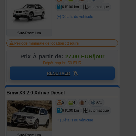
6 l/100 km
automatique
[+] Détails du véhicule
Suv-Premium
Période minimale de location : 2 jours
Prix À partir de:
27.00 EUR/jour
Dépôt requis: 50 EUR
RÉSERVER
Bmw X3 2.0 Xdrive Diesel
A/C
5
4
4
6 l/100 km
automatique
[+] Détails du véhicule
Suv-Premium