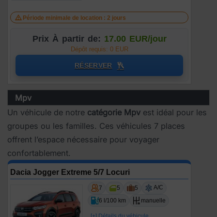
Période minimale de location : 2 jours
Prix À partir de:
17.00 EUR/jour
Dépôt requis: 0 EUR
RÉSERVER
Mpv
Un véhicule de notre
catégorie Mpv
est idéal pour les
groupes ou les familles. Ces véhicules 7 places
offrent l’espace nécessaire pour voyager
confortablement.
Dacia Jogger Extreme 5/7 Locuri
A/C
7
5
5
6 l/100 km
manuelle
[+] Détails du véhicule