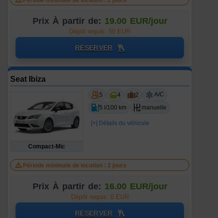
Période minimale de location : 2 jours
Prix À partir de:
19.00 EUR/jour
Dépôt requis: 50 EUR
RÉSERVER
Seat Ibiza
A/C
5
4
2
5 l/100 km
manuelle
[+] Détails du véhicule
Compact-Mic
Période minimale de location : 2 jours
Prix À partir de:
16.00 EUR/jour
Dépôt requis: 0 EUR
RÉSERVER