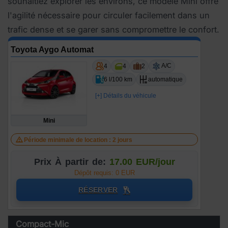
souhaitiez explorer les environs, ce modèle Mini offre
l'agilité nécessaire pour circuler facilement dans un
trafic dense et se garer sans compromettre le confort.
Toyota Aygo Automat
A/C
4
4
2
6 l/100 km
automatique
[+] Détails du véhicule
Mini
Période minimale de location : 2 jours
Prix À partir de:
17.00 EUR/jour
Dépôt requis: 0 EUR
RÉSERVER
Compact-Mic