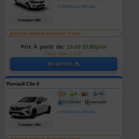
[+] Détails du véhicule
Compact-Mic
Période minimale de location : 2 jours
Prix À partir de:
16.00 EUR/jour
Dépôt requis: 0 EUR
RÉSERVER
Renault Clio 6
A/C
5
4
2
5 l/100 km
manuelle
[+] Détails du véhicule
Compact-Mic