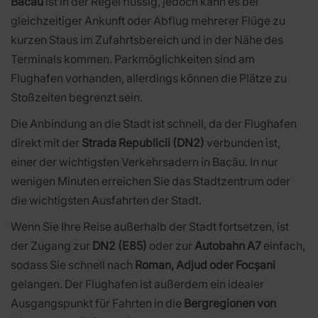
Bacău
ist in der Regel flüssig, jedoch kann es bei
gleichzeitiger Ankunft oder Abflug mehrerer Flüge zu
kurzen Staus im Zufahrtsbereich und in der Nähe des
Terminals kommen. Parkmöglichkeiten sind am
Flughafen vorhanden, allerdings können die Plätze zu
Stoßzeiten begrenzt sein.
Die Anbindung an die Stadt ist schnell, da der Flughafen
direkt mit der
Strada Republicii (DN2)
verbunden ist,
einer der wichtigsten Verkehrsadern in Bacău. In nur
wenigen Minuten erreichen Sie das Stadtzentrum oder
die wichtigsten Ausfahrten der Stadt.
Wenn Sie Ihre Reise außerhalb der Stadt fortsetzen, ist
der Zugang zur
DN2 (E85)
oder zur
Autobahn A7
einfach,
sodass Sie schnell nach
Roman, Adjud oder Focșani
gelangen. Der Flughafen ist außerdem ein idealer
Ausgangspunkt für Fahrten in die
Bergregionen von