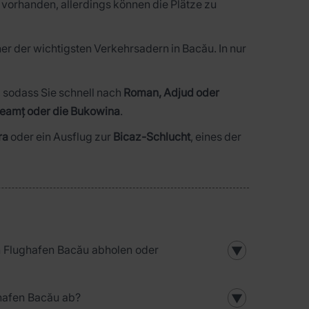
vorhanden, allerdings können die Plätze zu
ner der wichtigsten Verkehrsadern in Bacău. In nur
 sodass Sie schnell nach
Roman, Adjud oder
eamț oder die Bukowina
.
ra
oder ein Ausflug zur
Bicaz-Schlucht
, eines der
in Flughafen Bacău abholen oder
▼
ghafen Bacău ab?
▼