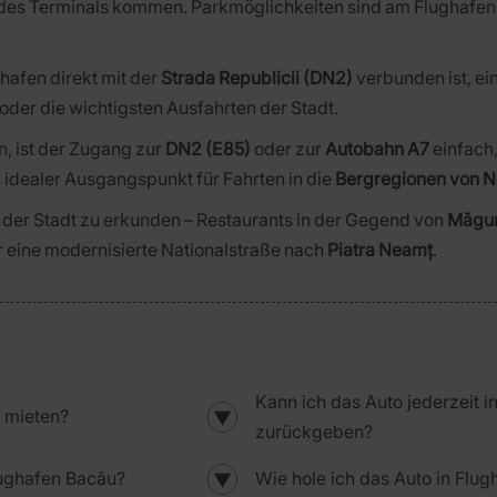
 des Terminals kommen. Parkmöglichkeiten sind am Flughafen 
ghafen direkt mit der
Strada Republicii (DN2)
verbunden ist, ei
der die wichtigsten Ausfahrten der Stadt.
n, ist der Zugang zur
DN2 (E85)
oder zur
Autobahn A7
einfach,
 idealer Ausgangspunkt für Fahrten in die
Bergregionen von N
 der Stadt zu erkunden – Restaurants in der Gegend von
Măgu
er eine modernisierte Nationalstraße nach
Piatra Neamț
.
Kann ich das Auto jederzeit 
u mieten?
▼
zurückgeben?
lughafen Bacău?
Wie hole ich das Auto in Flu
▼