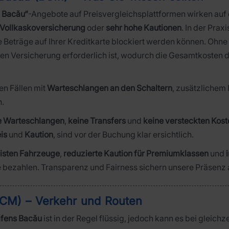
 Bacău“
-Angebote auf Preisvergleichsplattformen wirken auf de
Vollkaskoversicherung
oder
sehr hohe Kautionen
. In der Prax
Beträge auf Ihrer Kreditkarte blockiert werden können. Ohne K
hen Versicherung erforderlich ist, wodurch die Gesamtkosten 
en Fällen mit
Warteschlangen an den Schaltern
, zusätzlichem
n.
e Warteschlangen
,
keine Transfers
und
keine versteckten Kost
is
und
Kaution
, sind vor der Buchung klar ersichtlich.
eisten Fahrzeuge
,
reduzierte Kaution für Premiumklassen
und
e bezahlen. Transparenz und Fairness sichern unsere Präsenz 
BCM) – Verkehr und Routen
afens Bacău
ist in der Regel flüssig, jedoch kann es bei gleich