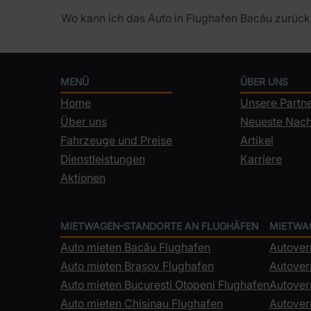
Wo kann ich das Auto in Flughafen Bacău zurüc
MENÜ
ÜBER UNS
Home
Unsere Partn
Über uns
Neueste Nach
Fahrzeuge und Preise
Artikel
Dienstleistungen
Karriere
Aktionen
MIETWAGEN-STANDORTE AN FLUGHÄFEN
MIETWA
Auto mieten Bacău Flughafen
Autover
Auto mieten Brașov Flughafen
Autover
Auto mieten Bucuresti Otopeni Flughafen
Autoverm
Auto mieten Chisinau Flughafen
Autover