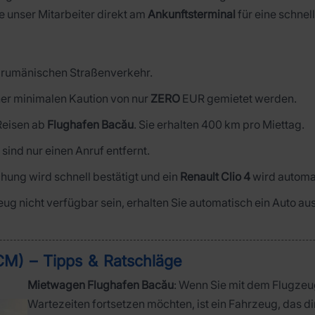
e unser Mitarbeiter direkt am
Ankunftsterminal
für eine schne
im rumänischen Straßenverkehr.
ner minimalen Kaution von nur
ZERO
EUR gemietet werden.
 Reisen ab
Flughafen Bacău
. Sie erhalten 400 km pro Miettag.
r sind nur einen Anruf entfernt.
hung wird schnell bestätigt und ein
Renault Clio 4
wird automat
zeug nicht verfügbar sein, erhalten Sie automatisch ein Auto a
M) – Tipps & Ratschläge
Mietwagen Flughafen Bacău
: Wenn Sie mit dem Flugze
Wartezeiten fortsetzen möchten, ist ein Fahrzeug, das di