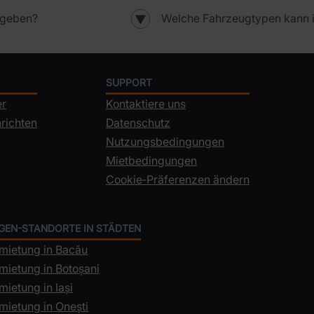
kgeben?
Welche Fahrzeugtypen kann i
▼
SUPPORT
er
Kontaktiere uns
richten
Datenschutz
Nutzungsbedingungen
Mietbedingungen
Cookie‑Präferenzen ändern
GEN-STANDORTE IN STÄDTEN
mietung in Bacău
mietung in Botoșani
ietung in Iași
mietung in Onești