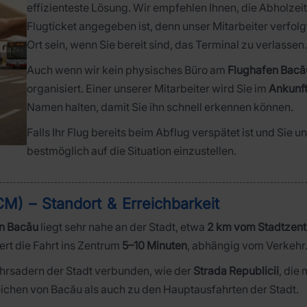
effizienteste Lösung. Wir empfehlen Ihnen, die Abholzei
Flugticket angegeben ist, denn unser Mitarbeiter verfolg
Ort sein, wenn Sie bereit sind, das Terminal zu verlassen.
Auch wenn wir kein physisches Büro am
Flughafen Bacă
organisiert. Einer unserer Mitarbeiter wird Sie im
Ankunf
Namen halten, damit Sie ihn schnell erkennen können.
Falls Ihr Flug bereits beim Abflug verspätet ist und Sie u
bestmöglich auf die Situation einzustellen.
M) – Standort & Erreichbarkeit
en Bacău
liegt sehr nahe an der Stadt, etwa
2 km vom Stadtzent
uert die Fahrt ins Zentrum
5–10 Minuten
, abhängig vom Verkehr
kehrsadern der Stadt verbunden, wie der
Strada Republicii
, die
ichen von Bacău als auch zu den Hauptausfahrten der Stadt.