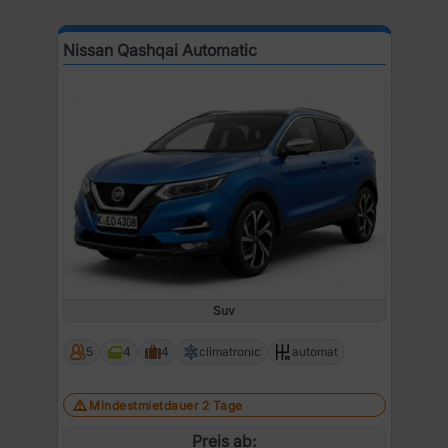
Nissan Qashqai Automatic
Suv
5
4
4
climatronic
automat
Mindestmietdauer 2 Tage
Preis ab: