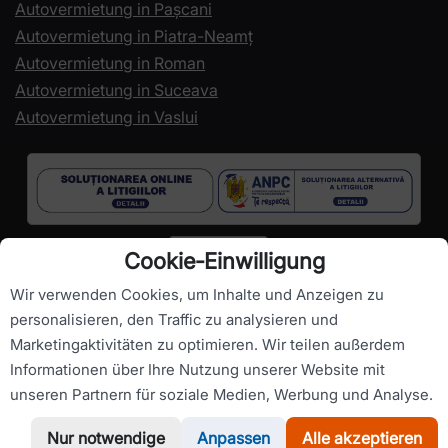
Autovermietung in Pașcani
Autovermietung in Piatra-Neamț
Autovermietung in Roman
Autovermietung in Suceava
Autovermietung in Vaslui
Cookie‑Einwilligung
Wir verwenden Cookies, um Inhalte und Anzeigen zu
personalisieren, den Traffic zu analysieren und
Marketingaktivitäten zu optimieren. Wir teilen außerdem
Urheberrechte ©
RomanianCarHire.com
- Alle Rechte
Informationen über Ihre Nutzung unserer Website mit
vorbehalten.
unseren Partnern für soziale Medien, Werbung und Analyse.
Nur notwendige
Anpassen
Alle akzeptieren
WhatsApp
Rufen Sie uns an