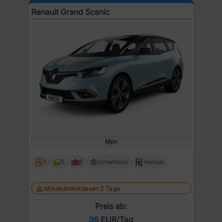
Renault Grand Scenic
Mpv
7
5
5
climatronic
manual
Mindestmietdauer 2 Tage
Preis ab:
36
EUR/Tag