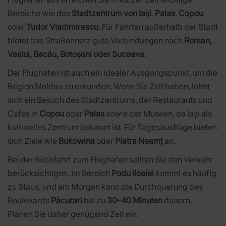
Bereiche wie das
Stadtzentrum von Iași
,
Palas
,
Copou
oder
Tudor Vladimirescu
. Für Fahrten außerhalb der Stadt
bietet das Straßennetz gute Verbindungen nach
Roman,
Vaslui, Bacău, Botoșani oder Suceava
.
Der Flughafen ist auch ein idealer Ausgangspunkt, um die
Region Moldau zu erkunden. Wenn Sie Zeit haben, lohnt
sich ein Besuch des Stadtzentrums, der Restaurants und
Cafés in
Copou
oder
Palas
sowie der Museen, da Iași als
kulturelles Zentrum bekannt ist. Für Tagesausflüge bieten
sich Ziele wie
Bukowina
oder
Piatra Neamț
an.
Bei der Rückfahrt zum Flughafen sollten Sie den Verkehr
berücksichtigen. Im Bereich
Podu Iloaiei
kommt es häufig
zu Staus, und am Morgen kann die Durchquerung des
Boulevards
Păcurari
bis zu
30–40 Minuten
dauern.
Planen Sie daher genügend Zeit ein.