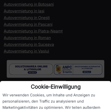
Autovermietung in Botoșani
Autovermietung in Iași
Autovermietung in Onești
Autovermietung in Pașcani
Autovermietung in Piatra-Neamț
Autovermietung in Roman
Autovermietung in Suceava
Autovermietung in Vaslui
Cookie‑Einwilligung
Wir verwenden Cookies, um Inhalte und Anzeigen zu
personalisieren, den Traffic zu analysieren und
Marketingaktivitäten zu optimieren. Wir teilen außerdem
Urheberrechte ©
RomanianCarHire.com
- Alle Rechte