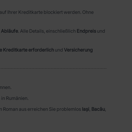
uf Ihrer Kreditkarte blockiert werden. Ohne
n Abläufe
. Alle Details, einschließlich
Endpreis
und
e Kreditkarte erforderlich
und
Versicherung
önnen.
n in Rumänien.
Von Roman aus erreichen Sie problemlos
Iași
,
Bacău
,