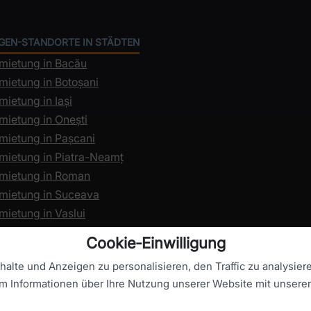
GEN-STANDORTE IN STÄDTEN
mietung in Bacău
mietung in Botoșani
ietung in Iași
mietung in Onești
mietung in Pașcani
mietung in Piatra-Neamț
mietung in Roman
mietung in Suceava
mietung in Vaslui
Cookie‑Einwilligung
alte und Anzeigen zu personalisieren, den Traffic zu analysier
em Informationen über Ihre Nutzung unserer Website mit unseren