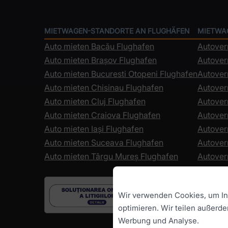
MIETWAGEN-STANDORTE AN FLUGHÄFEN
MIETWA
Auto mieten Bacău Flughafen
Autover
Auto mieten Brașov Flughafen
Autover
Auto mieten Bucuresti Otopeni Flughafen
Autoverm
Auto mieten Chisinau Flughafen
Autover
Auto mieten Cluj Flughafen
Autover
Auto mieten Craiova Flughafen
Autover
Auto mieten Iași Flughafen
Autover
Auto mieten Suceava Flughafen
Autover
Auto mieten Târgu Mureș Flughafen
Autover
Wir verwenden Cookies, um Inh
optimieren. Wir teilen außerd
Werbung und Analyse.