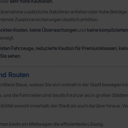
oder
sehr hohe Kautionen
.
gübernahme zusätzliche Gebühren anfallen oder hohe Beträge a
chtende Zusatzversicherungen deutlich erhöhen.
eckten Kosten
,
keine Überraschungen
und
keine komplizierte
ezeigt.
eisten Fahrzeuge
,
reduzierte Kaution für Premiumklassen
,
kein
 Sie sehen
.
nd Routen
 größere Staus, sodass Sie sich schnell in der Stadt bewegen k
, und die Fahrzeiten sind deutlich kürzer als in großen Städte
ilität sowohl innerhalb der Stadt als auch darüber hinaus. 
ten bleibt ein Mietwagen die effizienteste Lösung.