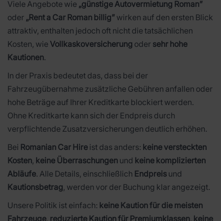
Viele Angebote wie
„günstige Autovermietung Roman”
oder
„Rent a Car Roman billig”
wirken auf den ersten Blick
attraktiv, enthalten jedoch oft nicht die tatsächlichen
Kosten, wie
Vollkaskoversicherung
oder
sehr hohe
Kautionen
.
In der Praxis bedeutet das, dass bei der
Fahrzeugübernahme zusätzliche Gebühren anfallen oder
hohe Beträge auf Ihrer Kreditkarte blockiert werden.
Ohne Kreditkarte kann sich der Endpreis durch
verpflichtende Zusatzversicherungen deutlich erhöhen.
Bei
Romanian Car Hire
ist das anders:
keine versteckten
Kosten
,
keine Überraschungen
und
keine komplizierten
Abläufe
. Alle Details, einschließlich
Endpreis
und
Kautionsbetrag
, werden vor der Buchung klar angezeigt.
Unsere Politik ist einfach:
keine Kaution für die meisten
Fahrzeuge
,
reduzierte Kaution für Premiumklassen
,
keine