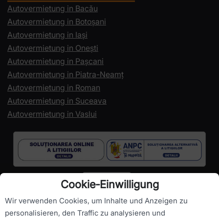
Autovermietung in Bacău
Autovermietung in Botoșani
Autovermietung in Iași
Autovermietung in Onești
Autovermietung in Pașcani
Autovermietung in Piatra-Neamț
Autovermietung in Roman
Autovermietung in Suceava
Autovermietung in Vaslui
Cookie‑Einwilligung
Wir verwenden Cookies, um Inhalte und Anzeigen zu
personalisieren, den Traffic zu analysieren und