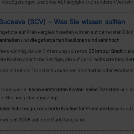
e Verzögerungen und ohne Abhängigkeit von anderen Verkehrs
Suceava (SCV) – Was Sie wissen sollten
gebote auf Preisvergleichsseiten wirken auf den ersten Blick at
 enthalten
und
die geforderten Kautionen sind sehr hoch
.
ers wichtig, da die Entfernung von etwa
25 km zur Stadt
zusät
te Kosten oder hohe Beträge, die auf der Kreditkarte blockier
rdem mit einem Transfer zu externen Standorten oder Warteze
d transparent:
keine versteckten Kosten
,
keine Transfers
und
d
der Buchung klar angezeigt.
eisten Fahrzeuge
,
reduzierte Kaution für Premiumklassen
und
 wir seit
2006
auf dem Markt tätig sind.