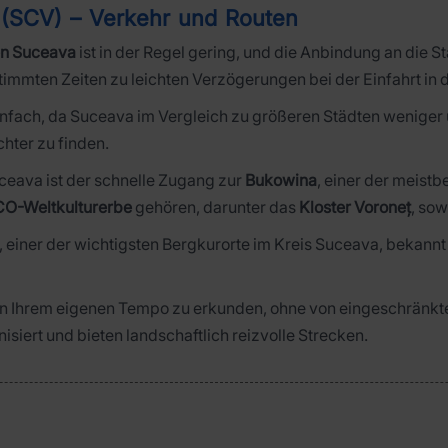
 (SCV) – Verkehr und Routen
en Suceava
ist in der Regel gering, und die Anbindung an die S
stimmten Zeiten zu leichten Verzögerungen bei der Einfahrt in
einfach, da Suceava im Vergleich zu größeren Städten weniger ü
hter zu finden.
uceava ist der schnelle Zugang zur
Bukowina
, einer der meist
O-Weltkulturerbe
gehören, darunter das
Kloster Voroneț
, so
, einer der wichtigsten Bergkurorte im Kreis Suceava, bekannt
e in Ihrem eigenen Tempo zu erkunden, ohne von eingeschränkt
isiert und bieten landschaftlich reizvolle Strecken.