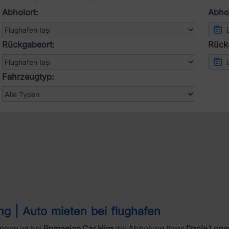
Abholort:
Abhol
Rückgabeort:
Rück
Fahrzeugtyp:
ng | Auto mieten bei flughafen
ngen ist bei
Romanian Car Hire
die Abholung Ihres
Dacia Logan