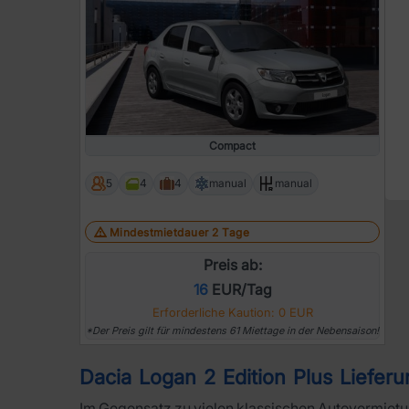
Compact
5
4
4
manual
manual
Mindestmietdauer 2 Tage
Preis ab:
16
EUR/Tag
Erforderliche Kaution: 0 EUR
*Der Preis gilt für mindestens 61 Miettage in der Nebensaison!
Dacia Logan 2 Edition Plus Lieferu
Im Gegensatz zu vielen klassischen Autovermietu