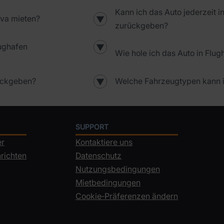
Kann ich das Auto jederzeit 
ava mieten?
▼
zurückgeben?
ughafen
▼
Wie hole ich das Auto in Flu
ückgeben?
Welche Fahrzeugtypen kann i
▼
SUPPORT
er
Kontaktiere uns
richten
Datenschutz
Nutzungsbedingungen
Mietbedingungen
Cookie‑Präferenzen ändern