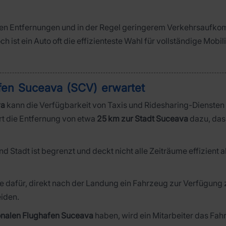
urzen Entfernungen und in der Regel geringerem Verkehrsaufkom
ch ist ein Auto oft die effizienteste Wahl für vollständige Mob
afen Suceava (SCV) erwartet
va
kann die Verfügbarkeit von Taxis und Ridesharing-Diensten
rt die Entfernung von etwa
25 km zur Stadt Suceava
dazu, dass
 Stadt ist begrenzt und deckt nicht alle Zeiträume effizient 
e dafür, direkt nach der Landung ein Fahrzeug zur Verfügung 
iden.
ionalen Flughafen Suceava
haben, wird ein Mitarbeiter das Fahr