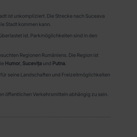
tadt ist unkompliziert. Die Strecke nach Suceava
 die Stadt kommen kann.
berlastet ist. Parkmöglichkeiten sind in den
besuchten Regionen Rumäniens. Die Region ist
wie
Humor
,
Sucevița
und
Putna
.
 für seine Landschaften und Freizeitmöglichkeiten
en öffentlichen Verkehrsmitteln abhängig zu sein.