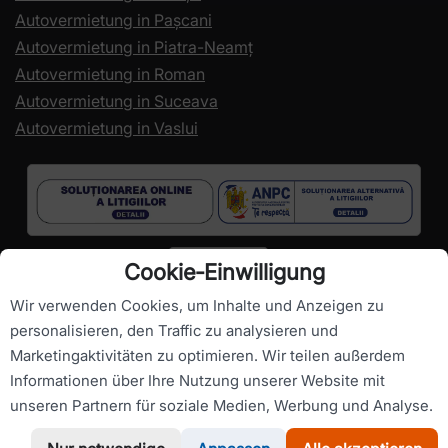
Autovermietung in Pașcani
Autovermietung in Piatra-Neamț
Autovermietung in Roman
Autovermietung in Suceava
Autovermietung in Vaslui
Cookie‑Einwilligung
Wir verwenden Cookies, um Inhalte und Anzeigen zu
personalisieren, den Traffic zu analysieren und
Marketingaktivitäten zu optimieren. Wir teilen außerdem
Urheberrechte ©
RomanianCarHire.com
- Alle Rechte
Informationen über Ihre Nutzung unserer Website mit
vorbehalten.
unseren Partnern für soziale Medien, Werbung und Analyse.