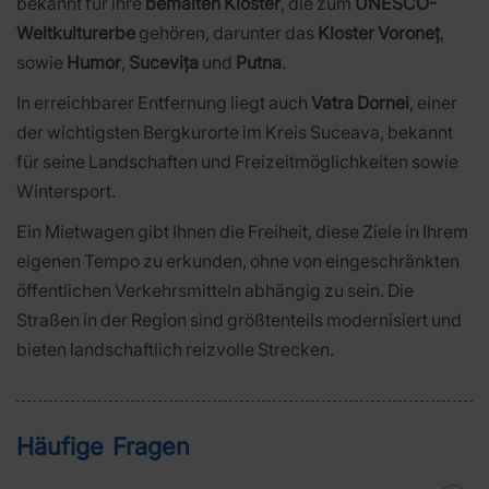
bekannt für ihre
bemalten Klöster
, die zum
UNESCO-
Weltkulturerbe
gehören, darunter das
Kloster Voroneț
,
sowie
Humor
,
Sucevița
und
Putna
.
In erreichbarer Entfernung liegt auch
Vatra Dornei
, einer
der wichtigsten Bergkurorte im Kreis Suceava, bekannt
für seine Landschaften und Freizeitmöglichkeiten sowie
Wintersport.
Ein Mietwagen gibt Ihnen die Freiheit, diese Ziele in Ihrem
eigenen Tempo zu erkunden, ohne von eingeschränkten
öffentlichen Verkehrsmitteln abhängig zu sein. Die
Straßen in der Region sind größtenteils modernisiert und
bieten landschaftlich reizvolle Strecken.
Häufige Fragen