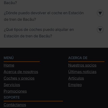
Bacău?
¿Dónde puedo devolver el coche en Estación
▼
de tren de Bacău?
¿Qué tipos de coches puedo alquilar en
▼
Estación de tren de Bacău?
MENÚ
ACERCA DE
Home
Nuestros socios
Acerca de nosotros
Últimas noticias
Coches y precios
Artículos
Servicios
Empleo
Promociones
SOPORTE
Contáctanos