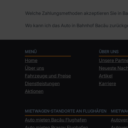
Welche Zahlungsmethoden akzeptieren Sie in B
Wo kann ich das Auto in Bahnhof Bacău zurück
MENÜ
ÜBER UNS
Home
Unsere Partn
Über uns
Neueste Nach
Fahrzeuge und Preise
Artikel
Dienstleistungen
Karriere
Aktionen
MIETWAGEN-STANDORTE AN FLUGHÄFEN
MIETWA
Auto mieten Bacău Flughafen
Autover
Auto mieten Brașov Flughafen
Autover