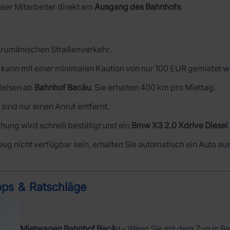
ser Mitarbeiter direkt am
Ausgang des Bahnhofs
.
im rumänischen Straßenverkehr.
kann mit einer minimalen Kaution von nur 100 EUR gemietet 
 Reisen ab
Bahnhof Bacău
. Sie erhalten 400 km pro Miettag.
r sind nur einen Anruf entfernt.
hung wird schnell bestätigt und ein
Bmw X3 2.0 Xdrive Diesel
zeug nicht verfügbar sein, erhalten Sie automatisch ein Auto a
ps & Ratschläge
Mietwagen Bahnhof Bacău
– Wenn Sie mit dem Zug in Ba