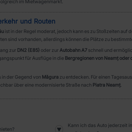
folgreich im Mietwagenmarkt.
erkehr und Routen
ău
ist in der Regel moderat, jedoch kann es zu Stoßzeiten auf 
n sind vorhanden, allerdings können die Plätze zu bestimmte
gang zur
DN2 (E85)
oder zur
Autobahn A7
schnell und ermöglic
gangspunkt für Ausflüge in die
Bergregionen von Neamț oder 
ts in der Gegend von
Măgura
zu entdecken. Für einen Tagesaus
chbar über eine modernisierte Straße nach
Piatra Neamț
.
Kann ich das Auto jederzeit 
mieten?
▼