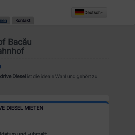
Deutsch
onen
Kontakt
of Bacău
ahnhof
n
rive Diesel
ist die ideale Wahl und gehört zu
VE DIESEL MIETEN
datum und -uhrzeit: