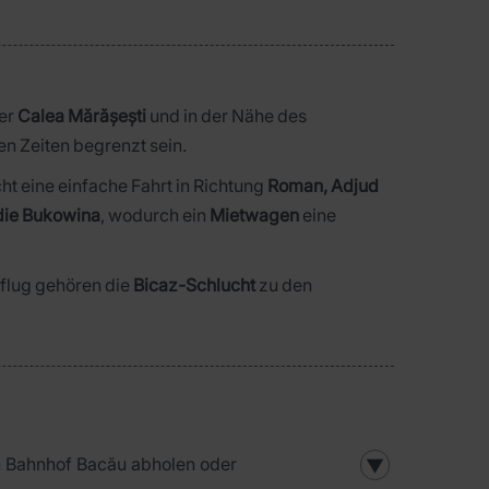
der
Calea Mărășești
und in der Nähe des
n Zeiten begrenzt sein.
ht eine einfache Fahrt in Richtung
Roman, Adjud
die Bukowina
, wodurch ein
Mietwagen
eine
flug gehören die
Bicaz-Schlucht
zu den
in Bahnhof Bacău abholen oder
▼