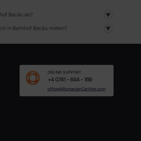
nhof Bacău ab?
▼
ch in Bahnhof Bacău mieten?
▼
ONLINE-SUPPORT
+4 0741 - 644 - 169
office@RomanianCarHire.com