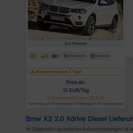
Suv Premium
5
4
4
climatronic
automat
Mindestmietdauer 2 Tage
Preis ab:
35
EUR/Tag
Erforderliche Kaution: 100 EUR
*Der Preis gilt für mindestens 61 Miettage in der Nebensaison!
Bmw X3 2.0 Xdrive Diesel Lieferu
Im Gegensatz zu anderen Autovermietungen ist b