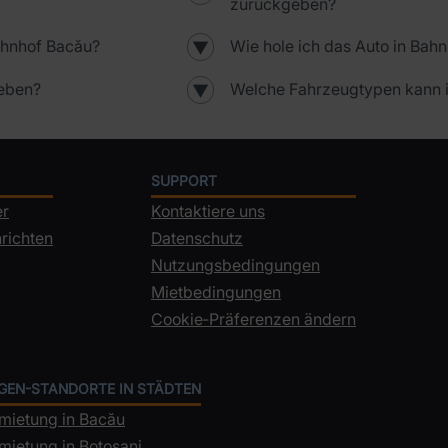
zurückgeben?
ahnhof Bacău?
Wie hole ich das Auto in Bah
▼
geben?
Welche Fahrzeugtypen kann i
▼
SUPPORT
er
Kontaktiere uns
richten
Datenschutz
Nutzungsbedingungen
Mietbedingungen
Cookie‑Präferenzen ändern
GEN-STANDORTE IN STÄDTEN
mietung in Bacău
mietung in Botoșani